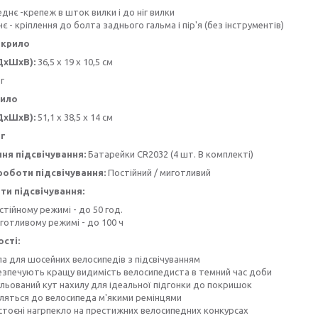
днє -крепеж в шток вилки і до ніг вилки
є - кріплення до болта заднього гальма і пір'я (без інструментів)
 крило
ДхШхВ):
36,5 х 19 х 10,5 см
г
рило
ДхШхВ):
51,1 х 38,5 х 14 см
 г
ня підсвічування:
Батарейки CR2032 (4 шт. В комплекті)
оботи підсвічування:
Постійний / миготливий
ти підсвічування:
стійному режимі - до 50 год.
готливому режимі - до 100 ч
сті:
ла для шосейних велосипедів з підсвічуванням
езпечують кращу видимість велосипедиста в темний час доби
ульований кут нахилу для ідеальної підгонки до покришок
пляться до велосипеда м'якими ремінцями
стоєні нагрпекло на престижних велосипедних конкурсах