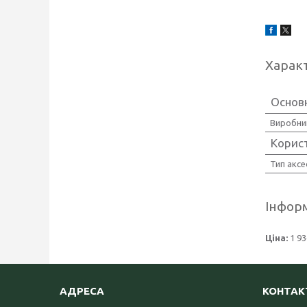
Харак
Основн
Виробни
Корис
Тип аксе
Інформ
Ціна:
1 93