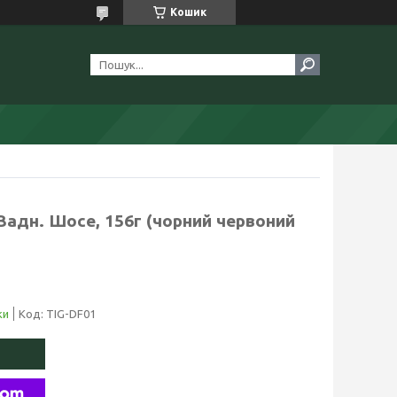
Кошик
/Задн. Шосе, 156г (чорний червоний
ки
Код:
TIG-DF01