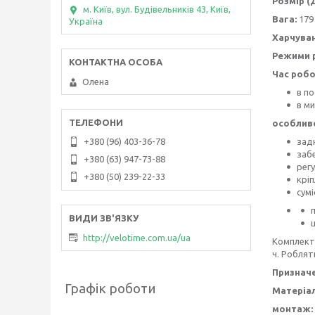
Розмір (
м. Київ, вул. Будівельників 43, Київ,
Вага:
179 
Україна
Харчуван
Режими р
Час робо
Олена
в по
в ми
особливо
зад
+380 (96) 403-36-78
заб
+380 (63) 947-73-88
рег
+380 (50) 239-22-33
крі
сумі
http://velotime.com.ua/ua
Комплект 
ч. Роблят
Призначе
Графік роботи
Матеріал
монтаж: