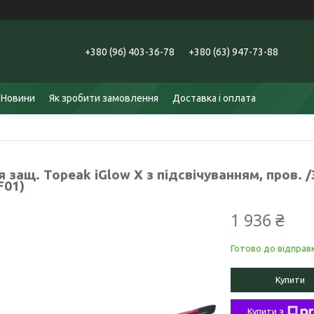
+380 (96) 403-36-78
+380 (63) 947-73-88
Новини
Як зробити замовлення
Доставка і оплата
 защ. Topeak iGlow X з підсвічуванням, пров. 
F01)
1 936 ₴
Готово до відправ
Купити
Купити з