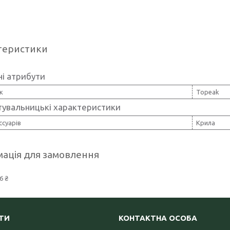
теристики
і атрибути
к
Topeak
тувальницькі характеристики
ссуарів
Крила
ація для замовлення
6 ₴