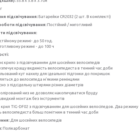
ДхШхВ):
55.8 x 5.8 x 3.7см
г
ня підсвічування:
Батарейки CR2032 (2 шт. В комплекті)
оботи підсвічування:
Постійний / миготливий
ти підсвічування:
стійному режимі- до 50 год.
готливому режимі - до 100 ч
сті:
нє крило з підсвічуванням для шосейних велосипедів
езпечує кращу видимість велосипедиста в темний час доби
ульований кут нахилу для ідеальної підгонки до покришок
пляться до велосипеда м'якими ремінцями
сно з підсідельну штирями різних діаметрів
полірований низ не дозволяє накопичуватися бруду
швидкий монтаж без інструментів
крил TIG-DF02 з підсвічуванням для шосейних велосіпедов. Два режиму 
ь велосипедиста більш помітним в темний час доби
ння:
Для шосейних велосипедів
:
Полікарбонат