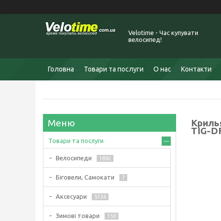
Velotime - Час купувати
велосипед!
Головна
Товари та послуги
О нас
Контакти
Крилья
TIG-D
Товари та послуги
Велосипеди
1892
Біговели, Самокати
7
Аксесуари
5134
Зимові товари
150