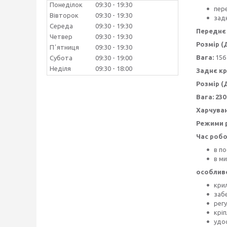
Понеділок
09:30
19:30
пере
Вівторок
09:30
19:30
задн
Середа
09:30
19:30
Переднє
Четвер
09:30
19:30
Розмір (
Пʼятниця
09:30
19:30
Вага:
156 
Субота
09:30
19:00
Неділя
09:30
18:00
Заднє к
Розмір (
Вага: 230
Харчуван
Режими р
Час робо
в по
в ми
особливо
кри
заб
рег
крі
удо