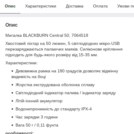
Опис
Характеристики
Доставка
Оплата
Умови п
Опис
Мигалка BLACKBURN Central 50, 7064518
Хвостовий ліхтар на 50 люмен, 5 світлодіодних мікро-USB
перезаряджаються палаючих маяків. Силіконове кріплення
підходить для будь-якого розміру від 15-35 мм.
Характеристики:
Дивовижна рамка на 180 градусів дозволяє відмінну
видимість на боці
Жорстка екструдована оболонка сплаву
Світлодіодний індикатор палива / індикатор заряду
Літій-іонний акумулятор
Водонепроникність до стандарту IPX-4
Час зарядки 3 години
Вага 50 г / 0,11 фунта
особливості: