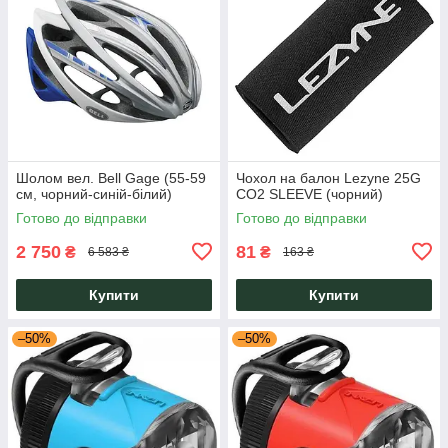
Шолом вел. Bell Gage (55-59
Чохол на балон Lezyne 25G
см, чорний-синій-білий)
CO2 SLEEVE (чорний)
Готово до відправки
Готово до відправки
2 750
81
₴
₴
6 583 ₴
163 ₴
Купити
Купити
–50%
–50%