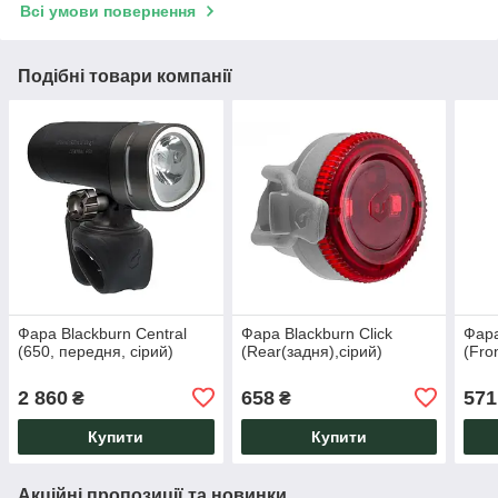
Всі умови повернення
Подібні товари компанії
Фара Blackburn Central
Фара Blackburn Click
Фара
(650, передня, сірий)
(Rear(задня),сірий)
(Fro
2 860
658
571
₴
₴
Купити
Купити
Акційні пропозиції та новинки