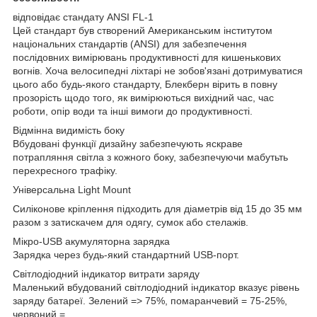
відповідає стандату ANSI FL-1
Цей стандарт був створений Американським інститутом
національних стандартів (ANSI) для забезпечення
послідовних вимірювань продуктивності для кишенькових
вогнів. Хоча велосипедні ліхтарі не зобов'язані дотримуватися
цього або будь-якого стандарту, Блекберн вірить в повну
прозорість щодо того, як вимірюються вихідний час, час
роботи, опір води та інші вимоги до продуктивності.
Відмінна видимість боку
Вбудовані функції дизайну забезпечують яскраве
потрапляння світла з кожного боку, забезпечуючи мабутьть
перехресного трафіку.
Універсальна Light Mount
Силіконове кріплення підходить для діаметрів від 15 до 35 мм
разом з затискачем для одягу, сумок або стелажів.
Мікро-USB акумуляторна зарядка
Зарядка через будь-який стандартний USB-порт.
Світлодіодний індикатор витрати заряду
Маленький вбудований світлодіодний індикатор вказує рівень
заряду батареї. Зелений => 75%, помаранчевий = 75-25%,
червоний =