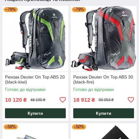
–79%
–79%
Рюкзак Deuter On Top ABS 20
Рюкзак Deuter On Top ABS 30
(black-kiwi)
(black-fire)
Готово до відправки
Готово до відправки
10 120
18 912
₴
₴
48 190 ₴
90 053 ₴
Купити
Купити
–58%
–50%