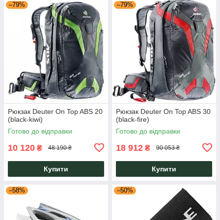
–79%
–79%
Рюкзак Deuter On Top ABS 20
Рюкзак Deuter On Top ABS 30
(black-kiwi)
(black-fire)
Готово до відправки
Готово до відправки
10 120
18 912
₴
₴
48 190 ₴
90 053 ₴
Купити
Купити
–58%
–50%