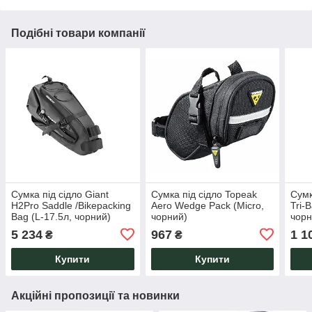
Подібні товари компанії
Сумка під сідло Giant
Сумка під сідло Topeak
Сумк
H2Pro Saddle /Bikepacking
Aero Wedge Pack (Micro,
Tri-
Bag (L-17.5л, чорний)
чорний)
чорн
5 234
967
1 1
₴
₴
Купити
Купити
Акційні пропозиції та новинки