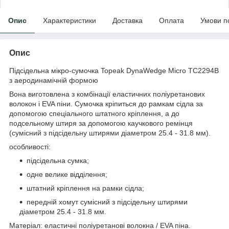
Опис
Характеристики
Доставка
Оплата
Умови п
Опис
Підсідельна мікро-сумочка Topeak DynaWedge Micro TC2294B
з аеродинамічній формою
Вона виготовлена з комбінації еластичних поліуретанових
волокон і EVA піни. Сумочка кріпиться до рамкам сідла за
допомогою спеціального штатного кріплення, а до
подсельному штиря за допомогою каучкового ремінця
(сумісний з підсідельну штирями діаметром 25.4 - 31.8 мм).
особливості:
підсідельна сумка;
одне велике відділення;
штатний кріплення на рамки сідла;
передній хомут сумісний з підсідельну штирями
діаметром 25.4 - 31.8 мм.
Матеріал: еластичні поліуретанові волокна / EVA піна.