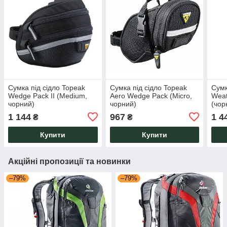
Сумка під сідло Topeak
Сумка під сідло Topeak
Сумк
Wedge Pack II (Medium,
Aero Wedge Pack (Micro,
Weat
чорний)
чорний)
(чор
1 144
967
1 4
₴
₴
Купити
Купити
Акційні пропозиції та новинки
–79%
–79%