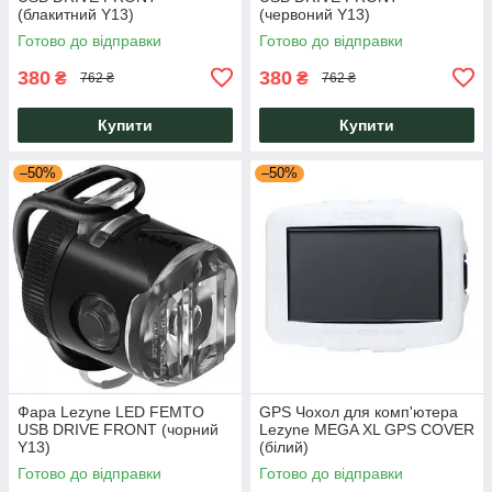
(блакитний Y13)
(червоний Y13)
Готово до відправки
Готово до відправки
380
380
₴
₴
762 ₴
762 ₴
Купити
Купити
–50%
–50%
Фара Lezyne LED FEMTO
GPS Чохол для комп'ютера
USB DRIVE FRONT (чорний
Lezyne MEGA XL GPS COVER
Y13)
(білий)
Готово до відправки
Готово до відправки