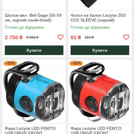
Шолом вел. Bell Gage (55-59
Чохол на балон Lezyne 25G
см, чорний-синій-білий)
CO2 SLEEVE (чорний)
Готово до відправки
Готово до відправки
2 750
81
₴
₴
6 583 ₴
163 ₴
Купити
Купити
–50%
–50%
Фара Lezyne LED FEMTO
Фара Lezyne LED FEMTO
USB DRIVE FRONT
USB DRIVE FRONT