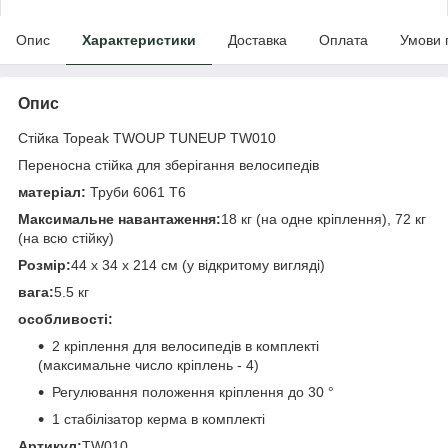
Опис
Характеристики
Доставка
Оплата
Умови 
Опис
Стійка Topeak TWOUP TUNEUP TW010
Переносна стійка для зберігання велосипедів
матеріал:
Труби 6061 T6
Максимальне навантаження:
18 кг (на одне кріплення), 72 кг
(на всю стійку)
Розмір:
44 х 34 х 214 см (у відкритому вигляді)
вага:
5.5 кг
особливості:
2 кріплення для велосипедів в комплекті
(максимальне число кріплень - 4)
Регулювання положення кріплення до 30 °
1 стабілізатор керма в комплекті
Артикул:
TW010