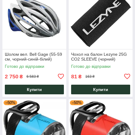
Шолом вел. Bell Gage (55-59
Чохол на балон Lezyne 25G
см, чорний-синій-білий)
CO2 SLEEVE (чорний)
Готово до відправки
Готово до відправки
2 750
81
₴
₴
6 583 ₴
163 ₴
Купити
Купити
–50%
–50%