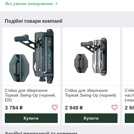
Всі умови повернення
Подібні товари компанії
Стійка для зберігання
Стійка для зберігання
Стій
Topeak Swing-Up (чорний,
Topeak Swing-Up (чорний)
наст
DX)
(чор
3 784
2 948
2 6
₴
₴
Купити
Купити
Акційні пропозиції та новинки