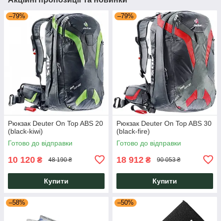
–79%
–79%
Рюкзак Deuter On Top ABS 20
Рюкзак Deuter On Top ABS 30
(black-kiwi)
(black-fire)
Готово до відправки
Готово до відправки
10 120
18 912
₴
₴
48 190 ₴
90 053 ₴
Купити
Купити
–58%
–50%