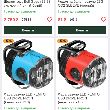
Шолом вел. Bell Gage (55-59
Чохол на балон Lezyne 25G
см, чорний-синій-білий)
CO2 SLEEVE (чорний)
Готово до відправки
Готово до відправки
2 750
81
₴
₴
6 583 ₴
163 ₴
Купити
Купити
–50%
–50%
Фара Lezyne LED FEMTO
Фара Lezyne LED FEMTO
USB DRIVE FRONT
USB DRIVE FRONT
(блакитний Y13)
(червоний Y13)
Готово до відправки
Готово до відправки