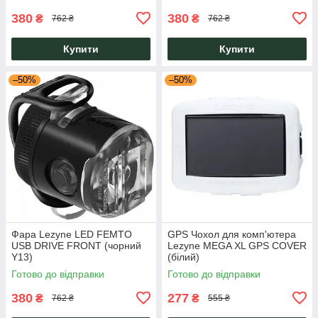
380
380
₴
₴
762 ₴
762 ₴
Купити
Купити
–50%
–50%
Фара Lezyne LED FEMTO
GPS Чохол для комп'ютера
USB DRIVE FRONT (чорний
Lezyne MEGA XL GPS COVER
Y13)
(білий)
Готово до відправки
Готово до відправки
380
277
₴
₴
762 ₴
555 ₴