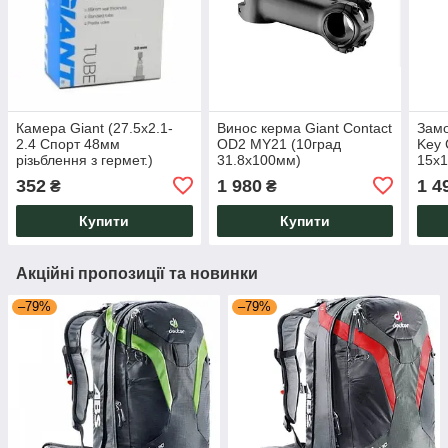
Камера Giant (27.5х2.1-
Винос керма Giant Contact
Замо
2.4 Спорт 48мм
OD2 MY21 (10град
Key 
різьблення з гермет.)
31.8x100мм)
15х
352
1 980
1 4
₴
₴
Купити
Купити
Акційні пропозиції та новинки
–79%
–79%