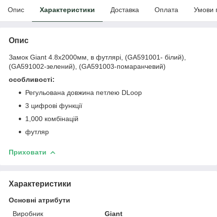
Опис
Характеристики
Доставка
Оплата
Умови 
Опис
Замок Giant 4.8х2000мм, в футлярі, (GA591001- білий),
(GA591002-зелений), (GA591003-помаранчевий)
особливості:
Регульована довжина петлею DLoop
3 цифрові функції
1,000 комбінацій
футляр
Приховати
Характеристики
Основні атрибути
Виробник
Giant