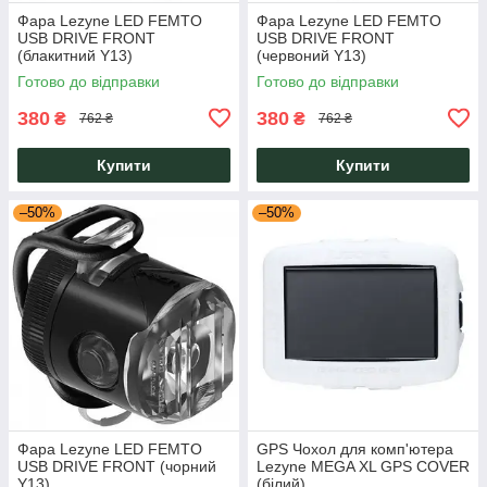
Фара Lezyne LED FEMTO
Фара Lezyne LED FEMTO
USB DRIVE FRONT
USB DRIVE FRONT
(блакитний Y13)
(червоний Y13)
Готово до відправки
Готово до відправки
380
380
₴
₴
762 ₴
762 ₴
Купити
Купити
–50%
–50%
Фара Lezyne LED FEMTO
GPS Чохол для комп'ютера
USB DRIVE FRONT (чорний
Lezyne MEGA XL GPS COVER
Y13)
(білий)