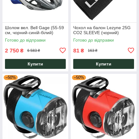
Шолом вел. Bell Gage (55-59
Чохол на балон Lezyne 25G
см, чорний-синій-білий)
CO2 SLEEVE (чорний)
Готово до відправки
Готово до відправки
2 750
81
₴
₴
6 583 ₴
163 ₴
Купити
Купити
–50%
–50%