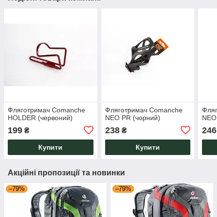
Фляготримач Comanche
Фляготримач Comanche
Фля
HOLDER (червоний)
NEO PR (чорний)
NEO 
199
238
246
₴
₴
Купити
Купити
Акційні пропозиції та новинки
–79%
–79%