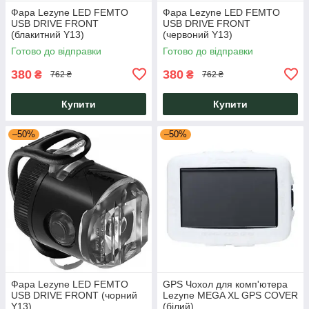
Фара Lezyne LED FEMTO
Фара Lezyne LED FEMTO
USB DRIVE FRONT
USB DRIVE FRONT
(блакитний Y13)
(червоний Y13)
Готово до відправки
Готово до відправки
380
380
₴
₴
762 ₴
762 ₴
Купити
Купити
–50%
–50%
Фара Lezyne LED FEMTO
GPS Чохол для комп'ютера
USB DRIVE FRONT (чорний
Lezyne MEGA XL GPS COVER
Y13)
(білий)