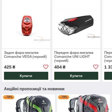
Задня фара-мигалка
Передня фара-мигалка
Пер
Comanche VEGA (чорний)
Comanche UNI LIGHT
Com
(чорний)
(чор
425
404
1 3
₴
₴
Купити
Купити
Акційні пропозиції та новинки
–79%
–79%