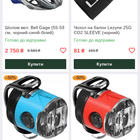
Шолом вел. Bell Gage (55-59
Чохол на балон Lezyne 25G
см, чорний-синій-білий)
CO2 SLEEVE (чорний)
Готово до відправки
Готово до відправки
2 750
81
₴
₴
6 583 ₴
163 ₴
Купити
Купити
–50%
–50%