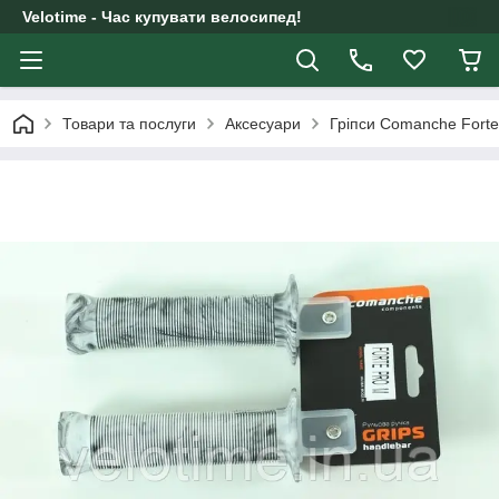
Velotime - Час купувати велосипед!
Товари та послуги
Аксесуари
Гріпси Comanche Forte