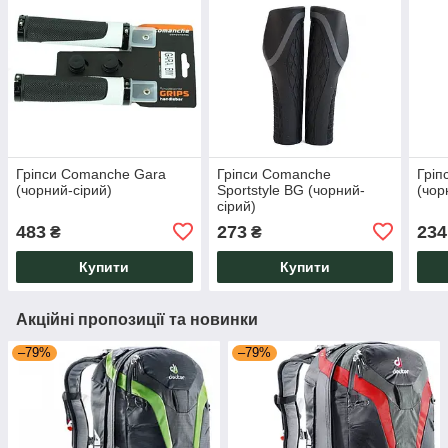
Гріпси Comanche Gara
Гріпси Comanche
Гріп
(чорний-сірий)
Sportstyle BG (чорний-
(чор
сірий)
483
273
234
₴
₴
Купити
Купити
Акційні пропозиції та новинки
–79%
–79%