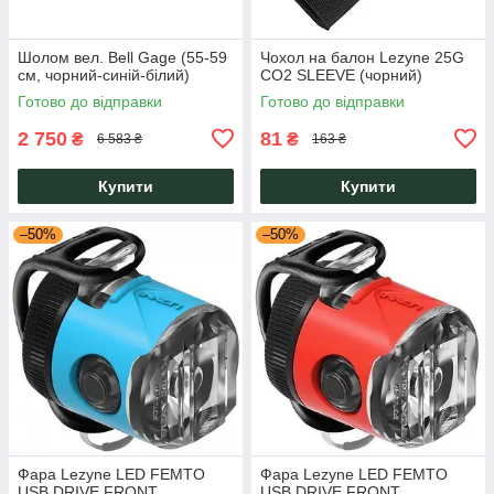
Шолом вел. Bell Gage (55-59
Чохол на балон Lezyne 25G
см, чорний-синій-білий)
CO2 SLEEVE (чорний)
Готово до відправки
Готово до відправки
2 750
81
₴
₴
6 583 ₴
163 ₴
Купити
Купити
–50%
–50%
Фара Lezyne LED FEMTO
Фара Lezyne LED FEMTO
USB DRIVE FRONT
USB DRIVE FRONT