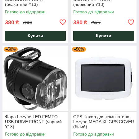
(блакитний Y13)
(червоний Y13)
Готово до відправки
Готово до відправки
380
380
₴
₴
762 ₴
762 ₴
Купити
Купити
–50%
–50%
Фара Lezyne LED FEMTO
GPS Чохол для комп'ютера
USB DRIVE FRONT (чорний
Lezyne MEGA XL GPS COVER
Y13)
(білий)
Готово до відправки
Готово до відправки