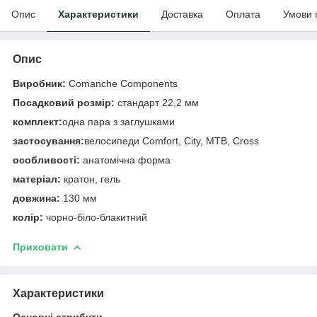
Опис
Характеристики
Доставка
Оплата
Умови 
Опис
Виробник:
Comanche Components
Посадковий розмір:
стандарт 22,2 мм
комплект:
одна пара з заглушками
застосування:
велосипеди Comfort, City, МТВ, Cross
особливості:
анатомічна форма
матеріал:
кратон, гель
довжина:
130 мм
колір:
чорно-біло-блакитний
Приховати
Характеристики
Основні атрибути