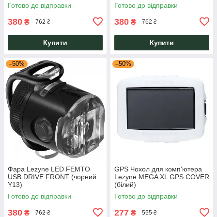
Готово до відправки
Готово до відправки
380
380
₴
₴
762 ₴
762 ₴
Купити
Купити
–50%
–50%
Фара Lezyne LED FEMTO
GPS Чохол для комп'ютера
USB DRIVE FRONT (чорний
Lezyne MEGA XL GPS COVER
Y13)
(білий)
Готово до відправки
Готово до відправки
380
277
₴
₴
762 ₴
555 ₴