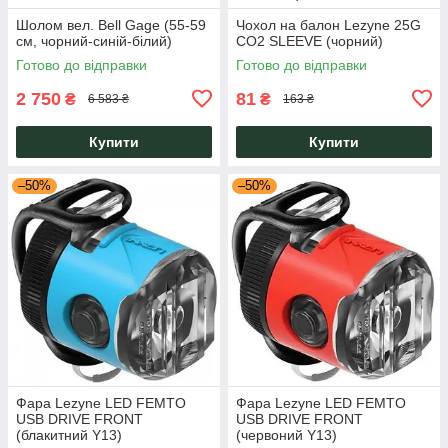
Шолом вел. Bell Gage (55-59
Чохол на балон Lezyne 25G
см, чорний-синій-білий)
CO2 SLEEVE (чорний)
Готово до відправки
Готово до відправки
2 750
81
₴
₴
6 583 ₴
163 ₴
Купити
Купити
–50%
–50%
Фара Lezyne LED FEMTO
Фара Lezyne LED FEMTO
USB DRIVE FRONT
USB DRIVE FRONT
(блакитний Y13)
(червоний Y13)