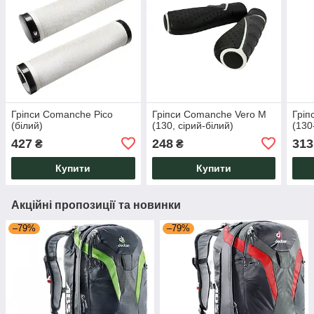
Гріпси Comanche Pico
Гріпси Comanche Vero M
Гріп
(білий)
(130, сірий-білий)
(130
427
248
313
₴
₴
Купити
Купити
Акційні пропозиції та новинки
–79%
–79%