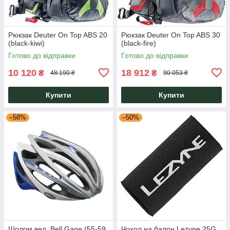
Рюкзак Deuter On Top ABS 20
Рюкзак Deuter On Top ABS 30
(black-kiwi)
(black-fire)
Готово до відправки
Готово до відправки
10 120
18 912
₴
₴
48 190 ₴
90 053 ₴
Купити
Купити
–58%
–50%
Шолом вел. Bell Gage (55-59
Чохол на балон Lezyne 25G