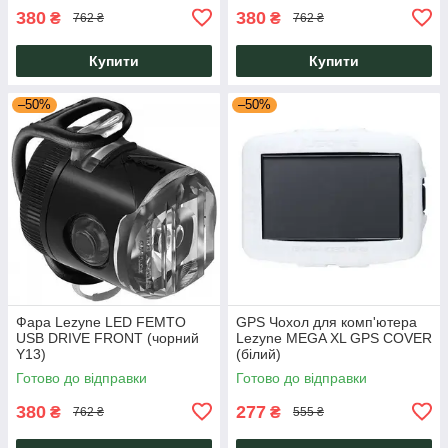
380
380
₴
₴
762 ₴
762 ₴
Купити
Купити
–50%
–50%
Фара Lezyne LED FEMTO
GPS Чохол для комп'ютера
USB DRIVE FRONT (чорний
Lezyne MEGA XL GPS COVER
Y13)
(білий)
Готово до відправки
Готово до відправки
380
277
₴
₴
762 ₴
555 ₴