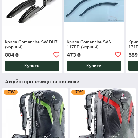
Крила Comanche SW DH7
Крила Comanche SW-
Кри
(чорний)
117FR (чорний)
171F
884
473
589
₴
₴
Купити
Купити
Акційні пропозиції та новинки
–79%
–79%