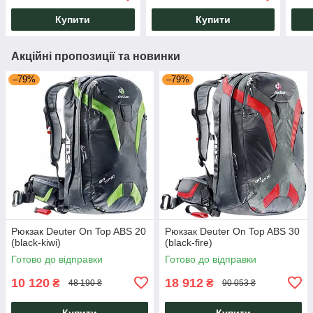
Купити
Купити
Акційні пропозиції та новинки
–79%
–79%
Рюкзак Deuter On Top ABS 20
Рюкзак Deuter On Top ABS 30
(black-kiwi)
(black-fire)
Готово до відправки
Готово до відправки
10 120
18 912
₴
₴
48 190 ₴
90 053 ₴
Купити
Купити