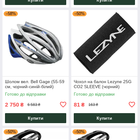
–58%
–50%
Шолом вел. Bell Gage (55-59
Чохол на балон Lezyne 25G
см, чорний-синій-білий)
CO2 SLEEVE (чорний)
Готово до відправки
Готово до відправки
2 750
81
₴
₴
6 583 ₴
163 ₴
Купити
Купити
–50%
–50%