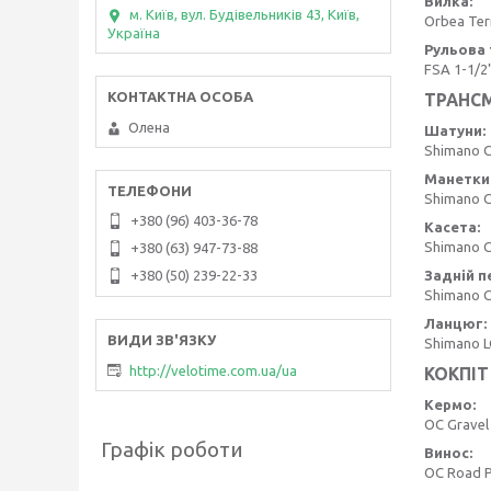
Вилка:
м. Київ, вул. Будівельників 43, Київ,
Orbea Ter
Україна
Рульова 
FSA 1-1/2
ТРАНСМ
Олена
Шатуни:
Shimano C
Манетки
Shimano 
+380 (96) 403-36-78
Касета:
Shimano C
+380 (63) 947-73-88
Задній п
+380 (50) 239-22-33
Shimano 
Ланцюг:
Shimano 
http://velotime.com.ua/ua
КОКПІТ
Кермо:
OC Gravel
Графік роботи
Винос:
OC Road P