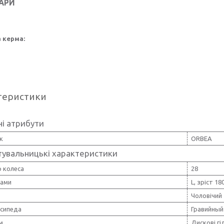
АРИ
 керма:
теристики
і атрибути
к
ORBEA
тувальницькі характеристики
 колеса
28
рами
L, зріст 18
Чоловічий
осипеда
Гравийный
м
Дискові гі