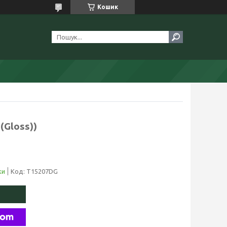
Кошик
 (Gloss))
ки
Код:
T15207DG