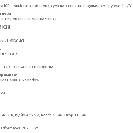
ra ICR, повністю карбонова, сумісна з конусною рульовою трубою 1-1/8" – 
труба:
" інтегрована алюмінієва чашка.
ІСІЯ
ues U6030 40t
:
CUES U3030
S-LG300 11-48t, 10-швидкісна
еремикач:
Cues U6000 GS Shadow
LG500
 GR31-R, підйом 15 мм, Reach 70 мм, Drop 110 мм
erformance RP23, -5º