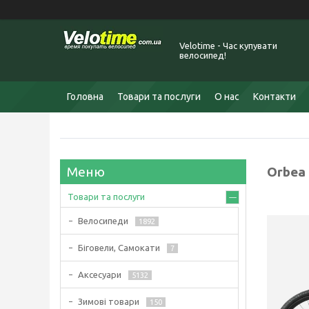
Velotime - Час купувати
велосипед!
Головна
Товари та послуги
О нас
Контакти
Orbea 
Товари та послуги
Велосипеди
1892
Біговели, Самокати
7
Аксесуари
5132
Зимові товари
150