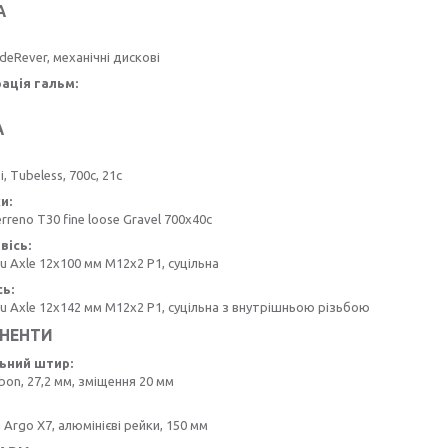
А
ideRever, механічні дискові
ація гальм:
А
, Tubeless, 700c, 21c
и:
erreno T30 fine loose Gravel 700x40c
вісь:
u Axle 12x100 мм M12x2 P1, суцільна
сь:
u Axle 12x142 мм M12x2 P1, суцільна з внутрішньою різьбою
НЕНТИ
ьний штир:
rbon, 27,2 мм, зміщення 20 мм
a Argo X7, алюмінієві рейки, 150 мм