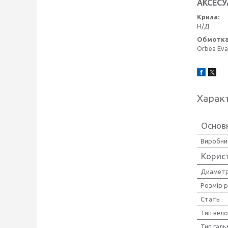
АКСЕСУ
Крила:
Н/Д
Обмотка
Orbea Eva
Харак
Основн
Виробни
Корис
Диаметр
Розмір 
Стать
Тип вел
Тип галь