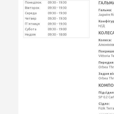
ГАЛЬМ
Понеділок
09:30
19:30
Вівторок
09:30
19:30
Гальма:
Середа
09:30
19:30
Jagwire R
Четвер
09:30
19:30
Конфігур
Пʼятниця
09:30
19:30
Н/Д
Субота
09:30
19:00
КОЛЕС
Неділя
09:30
18:00
Колеса:
Алюмінієві
Покришк
Vittoria T
Передня 
Orbea Thr
Задня ві
Orbea Thr
КОМПО
Підсідел
SP 0.2 Ca
Сідло:
Fizik Terr