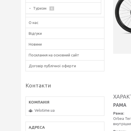
Туризм
6
О нас
Відгуки
Новини
Посилання на основний сайт
Договір публічної оферти
Контакти
ХАРАК
РАМА
Velotime.ua
Рама:
Orbea Ter
внутрішня