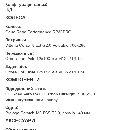
Конфігурація гальм:
Н/Д
КОЛЕСА
Колеса:
Oquo Road Performance RP35PRO
Покришки:
Vittoria Corsa N.Ext G2.0 Foldable 700x28c
Передня вісь:
Orbea Thru Axle 12x100 мм M12x2 P1 Lite
Задня вісь:
Orbea Thru Axle 12x142 мм M12x2 P1 Lite
КОМПОНЕНТИ
Підсідельний штир:
OC Road Aero RA10 Carbon Ultralight, SB0/25, з
мікрорегулюванням нахилу
Сідло:
Prologo Scratch-M5 PAS T2.0, розмір 140 мм
АКСЕСУАРИ
Обмотка керма: