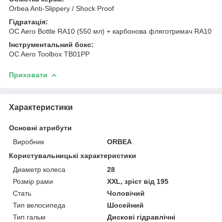
Orbea Anti-Slippery / Shock Proof
Гідратація:
OC Aero Bottle RA10 (550 мл) + карбонова фляготримач RA10
Інструментальний бокс:
OC Aero Toolbox TB01PP
Приховати
Характеристики
Основні атрибути
Виробник
ORBEA
Користувальницькі характеристики
Диаметр колеса
28
Розмір рами
XXL, зріст від 195
Стать
Чоловічий
Тип велосипеда
Шосейний
Тип гальм
Дискові гідравлічні