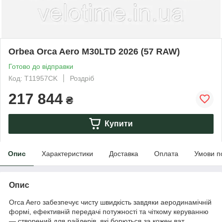
Orbea Orca Aero M30LTD 2026 (57 RAW)
Готово до відправки
Код: T11957CK
Роздріб
217 844
₴
Купити
Опис
Характеристики
Доставка
Оплата
Умови п
Опис
Orca Aero забезпечує чисту швидкість завдяки аеродинамічній
формі, ефективній передачі потужності та чіткому керуванню
— створений для райдерів, які борються за кожен ват.