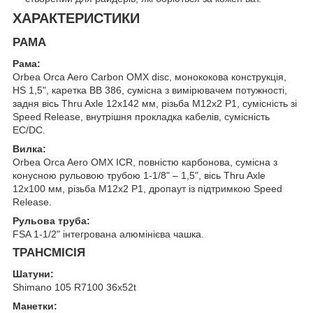
ХАРАКТЕРИСТИКИ
РАМА
Рама:
Orbea Orca Aero Carbon OMX disc, монококова конструкція,
HS 1,5", каретка BB 386, сумісна з вимірювачем потужності,
задня вісь Thru Axle 12x142 мм, різьба M12x2 P1, сумісність зі
Speed Release, внутрішня прокладка кабелів, сумісність
EC/DC.
Вилка:
Orbea Orca Aero OMX ICR, повністю карбонова, сумісна з
конусною рульовою трубою 1-1/8" – 1,5", вісь Thru Axle
12x100 мм, різьба M12x2 P1, дропаут із підтримкою Speed
Release.
Рульова труба:
FSA 1-1/2" інтегрована алюмінієва чашка.
ТРАНСМІСІЯ
Шатуни:
Shimano 105 R7100 36x52t
Манетки: