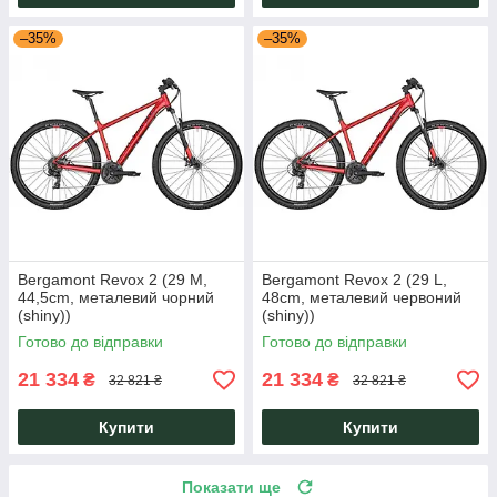
–35%
–35%
Bergamont Revox 2 (29 M,
Bergamont Revox 2 (29 L,
44,5cm, металевий чорний
48cm, металевий червоний
(shiny))
(shiny))
Готово до відправки
Готово до відправки
21 334
21 334
₴
₴
32 821 ₴
32 821 ₴
Купити
Купити
Показати ще