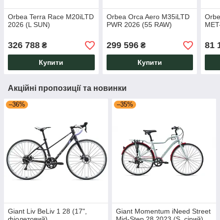
Orbea Terra Race M20iLTD
Orbea Orca Aero M35iLTD
Orbe
2026 (L SUN)
PWR 2026 (55 RAW)
MET
326 788
299 596
81 
₴
₴
Купити
Купити
Акційні пропозиції та новинки
–36%
–35%
Giant Liv BeLiv 1 28 (17",
Giant Momentum iNeed Street
фіолетовий)
Mid-Step 28 2023 (S, сірий)