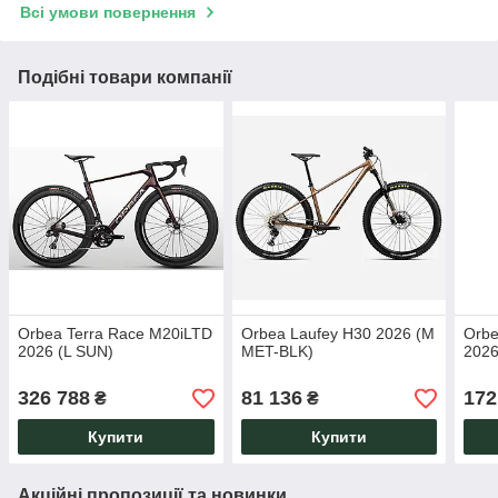
Всі умови повернення
Подібні товари компанії
Orbea Terra Race M20iLTD
Orbea Laufey H30 2026 (M
Orbe
2026 (L SUN)
MET-BLK)
2026
326 788
81 136
172
₴
₴
Купити
Купити
Акційні пропозиції та новинки