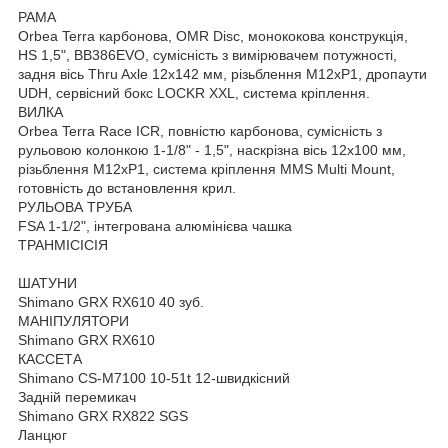
РАМА
Orbea Terra карбонова, OMR Disc, монококова конструкція,
HS 1,5", BB386EVO, сумісність з вимірювачем потужності,
задня вісь Thru Axle 12x142 мм, різьблення M12xP1, дропаути
UDH, сервісний бокс LOCKR XXL, система кріплення.
ВИЛКА
Orbea Terra Race ICR, повністю карбонова, сумісність з
рульовою колонкою 1-1/8" - 1,5", наскрізна вісь 12x100 мм,
різьблення M12xP1, система кріплення MMS Multi Mount,
готовність до встановлення крил.
РУЛЬОВА ТРУБА
FSA 1-1/2", інтегрована алюмінієва чашка
ТРАНМІСІСІЯ
ШАТУНИ
Shimano GRX RX610 40 зуб.
МАНІПУЛЯТОРИ
Shimano GRX RX610
КАССЕТА
Shimano CS-M7100 10-51t 12-швидкісний
Задній перемикач
Shimano GRX RX822 SGS
Ланцюг