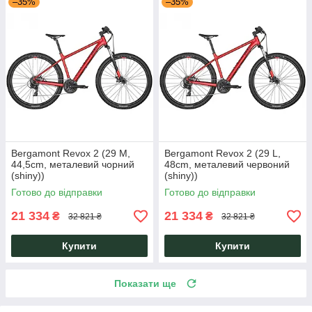
–35%
–35%
Bergamont Revox 2 (29 M,
Bergamont Revox 2 (29 L,
44,5cm, металевий чорний
48cm, металевий червоний
(shiny))
(shiny))
Готово до відправки
Готово до відправки
21 334
21 334
₴
₴
32 821 ₴
32 821 ₴
Купити
Купити
Показати ще