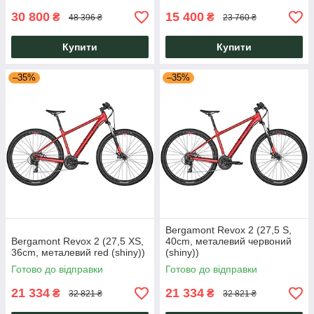
30 800
15 400
₴
₴
48 396 ₴
23 760 ₴
Купити
Купити
–35%
–35%
Bergamont Revox 2 (27,5 S,
Bergamont Revox 2 (27,5 XS,
40cm, металевий червоний
36cm, металевий red (shiny))
(shiny))
Готово до відправки
Готово до відправки
21 334
21 334
₴
₴
32 821 ₴
32 821 ₴