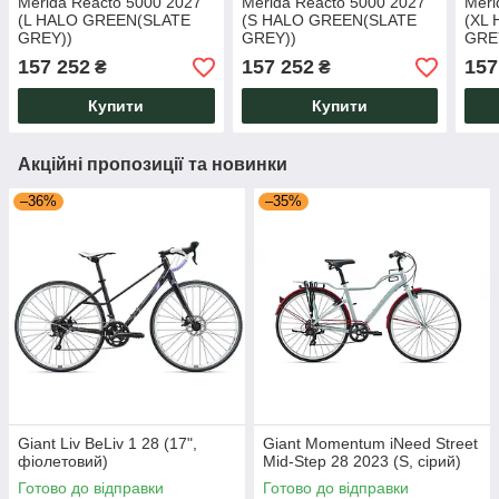
Merida Reacto 5000 2027
Merida Reacto 5000 2027
Meri
(L HALO GREEN(SLATE
(S HALO GREEN(SLATE
(XL
GREY))
GREY))
GRE
157 252
157 252
157
₴
₴
Купити
Купити
Акційні пропозиції та новинки
–36%
–35%
Giant Liv BeLiv 1 28 (17",
Giant Momentum iNeed Street
фіолетовий)
Mid-Step 28 2023 (S, сірий)
Готово до відправки
Готово до відправки