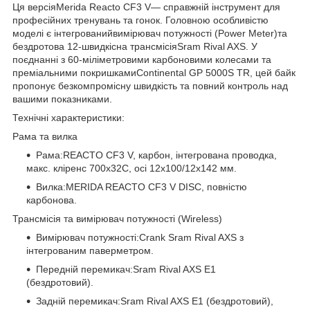
Ця версіяMerida Reacto CF3 V— справжній інструмент для
професійних тренувань та гонок. Головною особливістю
моделі є інтегрованийвимірювач потужності (Power Meter)та
бездротова 12-швидкісна трансмісіяSram Rival AXS. У
поєднанні з 60-міліметровими карбоновими колесами та
преміальними покришкамиContinental GP 5000S TR, цей байк
пропонує безкомпромісну швидкість та повний контроль над
вашими показниками.
Технічні характеристики:
Рама та вилка
Рама:REACTO CF3 V, карбон, інтегрована проводка,
макс. кліренс 700x32C, осі 12x100/12x142 мм.
Вилка:MERIDA REACTO CF3 V DISC, повністю
карбонова.
Трансмісія та вимірювач потужності (Wireless)
Вимірювач потужності:Crank Sram Rival AXS з
інтегрованим паверметром.
Передній перемикач:Sram Rival AXS E1
(бездротовий).
Задній перемикач:Sram Rival AXS E1 (бездротовий),