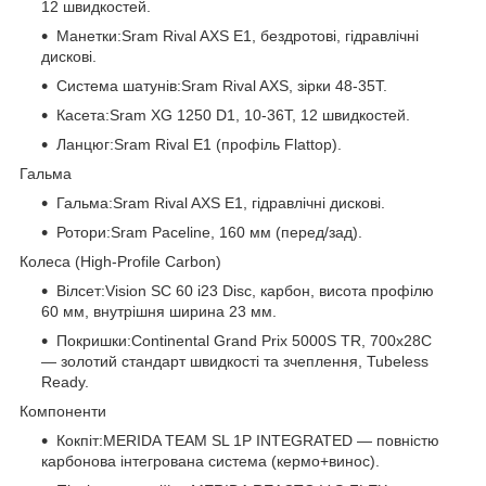
12 швидкостей.
Манетки:Sram Rival AXS E1, бездротові, гідравлічні
дискові.
Система шатунів:Sram Rival AXS, зірки 48-35T.
Касета:Sram XG 1250 D1, 10-36T, 12 швидкостей.
Ланцюг:Sram Rival E1 (профіль Flattop).
Гальма
Гальма:Sram Rival AXS E1, гідравлічні дискові.
Ротори:Sram Paceline, 160 мм (перед/зад).
Колеса (High-Profile Carbon)
Вілсет:Vision SC 60 i23 Disc, карбон, висота профілю
60 мм, внутрішня ширина 23 мм.
Покришки:Continental Grand Prix 5000S TR, 700x28C
— золотий стандарт швидкості та зчеплення, Tubeless
Ready.
Компоненти
Кокпіт:MERIDA TEAM SL 1P INTEGRATED — повністю
карбонова інтегрована система (кермо+винос).