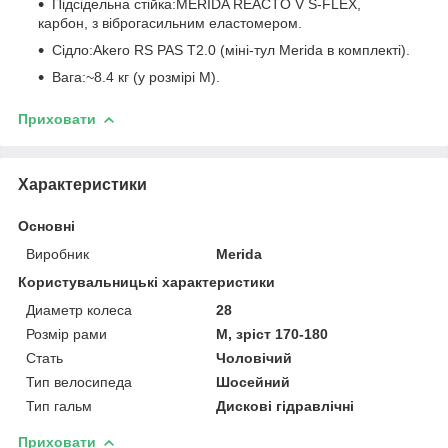
Підсідельна стійка:MERIDA REACTO V S-FLEX,
карбон, з віброгасильним еластомером.
Сідло:Akero RS PAS T2.0 (міні-тул Merida в комплекті).
Вага:~8.4 кг (у розмірі M).
Приховати
Характеристики
Основні
Виробник
Merida
Користувальницькі характеристики
Диаметр колеса
28
Розмір рами
M, зріст 170-180
Стать
Чоловічий
Тип велосипеда
Шосейний
Тип гальм
Дискові гідравлічні
Приховати