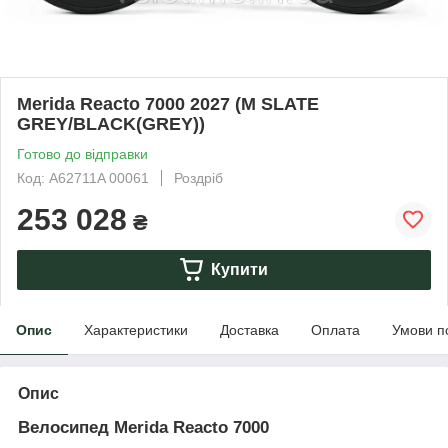
Merida Reacto 7000 2027 (M SLATE
GREY/BLACK(GREY))
Готово до відправки
Код: A62711A 00061
Роздріб
253 028
₴
Купити
Опис
Характеристики
Доставка
Оплата
Умови п
Опис
Велосипед Merida Reacto 7000