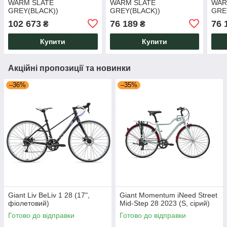
WARM SLATE
WARM SLATE
WAR
GREY(BLACK))
GREY(BLACK))
GRE
102 673
76 189
76 
₴
₴
Купити
Купити
Акційні пропозиції та новинки
–36%
–35%
Giant Liv BeLiv 1 28 (17",
Giant Momentum iNeed Street
фіолетовий)
Mid-Step 28 2023 (S, сірий)
Готово до відправки
Готово до відправки