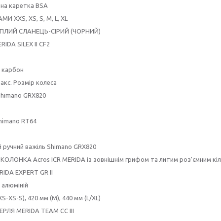
на каретка BSA
МИ XXS, XS, S, M, L, XL
ЕПЛИЙ СЛАНЕЦЬ-СІРИЙ (ЧОРНИЙ)
IDA SILEX II CF2
: карбон
акс. Розмір колеса
himano GRX820
himano RT64
 ручний важіль Shimano GRX820
КОЛОНКА Acros ICR MERIDA із зовнішнім грифом та литим роз'ємним кі
IDA EXPERT GR II
 алюміній
S-XS-S), 420 мм (M), 440 мм (L/XL)
ЕРЛЯ MERIDA TEAM CC III