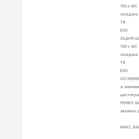
700 x 45C
складана
TR
EXO
ЗАДНЯ ШИ
700 x 45C
складана
TR
EXO
ОСІ MERI
зі знімни
шестигра
ПРИБЛ. ВА
зважено 
МАКС. ВАГ