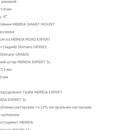
 алюміній
1,8 мм
у -6°
ріплення MERIDA SMART MOUNT
і розміри
коятка MERIDA ROAD EXPERT
 (задній) Shimano GRX822
Shimano GRX820
ьний штир MERIDA EXPERT SL
7,2 мм
 0 мм
підсідельної труби MERIDA EXPERT
RIDA EXPERT SL
блених матеріалів та 23% натуральних матеріалів
 кріплення
-інструмент MERIDA
himano M6100-12