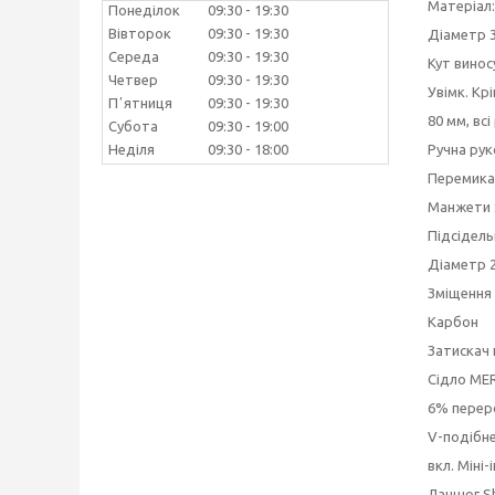
Матеріал:
Понеділок
09:30
19:30
Вівторок
09:30
19:30
Діаметр 3
Середа
09:30
19:30
Кут винос
Четвер
09:30
19:30
Увімк. К
Пʼятниця
09:30
19:30
80 мм, вс
Субота
09:30
19:00
Ручна ру
Неділя
09:30
18:00
Перемикач
Манжети 
Підсідел
Діаметр 2
Зміщення
Карбон
Затискач 
Сідло ME
6% переро
V-подібне
вкл. Міні
Ланцюг S