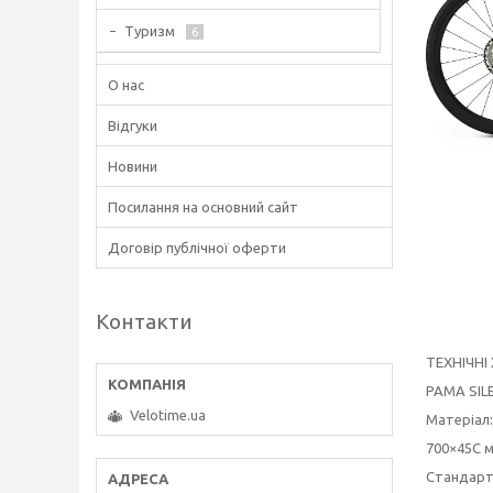
Туризм
6
О нас
Відгуки
Новини
Посилання на основний сайт
Договір публічної оферти
Контакти
ТЕХНІЧН
РАМА SILEX
Velotime.ua
Матеріал:
700×45C 
Стандартн