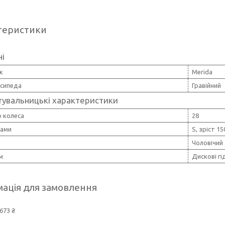
теристики
ні
к
Merida
осипеда
Гравійний
тувальницькі характеристики
 колеса
28
рами
S, зріст 15
Чоловічий
м
Дискові гі
ація для замовлення
673 ₴