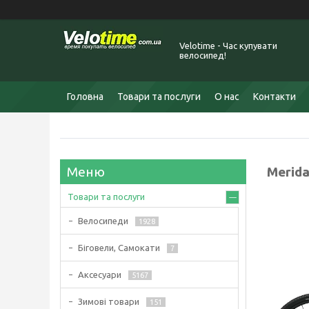
Velotime - Час купувати
велосипед!
Головна
Товари та послуги
О нас
Контакти
Merid
Товари та послуги
Велосипеди
1928
Біговели, Самокати
7
Аксесуари
5167
Зимові товари
151