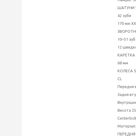
ШАТУНИ S
42 зуби
170 мм XX
ЗВОРОТНА
10–51 зуб
12 швидк
КАРЕТКА 
68 мм
КОЛЕСА S
CL
Передня в
Задня вту
Внутрішн
Висота 2
Centerloc
Матеріал:
ПЕРЕДНЯ 