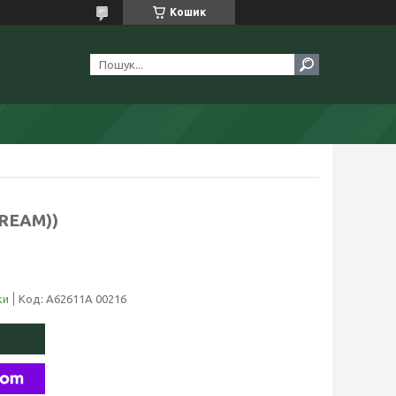
Кошик
CREAM))
ки
Код:
A62611A 00216