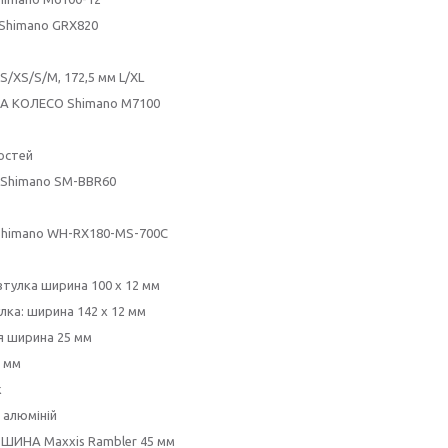
himano GRX820
S/XS/S/M, 172,5 мм L/XL
 КОЛЕСО Shimano M7100
остей
Shimano SM-BBR60
himano WH-RX180-MS-700C
тулка ширина 100 x 12 мм
лка: ширина 142 х 12 мм
я ширина 25 мм
5 мм
k
 алюміній
ШИНА Maxxis Rambler 45 мм