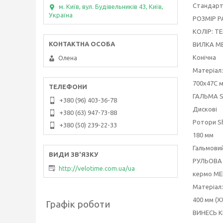
Стандарт
м. Київ, вул. Будівельників 43, Київ,
Україна
РОЗМІР РА
КОЛІР: Т
ВИЛКА MER
Конічна
Олена
Матеріал
700x47C м
ГАЛЬМА S
+380 (96) 403-36-78
Дискові
+380 (63) 947-73-88
Ротори S
+380 (50) 239-22-33
180 мм
Гальмовий
РУЛЬОВА 
http://velotime.com.ua/ua
кермо MER
Матеріал:
400 мм (XX
Графік роботи
ВИНЕСЬ К