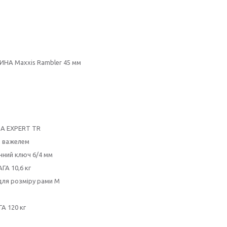
НА Maxxis Rambler 45 мм
DA EXPERT TR
м важелем
нний ключ 6/4 мм
ГА 10,6 кг
для розміру рами M
А 120 кг