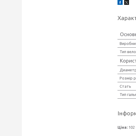
Харак
Основ
Виробни
Тип вел
Корис
Диаметр
Розмір 
Стать
Тип галь
Інформ
Ціна:
102 