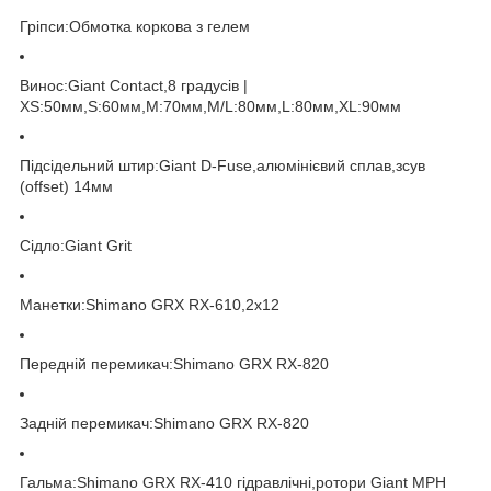
Гріпси:Обмотка коркова з гелем
Винос:Giant Contact,8 градусів |
XS:50мм,S:60мм,M:70мм,M/L:80мм,L:80мм,XL:90мм
Підсідельний штир:Giant D-Fuse,алюмінієвий сплав,зсув
(offset) 14мм
Сідло:Giant Grit
Манетки:Shimano GRX RX-610,2x12
Передній перемикач:Shimano GRX RX-820
Задній перемикач:Shimano GRX RX-820
Гальма:Shimano GRX RX-410 гідравлічні,ротори Giant MPH