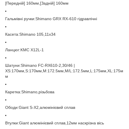
[Передній] 160мм,[Задній] 160мм
Гальмівні ручки:Shimano GRX RX-610 гідравлічні
Касета:Shimano 105,11x34
Ланцюг:KMC X12L-1
Шатуни:Shimano FC-RX610-2,30/46 |
XS:170мм,S:170мм,M:172.5мм,M/L:172.5мм,L:175мм,XL:175м
м
Каретка:Shimano,різьбова
Ободи:Giant S-X2,алюмінієвий сплав
Втулки:Giant алюмінієвий сплав,12мм наскрізна вісь