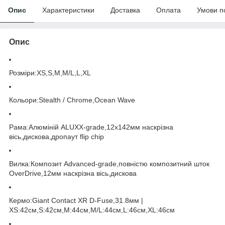
Опис
Характеристики
Доставка
Оплата
Умови п
Опис
Розміри:XS,S,M,M/L,L,XL
Кольори:Stealth / Chrome,Ocean Wave
Рама:Алюміній ALUXX-grade,12x142мм наскрізна
вісь,дискова,дропаут flip chip
Вилка:Композит Advanced-grade,повністю композитний шток
OverDrive,12мм наскрізна вісь,дискова
Кермо:Giant Contact XR D-Fuse,31.8мм |
XS:42см,S:42см,M:44см,M/L:44см,L:46см,XL:46см