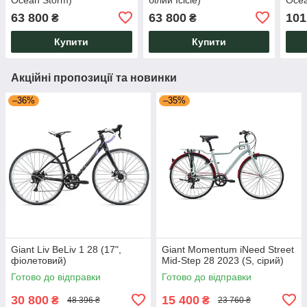
63 800
63 800
101
₴
₴
Купити
Купити
Акційні пропозиції та новинки
–36%
–35%
Giant Liv BeLiv 1 28 (17",
Giant Momentum iNeed Street
фіолетовий)
Mid-Step 28 2023 (S, сірий)
Готово до відправки
Готово до відправки
30 800
15 400
₴
₴
48 396 ₴
23 760 ₴