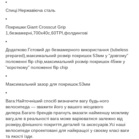
Спиці:Нержавіюча сталь
Покришки:Giant Crosscut Grip
1,безкамерні,700x40c,60TPI,фолдингові
Додатково:Готовий до безкамерного використання (tubeless
prepared),максимальний розмір покришок 53мм у "довгому"
положенні flip chip,максимальний розмір покришок 45мм у
"короткому" положенні flip chip
Максимальний зазор для покришок:53мм
Вага:Найточніший спосіб визначити вагу будь-ного
велосипеда — зважити його у вашого місцевого
дилера.Багато брендів прагнуть вказати найменшу можливу
вагу,але в реальності вага може варіюватися залежно від
розміру,фінішного покриття,деталей та аксесуарів.Усі наші
велосипеди спроектовані для найкращої у своєму класі ваги
та якості їзди.