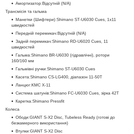
Амортизатор:Відсутній (N/A)
Трансмісія та гальма
Манетки (Шифтери):Shimano ST-U6030 Cues, 1x11
швидкостей
Передній перемикач:Відсутній (N/A)
Задній перемикач:Shimano RD-U6020 Cues, 11
швидкостей
Гальма:Shimano BR-U6030 (гідравлічні), ротори
160/160 мм
Гальмівні ручки:Shimano ST-U6030 Cues
Касета:Shimano CS-LG400, діапазон 11-50T
Ланцюг:KMC X-11
Система шатунів:Shimano FC-U6030 Cues, зірка 42T
Каретка:Shimano Pressfit
Колеса
Ободи:GIANT S-X2 Disc, Tubeless Ready (готові до
безкамерного використання)
Втулки:GIANT S-X2 Disc