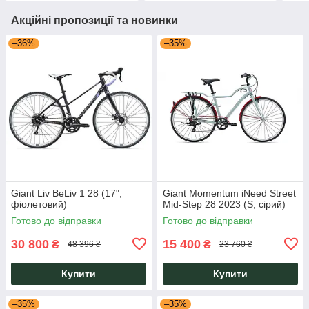
Акційні пропозиції та новинки
–36%
–35%
Giant Liv BeLiv 1 28 (17",
Giant Momentum iNeed Street
фіолетовий)
Mid-Step 28 2023 (S, сірий)
Готово до відправки
Готово до відправки
30 800
15 400
₴
₴
48 396 ₴
23 760 ₴
Купити
Купити
–35%
–35%