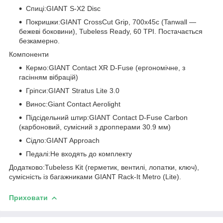
Спиці:GIANT S-X2 Disc
Покришки:GIANT CrossCut Grip, 700x45c (Tanwall —
бежеві боковини), Tubeless Ready, 60 TPI. Постачається
безкамерно.
Компоненти
Кермо:GIANT Contact XR D-Fuse (ергономічне, з
гасінням вібрацій)
Гріпси:GIANT Stratus Lite 3.0
Винос:Giant Contact Aerolight
Підсідельний штир:GIANT Contact D-Fuse Carbon
(карбоновий, сумісний з дропперами 30.9 мм)
Сідло:GIANT Approach
Педалі:Не входять до комплекту
Додатково:Tubeless Kit (герметик, вентилі, лопатки, ключ),
сумісність із багажниками GIANT Rack-It Metro (Lite).
Приховати