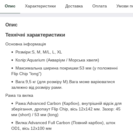
Опис
Характеристики
Доставка
Оплата
Умови п
Опис
Технічні характеристики
Основна інформація
Розміри:S, M, M/L, L, XL
Колір:Aquarium (Акваріум / Морська хвиля)
Максимальна ширина покришки:53 мм (у положенні
Flip Chip "long")
Вага:9,5 кг (для розміру M).Вага може варіюватися
залежно від розміру рами.
Рама та вилка
Рама:Advanced Carbon (Карбон), внутрішній відсік для
зберігання, дропаут Flip Chip, вісь 12x142 мм. Зазор: 45
мм (short) / 53 мм (long)
Вилка:Advanced Full Carbon (Повний карбон), шток
OD1, вісь 12x100 мм