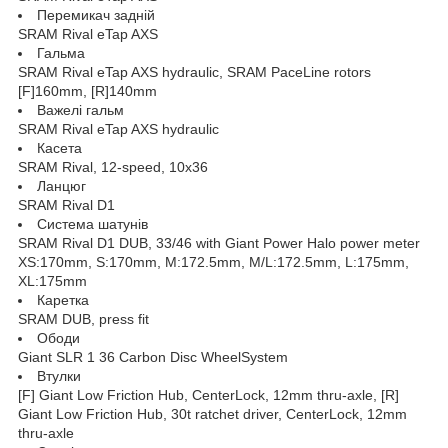
Перемикач задній
SRAM Rival eTap AXS
Гальма
SRAM Rival eTap AXS hydraulic, SRAM PaceLine rotors
[F]160mm, [R]140mm
Важелі гальм
SRAM Rival eTap AXS hydraulic
Касета
SRAM Rival, 12-speed, 10x36
Ланцюг
SRAM Rival D1
Система шатунів
SRAM Rival D1 DUB, 33/46 with Giant Power Halo power meter
XS:170mm, S:170mm, M:172.5mm, M/L:172.5mm, L:175mm,
XL:175mm
Каретка
SRAM DUB, press fit
Ободи
Giant SLR 1 36 Carbon Disc WheelSystem
Втулки
[F] Giant Low Friction Hub, CenterLock, 12mm thru-axle, [R]
Giant Low Friction Hub, 30t ratchet driver, CenterLock, 12mm
thru-axle