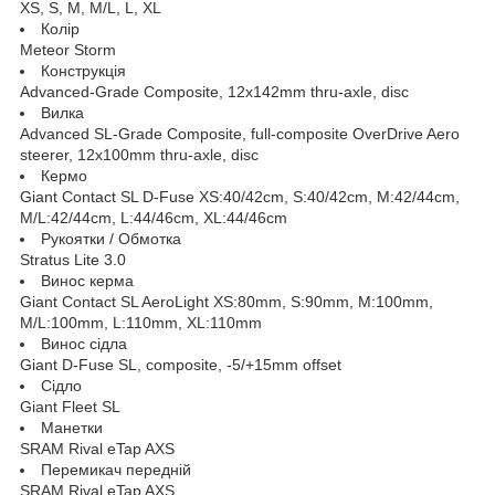
XS, S, M, M/L, L, XL
Колір
Meteor Storm
Конструкція
Advanced-Grade Composite, 12x142mm thru-axle, disc
Вилка
Advanced SL-Grade Composite, full-composite OverDrive Aero
steerer, 12x100mm thru-axle, disc
Кермо
Giant Contact SL D-Fuse XS:40/42cm, S:40/42cm, M:42/44cm,
M/L:42/44cm, L:44/46cm, XL:44/46cm
Рукоятки / Обмотка
Stratus Lite 3.0
Винос керма
Giant Contact SL AeroLight XS:80mm, S:90mm, M:100mm,
M/L:100mm, L:110mm, XL:110mm
Винос сідла
Giant D-Fuse SL, composite, -5/+15mm offset
Сідло
Giant Fleet SL
Манетки
SRAM Rival eTap AXS
Перемикач передній
SRAM Rival eTap AXS