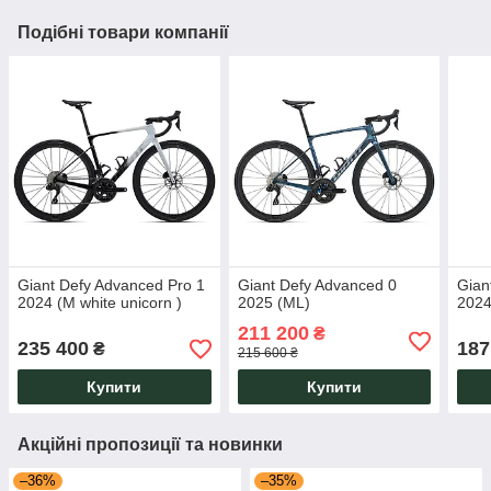
Подібні товари компанії
Giant Defy Advanced Pro 1
Giant Defy Advanced 0
Gian
2024 (M white unicorn )
2025 (ML)
2024
211 200
₴
235 400
187
₴
215 600 ₴
Купити
Купити
Акційні пропозиції та новинки
–36%
–35%