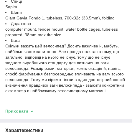
Спиці
Sapim
Шини
Giant Gavia Fondo 1, tubeless, 700x32c (33.5mm), folding
Додатково
computer mount, fender mount, water bottle cages, tubeless
prepared, 38mm max tire size
Вага
Скільки важить цей велосипед? Досить важливе й, мабуть,
найбільш часте запитання. Але правда полягає в тому, що
загальної відповіді на нього не існує, тому що не існує
жодного виробничого стандарту для визначення ваги
велосипеда. Розмір рами, матеріал, комплектація й, навіть,
спосіб фарбування безпосередньо впливають на вагу всього
велосипеда. Тому ми віримо тільки в один достовірний спосіб
визначення правдивої ваги велосипеда - зважити конкретний
екземпляр в найближчому велосипедному магазині.
Приховати
Характеристики