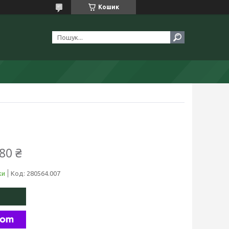
Кошик
80 ₴
ки
Код:
280564.007