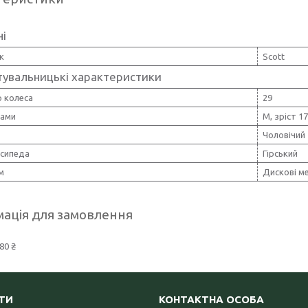
ні
к
Scott
тувальницькі характеристики
 колеса
29
рами
M, зріст 1
Чоловічий
осипеда
Гірський
м
Дискові ме
ація для замовлення
80 ₴