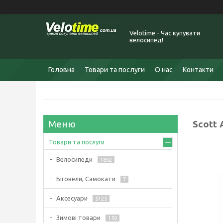
Velotime - Час купувати
велосипед!
Головна
Товари та послуги
О нас
Контакти
Scott 
Товари та послуги
Велосипеди
1892
Біговели, Самокати
7
Аксесуари
5125
Зимові товари
150