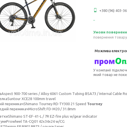
+380 (96) 403-36
повернення товару
У компанії підключ
який товар не пок
Aspect 900-700 series / Alloy 6061 Custom Tubing BSA73 / Internal Cable Ro
елкаSuntour XCE28 100mm travel
нiй перемикачShimano Tourney RD-TY300 21 Speed
Tourney
еднiй перемикачMicroShift FD-M20 / 31.8mm
ткиShimano ST-EF-41-L / 7R EZ-fire plus w/gear indicator
униProwheel TA-CQ01 42x34x24 w/CG
ETFeimin FP.B902 BB73 / square taper