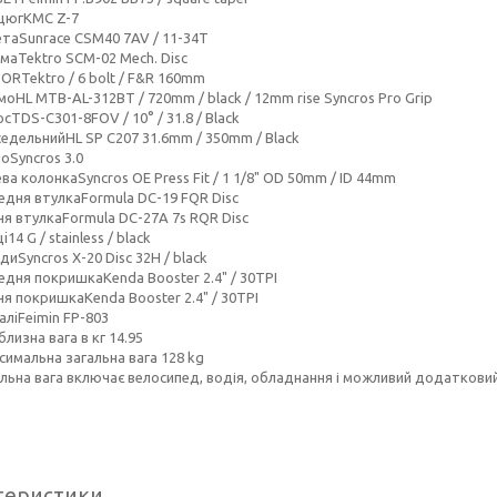
цюгKMC Z-7
етаSunrace CSM40 7AV / 11-34T
маTektro SCM-02 Mech. Disc
ORTektro / 6 bolt / F&R 160mm
оHL MTB-AL-312BT / 720mm / black / 12mm rise Syncros Pro Grip
сTDS-C301-8FOV / 10° / 31.8 / Black
седельнийHL SP C207 31.6mm / 350mm / Black
оSyncros 3.0
ва колонкаSyncros OE Press Fit / 1 1/8" OD 50mm / ID 44mm
едня втулкаFormula DC-19 FQR Disc
ня втулкаFormula DC-27A 7s RQR Disc
i14 G / stainless / black
иSyncros X-20 Disc 32H / black
едня покришкаKenda Booster 2.4" / 30TPI
я покришкаKenda Booster 2.4" / 30TPI
алiFeimin FP-803
лизна вага в кг 14.95
симальна загальна вага 128 kg
альна вага включає велосипед, водія, обладнання і можливий додатковий
теристики