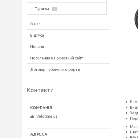
Туризм
6
О нас
Відгуки
Новини
Посилання на основний сайт
Договір публічної оферти
Контакти
Рама
Вид
Зад
Velotime.ua
Пер
Мане
Шат
BB-S