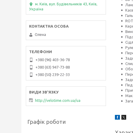
м. Київ, вул. Будівельників 43, Київ,
Лан
Україна
Кас
Галь
ROT
Керм
Вино
Олена
Пiд
Сiдл
Руле
Пер
Зад
+380 (96) 403-36-78
Спиц
+380 (63) 947-73-88
Обод
Пер
+380 (50) 239-22-33
Задн
Пед
Приб
Мак
http://velotime.com.ua/ua
Заг
Графік роботи
Харак