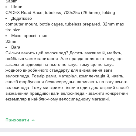
Sapim
Шини
CADEX Road Race, tubeless, 700x25c (26.5mm), folding
Додатково
computer mount, bottle cages, tubeless prepared, 32mm max
tire size
Макс. просвіт шин
32mm
Вага
Скільки важить цей велосипед? Досить важливе й, мабуть,
найбільш часте запитання. Але правда полягає в тому, що
загальної відповіді на нього не існує, тому що не існує
жодного виробничого стандарту для визначення ваги
велосипеда. Розмір рами, матеріал, комплектація й, навіть,
спосіб фарбування безпосередньо впливають на вагу всього
велосипеда. Тому ми віримо тільки в один достовірний спосіб
визначення правдивої ваги велосипеда - зважити конкретний
екземпляр в найближчому велосипедному магазині.
Приховати