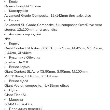
Колір
Ocean Twilight/Chrome
Конструкція
Advanced-Grade Composite, 12x142mm thru-axle, disc
Вилка
Advanced SL-Grade Composite, full-composite OverDrive Aero
steerer, 12x100mm thru-axle, disc
Амортизатор задній
N/A
Кермо
Giant Contact SLR Aero XS:40cm, S:40cm, M:42cm, M/L:42cm,
L:44cm, XL:44cm
Рукоятки / Обмотка
Stratus Lite 2.0
Винос керма
Giant Contact SL Aero XS:80mm, S:90mm, M:100mm,
M/L:110mm, L:110mm, XL:120mm
Винос сідла
Giant Vector, composite, -5/+15mm offset
Сідло
Giant Fleet SL
Манетки
SRAM Force AXS
Перемикач передній