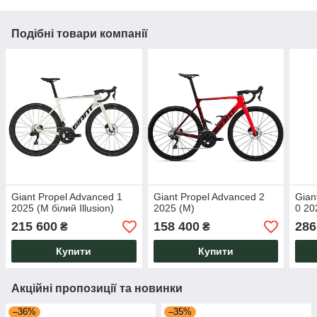
Подібні товари компанії
Giant Propel Advanced 1
Giant Propel Advanced 2
Gian
2025 (M білий Illusion)
2025 (M)
0 20
215 600
158 400
286
₴
₴
Купити
Купити
Акційні пропозиції та новинки
–36%
–35%