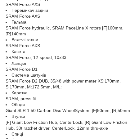
SRAM Force AXS
Перемикач задній
SRAM Force AXS
Гальма
SRAM Force hydraulic, SRAM PaceLine X rotors [F]160mm,
[R]140mm
Важелі гальм
SRAM Force AXS
Касета
SRAM Force, 12-speed, 10x33
Ланцюг
SRAM Force D1
Система шатунів
SRAM Force D2 DUB, 35/48 with power meter XS:170mm,
S:170mm, M:172.5mm, M/L:
Каретка
SRAM, press fit
Ободи
Giant SLR 1 50 Carbon Disc WheelSystem, [F]50mm, [R]50mm
Втулки
[F] Giant Low Friction Hub, CenterLock, [R] Giant Low Friction
Hub, 30t ratchet driver, CenterLock, 12mm thru-axle
Спиці