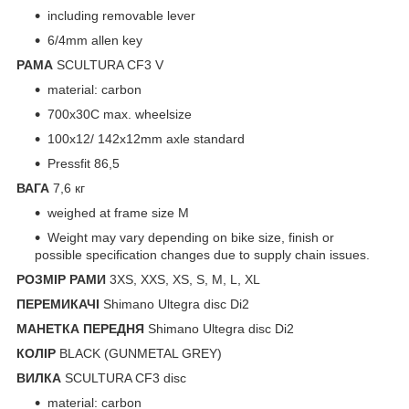
including removable lever
6/4mm allen key
РАМА
SCULTURA CF3 V
material: carbon
700x30C max. wheelsize
100x12/ 142x12mm axle standard
Pressfit 86,5
ВАГА
7,6 кг
weighed at frame size M
Weight may vary depending on bike size, finish or
possible specification changes due to supply chain issues.
РОЗМІР РАМИ
3XS, XXS, XS, S, M, L, XL
ПЕРЕМИКАЧІ
Shimano Ultegra disc Di2
МАНЕТКА ПЕРЕДНЯ
Shimano Ultegra disc Di2
КОЛІР
BLACK (GUNMETAL GREY)
ВИЛКА
SCULTURA CF3 disc
material: carbon