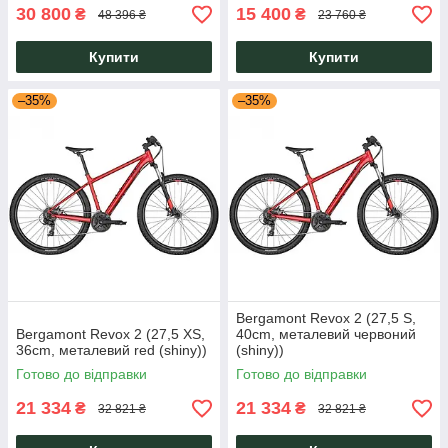
30 800
15 400
₴
₴
48 396 ₴
23 760 ₴
Купити
Купити
–35%
–35%
Bergamont Revox 2 (27,5 S,
Bergamont Revox 2 (27,5 XS,
40cm, металевий червоний
36cm, металевий red (shiny))
(shiny))
Готово до відправки
Готово до відправки
21 334
21 334
₴
₴
32 821 ₴
32 821 ₴