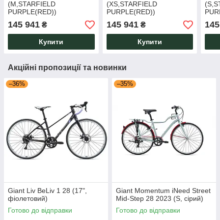
(M,STARFIELD
(XS,STARFIELD
(S,
PURPLE(RED))
PURPLE(RED))
PUR
145 941
145 941
145
₴
₴
Купити
Купити
Акційні пропозиції та новинки
–36%
–35%
Giant Liv BeLiv 1 28 (17",
Giant Momentum iNeed Street
фіолетовий)
Mid-Step 28 2023 (S, сірий)
Готово до відправки
Готово до відправки