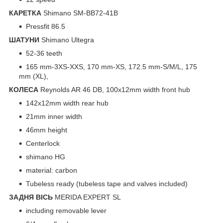
КАРЕТКА
Shimano SM-BB72-41B
Pressfit 86.5
ШАТУНИ
Shimano Ultegra
52-36 teeth
165 mm-3XS-XXS, 170 mm-XS, 172.5 mm-S/M/L, 175
mm (XL),
КОЛЕСА
Reynolds AR 46 DB, 100x12mm width front hub
142x12mm width rear hub
21mm inner width
46mm height
Centerlock
shimano HG
material: carbon
Tubeless ready (tubeless tape and valves included)
ЗАДНЯ ВІСЬ
MERIDA EXPERT SL
including removable lever