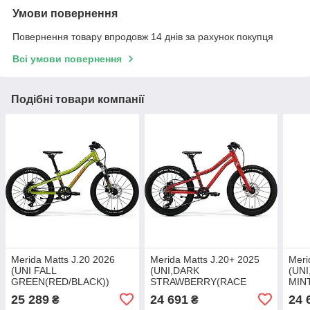
Умови повернення
Повернення товару впродовж 14 днів за рахунок покупця
Всі умови повернення
Подібні товари компанії
Merida Matts J.20 2026
Merida Matts J.20+ 2025
Meri
(UNI FALL
(UNI,DARK
(UN
GREEN(RED/BLACK))
STRAWBERRY(RACE
MIN
RD/BK)
25 289
24 691
24 
₴
₴