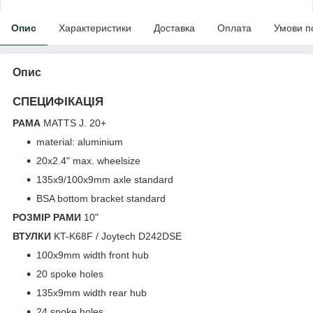
Опис
Характеристики
Доставка
Оплата
Умови п
Опис
СПЕЦИФІКАЦІЯ
РАМА
MATTS J. 20+
material: aluminium
20x2.4" max. wheelsize
135x9/100x9mm axle standard
BSA bottom bracket standard
РОЗМІР РАМИ
10"
ВТУЛКИ
KT-K68F / Joytech D242DSE
100x9mm width front hub
20 spoke holes
135x9mm width rear hub
24 spoke holes