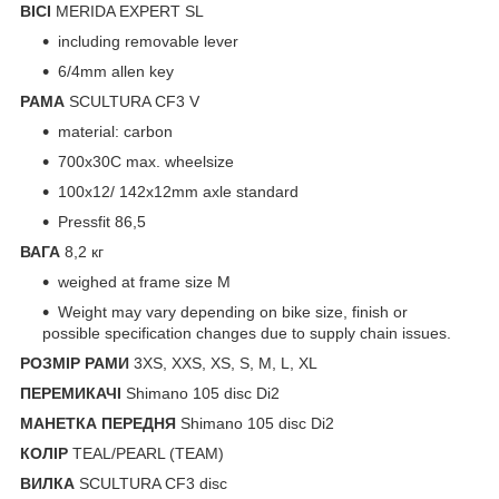
ВІСІ
MERIDA EXPERT SL
including removable lever
6/4mm allen key
РАМА
SCULTURA CF3 V
material: carbon
700x30C max. wheelsize
100x12/ 142x12mm axle standard
Pressfit 86,5
ВАГА
8,2 кг
weighed at frame size M
Weight may vary depending on bike size, finish or
possible specification changes due to supply chain issues.
РОЗМІР РАМИ
3XS, XXS, XS, S, M, L, XL
ПЕРЕМИКАЧІ
Shimano 105 disc Di2
МАНЕТКА ПЕРЕДНЯ
Shimano 105 disc Di2
КОЛІР
TEAL/PEARL (TEAM)
ВИЛКА
SCULTURA CF3 disc