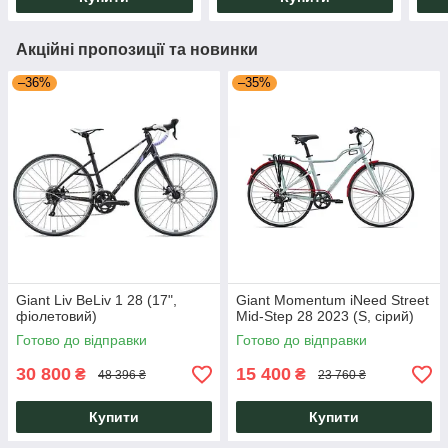
Акційні пропозиції та новинки
–36%
–35%
Giant Liv BeLiv 1 28 (17",
Giant Momentum iNeed Street
фіолетовий)
Mid-Step 28 2023 (S, сірий)
Готово до відправки
Готово до відправки
30 800
15 400
₴
₴
48 396 ₴
23 760 ₴
Купити
Купити