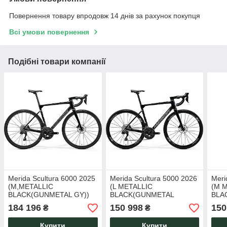
Повернення товару впродовж 14 днів за рахунок покупця
Всі умови повернення
Подібні товари компанії
Merida Scultura 6000 2025
Merida Scultura 5000 2026
Meri
(M,METALLIC
(L METALLIC
(M 
BLACK(GUNMETAL GY))
BLACK(GUNMETAL
BLA
GREY))
GRE
184 196
150 998
150
₴
₴
Купити
Купити