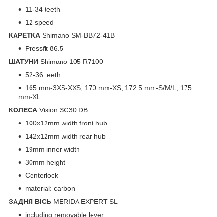
11-34 teeth
12 speed
КАРЕТКА
Shimano SM-BB72-41B
Pressfit 86.5
ШАТУНИ
Shimano 105 R7100
52-36 teeth
165 mm-3XS-XXS, 170 mm-XS, 172.5 mm-S/M/L, 175
mm-XL
КОЛЕСА
Vision SC30 DB
100x12mm width front hub
142x12mm width rear hub
19mm inner width
30mm height
Centerlock
material: carbon
ЗАДНЯ ВІСЬ
MERIDA EXPERT SL
including removable lever