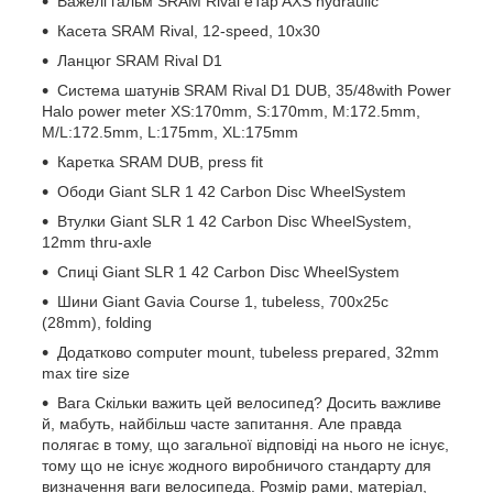
Важелі гальм SRAM Rival eTap AXS hydraulic
Касета SRAM Rival, 12-speed, 10x30
Ланцюг SRAM Rival D1
Система шатунів SRAM Rival D1 DUB, 35/48with Power
Halo power meter XS:170mm, S:170mm, M:172.5mm,
M/L:172.5mm, L:175mm, XL:175mm
Каретка SRAM DUB, press fit
Ободи Giant SLR 1 42 Carbon Disc WheelSystem
Втулки Giant SLR 1 42 Carbon Disc WheelSystem,
12mm thru-axle
Спиці Giant SLR 1 42 Carbon Disc WheelSystem
Шини Giant Gavia Course 1, tubeless, 700x25c
(28mm), folding
Додатково computer mount, tubeless prepared, 32mm
max tire size
Вага Скільки важить цей велосипед? Досить важливе
й, мабуть, найбільш часте запитання. Але правда
полягає в тому, що загальної відповіді на нього не існує,
тому що не існує жодного виробничого стандарту для
визначення ваги велосипеда. Розмір рами, матеріал,