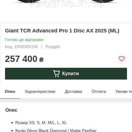
Giant TCR Advanced Pro 1 Disc AX 2025 (ML)
Готово до відправки
Код: 2200305106
Роздріб
257 400
₴
Купити
Опис
Характеристики
Доставка
Оплата
Умови п
Опис
Розмір XS, S, M, M/L, L, XL
Колір Gloss Black Diamond / Matte Panther