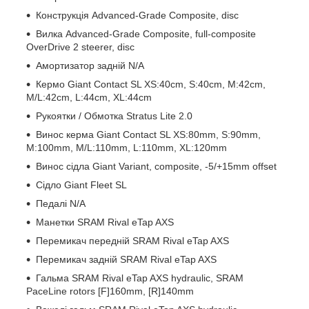
Конструкція Advanced-Grade Composite, disc
Вилка Advanced-Grade Composite, full-composite
OverDrive 2 steerer, disc
Амортизатор задній N/A
Кермо Giant Contact SL XS:40cm, S:40cm, M:42cm,
M/L:42cm, L:44cm, XL:44cm
Рукоятки / Обмотка Stratus Lite 2.0
Винос керма Giant Contact SL XS:80mm, S:90mm,
M:100mm, M/L:110mm, L:110mm, XL:120mm
Винос сідла Giant Variant, composite, -5/+15mm offset
Сідло Giant Fleet SL
Педалі N/A
Манетки SRAM Rival eTap AXS
Перемикач передній SRAM Rival eTap AXS
Перемикач задній SRAM Rival eTap AXS
Гальма SRAM Rival eTap AXS hydraulic, SRAM
PaceLine rotors [F]160mm, [R]140mm