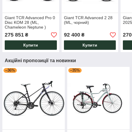
Giant TCR Advanced Pro 0
Giant TCR Advanced 2 28
Gian
Disc KOM 28 (ML,
(ML, чорний)
2025
Chameleon Neptune )
275 851
92 400
270
₴
₴
Купити
Купити
Акційні пропозиції та новинки
–36%
–35%