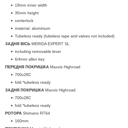
19mm inner width
35mm height
centerlock
material: aluminium
Tubeless ready (tubeless tape and valves not included)
ЗАДНЯ ВІСЬ
MERIDA EXPERT SL
including removable lever
6/4mm allen key
ПЕРЕДНЯ ПОКРИШКА
Maxxis Highroad
700x28C
fold *tubeless ready
ЗАДНЯ ПОКРИШКА
Maxxis Highroad
700x28C
fold *tubeless ready
РОТОРА
Shimano RT64
160mm