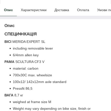
Опис
Характеристики
Доставка
Оплата
Умови п
Опис
СПЕЦИФІКАЦІЯ
ВІСІ
MERIDA EXPERT SL
including removable lever
6/4mm allen key
РАМА
SCULTURA CF3 V
material: carbon
700x30C max. wheelsize
100x12/ 142x12mm axle standard
Pressfit 86,5
ВАГА
8,7 кг
weighed at frame size M
Weight may vary depending on bike size, finish or