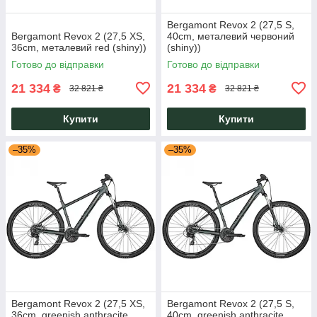
Bergamont Revox 2 (27,5 S,
Bergamont Revox 2 (27,5 XS,
40cm, металевий червоний
36cm, металевий red (shiny))
(shiny))
Готово до відправки
Готово до відправки
21 334
21 334
₴
₴
32 821 ₴
32 821 ₴
Купити
Купити
–35%
–35%
Bergamont Revox 2 (27,5 XS,
Bergamont Revox 2 (27,5 S,
36cm, greenish anthracite
40cm, greenish anthracite