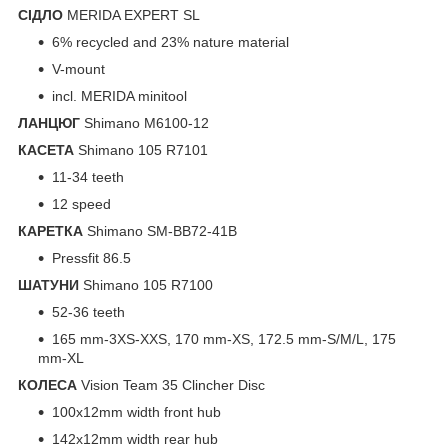
СІДЛО
MERIDA EXPERT SL
6% recycled and 23% nature material
V-mount
incl. MERIDA minitool
ЛАНЦЮГ
Shimano M6100-12
КАСЕТА
Shimano 105 R7101
11-34 teeth
12 speed
КАРЕТКА
Shimano SM-BB72-41B
Pressfit 86.5
ШАТУНИ
Shimano 105 R7100
52-36 teeth
165 mm-3XS-XXS, 170 mm-XS, 172.5 mm-S/M/L, 175
mm-XL
КОЛЕСА
Vision Team 35 Clincher Disc
100x12mm width front hub
142x12mm width rear hub