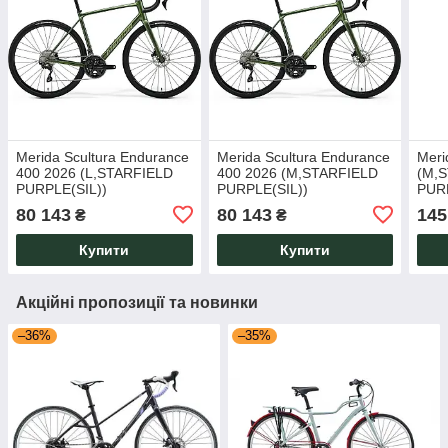
Merida Scultura Endurance
Merida Scultura Endurance
Meri
400 2026 (L,STARFIELD
400 2026 (M,STARFIELD
(M,
PURPLE(SIL))
PURPLE(SIL))
PUR
80 143
80 143
145
₴
₴
Купити
Купити
Акційні пропозиції та новинки
–36%
–35%