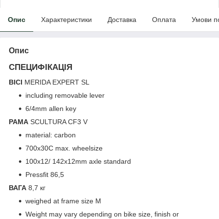
Опис
Характеристики
Доставка
Оплата
Умови п
Опис
СПЕЦИФІКАЦІЯ
ВІСІ
MERIDA EXPERT SL
including removable lever
6/4mm allen key
РАМА
SCULTURA CF3 V
material: carbon
700x30C max. wheelsize
100x12/ 142x12mm axle standard
Pressfit 86,5
ВАГА
8,7 кг
weighed at frame size M
Weight may vary depending on bike size, finish or