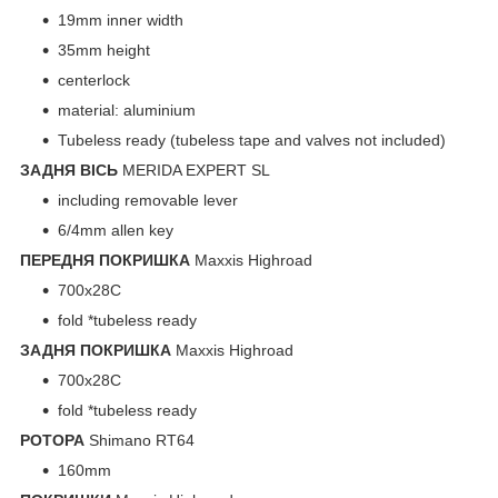
19mm inner width
35mm height
centerlock
material: aluminium
Tubeless ready (tubeless tape and valves not included)
ЗАДНЯ ВІСЬ
MERIDA EXPERT SL
including removable lever
6/4mm allen key
ПЕРЕДНЯ ПОКРИШКА
Maxxis Highroad
700x28C
fold *tubeless ready
ЗАДНЯ ПОКРИШКА
Maxxis Highroad
700x28C
fold *tubeless ready
РОТОРА
Shimano RT64
160mm