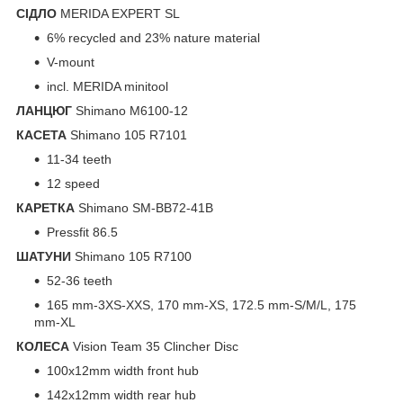
СІДЛО
MERIDA EXPERT SL
6% recycled and 23% nature material
V-mount
incl. MERIDA minitool
ЛАНЦЮГ
Shimano M6100-12
КАСЕТА
Shimano 105 R7101
11-34 teeth
12 speed
КАРЕТКА
Shimano SM-BB72-41B
Pressfit 86.5
ШАТУНИ
Shimano 105 R7100
52-36 teeth
165 mm-3XS-XXS, 170 mm-XS, 172.5 mm-S/M/L, 175
mm-XL
КОЛЕСА
Vision Team 35 Clincher Disc
100x12mm width front hub
142x12mm width rear hub