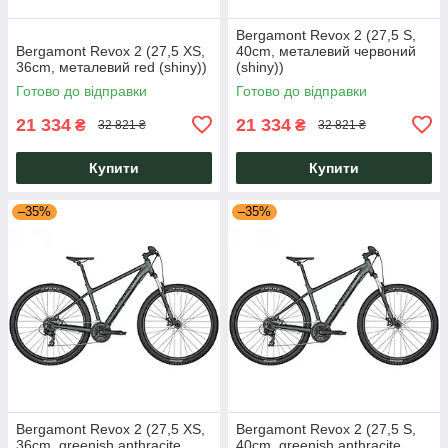
Bergamont Revox 2 (27,5 S,
Bergamont Revox 2 (27,5 XS,
40cm, металевий червоний
36cm, металевий red (shiny))
(shiny))
Готово до відправки
Готово до відправки
21 334
21 334
₴
₴
32 821 ₴
32 821 ₴
Купити
Купити
–35%
–35%
Bergamont Revox 2 (27,5 XS,
Bergamont Revox 2 (27,5 S,
36cm, greenish anthracite
40cm, greenish anthracite