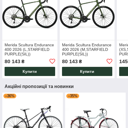
Merida Scultura Endurance
Merida Scultura Endurance
Meri
400 2026 (L,STARFIELD
400 2026 (M,STARFIELD
(XS
PURPLE(SIL))
PURPLE(SIL))
PUR
80 143
80 143
145
₴
₴
Купити
Купити
Акційні пропозиції та новинки
–36%
–35%