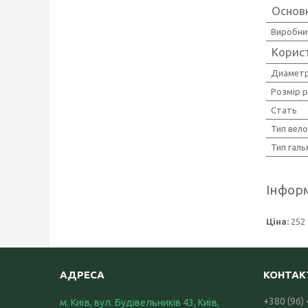
Основ
Виробни
Корис
Диаметр
Розмір 
Стать
Тип вел
Тип галь
Інформ
Ціна:
252 
+380 (96)
м. Київ, вул. Будівельників 43, Київ,