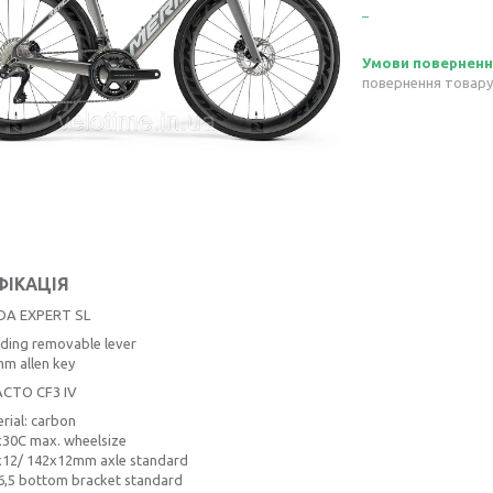
повернення товару
ФІКАЦІЯ
DA EXPERT SL
uding removable lever
m allen key
CTO CF3 IV
rial: carbon
30C max. wheelsize
x12/ 142x12mm axle standard
,5 bottom bracket standard