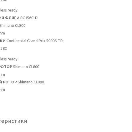
less ready
НЯ ФЛЯГИ
BC156C-D
Shimano CL800
mm
КИ
Continental Grand Prix 5000S TR
x28C
less ready
РОТОР
Shimano CL800
mm
Й РОТОР
Shimano CL800
mm
теристики