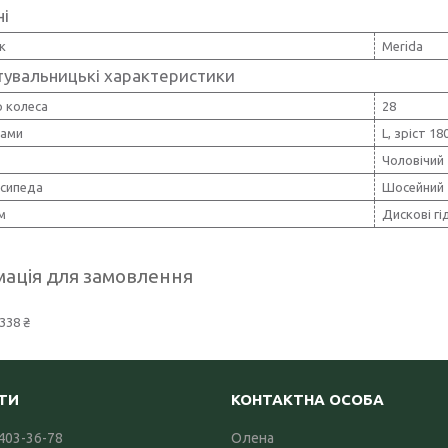
ні
к
Merida
тувальницькі характеристики
 колеса
28
рами
L, зріст 18
Чоловічий
осипеда
Шосейний
м
Дискові гі
ація для замовлення
338 ₴
 403-36-78
Олена