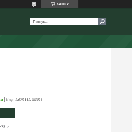
Кошик
ки
Код:
A62511A 00351
-78