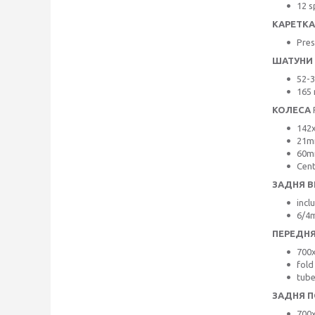
12 
КАРЕТКА
Pres
ШАТУНИ
52-3
165
КОЛЕСА
142
21mm
60m
Cent
ЗАДНЯ В
incl
6/4m
ПЕРЕДН
700
fold
tube
ЗАДНЯ 
700