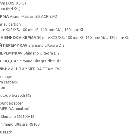
mm (XXS-XS-S)
mm (M-L-XL)
ЕРМА
Vision Metron 5D ACR EVO
rial: carbon
mm-XXS/XS, 100 mm-S, 110 mm-M/L, 120 mm-XL
А ВИНОСА КЕРМА
90 mm-XXS/XS, 100 mm-S, 110 mm-M/L, 120 mm-XL
Й ПЕРЕМИКАЧ
Shimano Ultegra Di2
ПЕРЕМИКАЧ
Shimano Ultegra Di2
А ЗАДНЯ
Shimano Ultegra disc Di2
ІЛЬНИЙ ШТИР
MERIDA TEAM CW
o shape
m setback
bon
ologo Scratch M5
ount adapter
. MERIDA minitool
Shimano M6100-12
himano Ultegra R8100
0 teeth