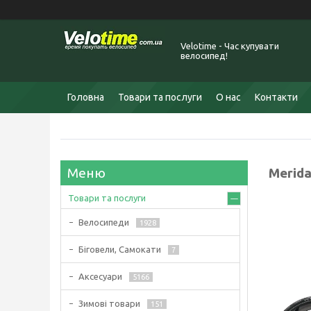
Velotime - Час купувати
велосипед!
Головна
Товари та послуги
О нас
Контакти
Merid
Товари та послуги
Велосипеди
1928
Біговели, Самокати
7
Аксесуари
5166
Зимові товари
151