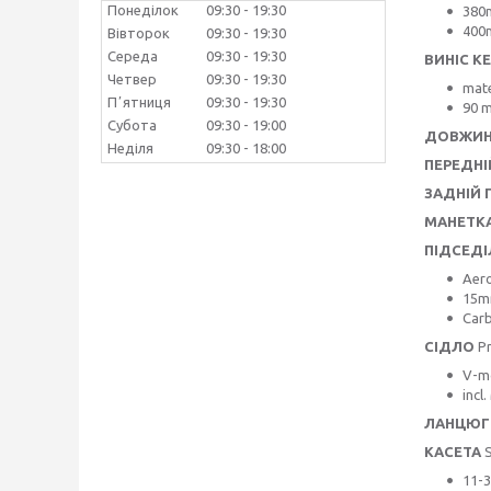
Понеділок
09:30
19:30
380
400
Вівторок
09:30
19:30
Середа
09:30
19:30
ВИНІС К
Четвер
09:30
19:30
mate
Пʼятниця
09:30
19:30
90 
Субота
09:30
19:00
ДОВЖИН
Неділя
09:30
18:00
ПЕРЕДНІ
ЗАДНІЙ 
МАНЕТК
ПІДСЕД
Aer
15m
Car
СІДЛО
Pr
V-m
incl
ЛАНЦЮГ
КАСЕТА
S
11-3