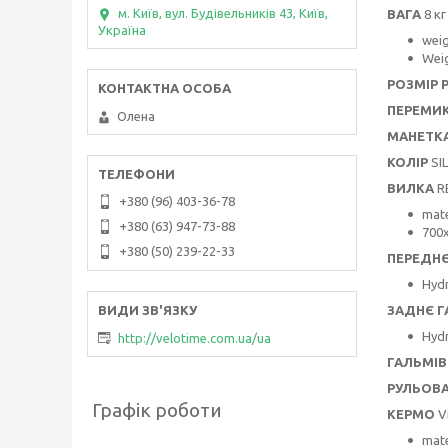
м. Київ, вул. Будівельників 43, Київ,
ВАГА
8 кг
Україна
weig
Weig
РОЗМІР 
ПЕРЕМИК
Олена
МАНЕТК
КОЛІР
SI
ВИЛКА
RE
+380 (96) 403-36-78
mate
+380 (63) 947-73-88
700x
+380 (50) 239-22-33
ПЕРЕДН
Hydr
ЗАДНЄ 
Hydr
http://velotime.com.ua/ua
ГАЛЬМІВ
РУЛЬОВ
Графік роботи
КЕРМО
V
mate