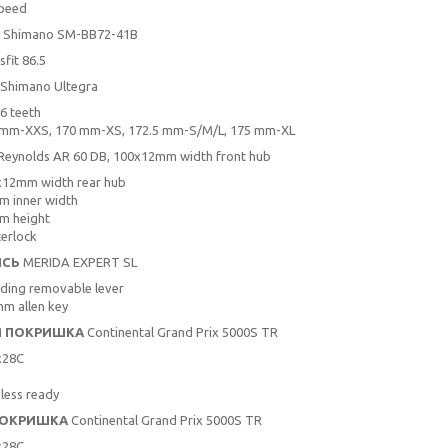
speed
Shimano SM-BB72-41B
sfit 86.5
Shimano Ultegra
6 teeth
 mm-XXS, 170 mm-XS, 172.5 mm-S/M/L, 175 mm-XL
Reynolds AR 60 DB, 100x12mm width front hub
x12mm width rear hub
 inner width
m height
erlock
ІСЬ
MERIDA EXPERT SL
uding removable lever
m allen key
Я ПОКРИШКА
Continental Grand Prix 5000S TR
x28C
less ready
ПОКРИШКА
Continental Grand Prix 5000S TR
x28C