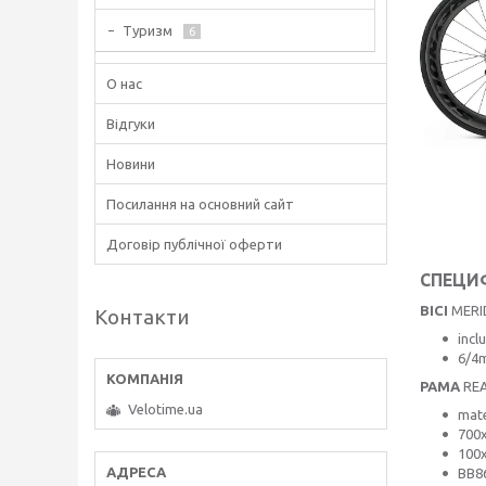
Туризм
6
О нас
Відгуки
Новини
Посилання на основний сайт
Договір публічної оферти
СПЕЦИ
ВІСІ
MERI
Контакти
incl
6/4m
РАМА
REA
Velotime.ua
mate
700x
100
BB86