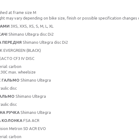
hed at frame size M
ht may vary depending on bike size, finish or possible specification changes d
РАМИ
3XS, XXS, XS, S, M, L, XL
АЧІ
Shimano Ultegra disc Di2
А ПЕРЕДНЯ
Shimano Ultegra disc Di2
LK EVERGREEN (BLACK)
ACTO CF3 IV DISC
rial: carbon
30C max. wheelsize
Є ГАЛЬМО
Shimano Ultegra
aulic disc
ГАЛЬМО
Shimano Ultegra
aulic disc
НА РУЧКА
Shimano Ultegra
А КОЛОНКА
FSA ACR
ision Metron 5D ACR EVO
rial: carbon