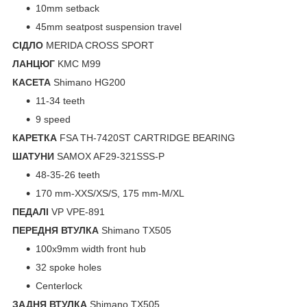
10mm setback
45mm seatpost suspension travel
СІДЛО
MERIDA CROSS SPORT
ЛАНЦЮГ
KMC M99
КАСЕТА
Shimano HG200
11-34 teeth
9 speed
КАРЕТКА
FSA TH-7420ST CARTRIDGE BEARING
ШАТУНИ
SAMOX AF29-321SSS-P
48-35-26 teeth
170 mm-XXS/XS/S, 175 mm-M/XL
ПЕДАЛІ
VP VPE-891
ПЕРЕДНЯ ВТУЛКА
Shimano TX505
100x9mm width front hub
32 spoke holes
Centerlock
ЗАДНЯ ВТУЛКА
Shimano TX505