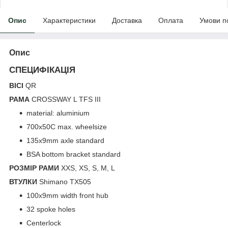
Опис
Характеристики
Доставка
Оплата
Умови п
Опис
СПЕЦИФІКАЦІЯ
ВІСІ
QR
РАМА
CROSSWAY L TFS III
material: aluminium
700x50C max. wheelsize
135x9mm axle standard
BSA bottom bracket standard
РОЗМІР РАМИ
XXS, XS, S, M, L
ВТУЛКИ
Shimano TX505
100x9mm width front hub
32 spoke holes
Centerlock