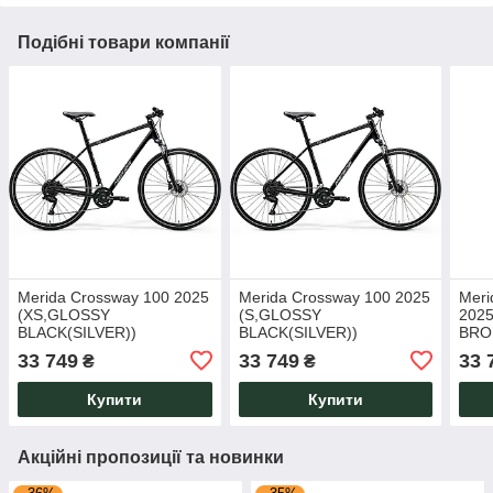
Подібні товари компанії
Merida Crossway 100 2025
Merida Crossway 100 2025
Meri
(XS,GLOSSY
(S,GLOSSY
202
BLACK(SILVER))
BLACK(SILVER))
BRO
BRO
33 749
33 749
33 
₴
₴
Купити
Купити
Акційні пропозиції та новинки