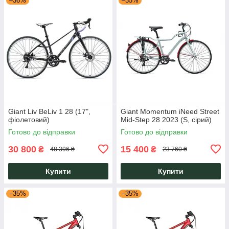
–36%
–35%
Giant Liv BeLiv 1 28 (17",
Giant Momentum iNeed Street
фіолетовий)
Mid-Step 28 2023 (S, сірий)
Готово до відправки
Готово до відправки
30 800
15 400
₴
₴
48 396 ₴
23 760 ₴
Купити
Купити
–35%
–35%