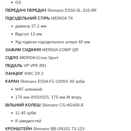
GS
ПЕРЕДАЧІ ПЕРЕДАЧ
Shimano ESSA SL-315-8R
ПІДСІДЕЛЬНИЙ СТІРЬ
MERIDA TK
діаметр 27,2 мм
Відступ 13 мм
Хід підвіски підсідельного штиря 40 мм
ЗАЖИМ СИДІННЯ
MERIDA COMP QR
СІДЛО
MERIDA Cross Sport
ПЕДАЛЬ
VP VPE-891
ЛАНЦЮГ
KMC Z8.3
КАРАН
Shimano ESSA FC-U2001 40 зубів
MAT алюміній
170 мм-XXS/XS/S, 175 мм-M вгору
ВІЛЬНИЙ КОЛЕШ
Shimano CS-HG400-8
11-45 зубів
8 швидкостей
КРОНШТЕЙН
Shimano BB-UN101 73-123