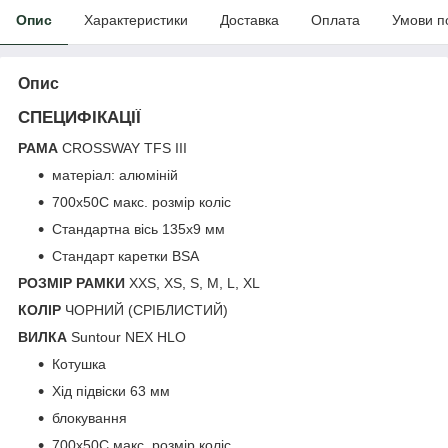
Опис
Характеристики
Доставка
Оплата
Умови п
Опис
СПЕЦИФІКАЦІЇ
РАМА
CROSSWAY TFS III
матеріал: алюміній
700x50C макс. розмір коліс
Стандартна вісь 135x9 мм
Стандарт каретки BSA
РОЗМІР РАМКИ
XXS, XS, S, M, L, XL
КОЛІР
ЧОРНИЙ (СРІБЛИСТИЙ)
ВИЛКА
Suntour NEX HLO
Котушка
Хід підвіски 63 мм
блокування
700x50C макс. розмір коліс