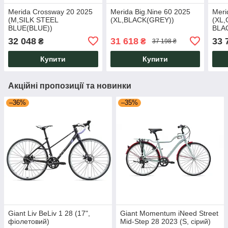
Merida Crossway 20 2025
Merida Big.Nine 60 2025
Meri
(M,SILK STEEL
(XL,BLACK(GREY))
(XL
BLUE(BLUE))
BLA
32 048
31 618
33 
₴
₴
37 198 ₴
Купити
Купити
Акційні пропозиції та новинки
–36%
–35%
Giant Liv BeLiv 1 28 (17",
Giant Momentum iNeed Street
фіолетовий)
Mid-Step 28 2023 (S, сірий)