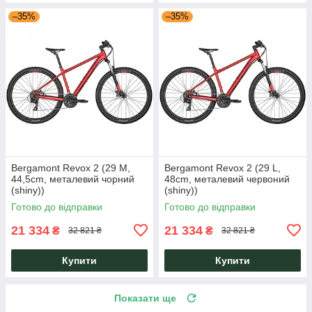
–35%
–35%
Bergamont Revox 2 (29 M,
Bergamont Revox 2 (29 L,
44,5cm, металевий чорний
48cm, металевий червоний
(shiny))
(shiny))
Готово до відправки
Готово до відправки
21 334
21 334
₴
₴
32 821 ₴
32 821 ₴
Купити
Купити
Показати ще