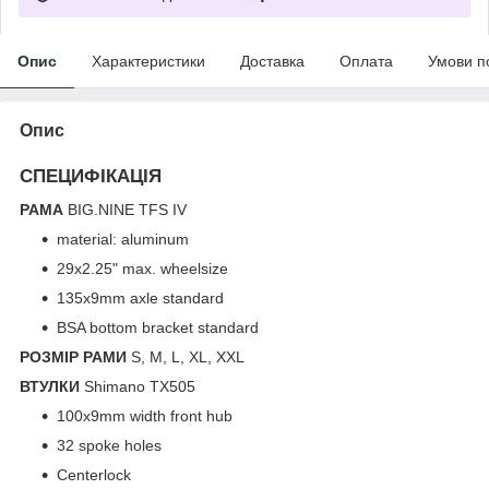
Опис
Характеристики
Доставка
Оплата
Умови п
Опис
СПЕЦИФІКАЦІЯ
РАМА
BIG.NINE TFS IV
material: aluminum
29x2.25" max. wheelsize
135x9mm axle standard
BSA bottom bracket standard
РОЗМІР РАМИ
S, M, L, XL, XXL
ВТУЛКИ
Shimano TX505
100x9mm width front hub
32 spoke holes
Centerlock