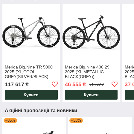
Merida Big.Nine TR 5000
Merida Big.Nine 400 29
Meri
2025 (XL,COOL
2025 (XL,METALLIC
202
GREY(SILVER/BLACK)
BLACK(GREY))
BLA
117 617
46 555
37 
₴
₴
51 728 ₴
Купити
Купити
Акційні пропозиції та новинки
–36%
–35%