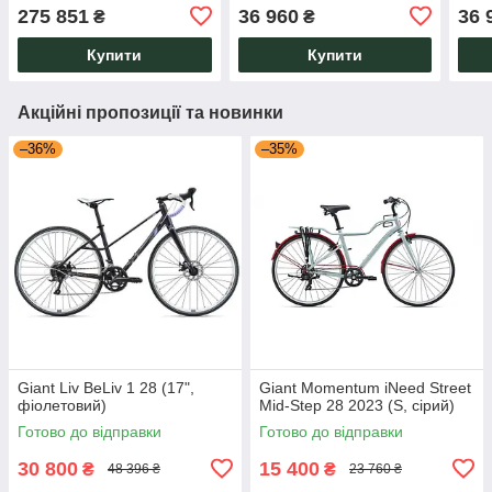
275 851
36 960
36 
₴
₴
Купити
Купити
Акційні пропозиції та новинки
–36%
–35%
Giant Liv BeLiv 1 28 (17",
Giant Momentum iNeed Street
фіолетовий)
Mid-Step 28 2023 (S, сірий)
Готово до відправки
Готово до відправки
30 800
15 400
₴
₴
48 396 ₴
23 760 ₴