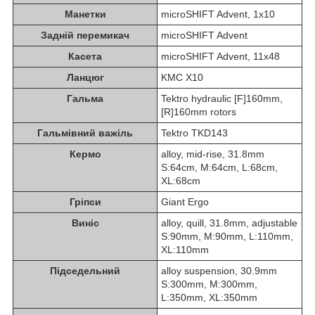
Манетки
microSHIFT Advent, 1x10
Задній перемикач
microSHIFT Advent
Касета
microSHIFT Advent, 11x48
Ланцюг
KMC X10
Гальма
Tektro hydraulic [F]160mm,
[R]160mm rotors
Гальмівний важіль
Tektro TKD143
Кермо
alloy, mid-rise, 31.8mm
S:64cm, M:64cm, L:68cm,
XL:68cm
Гріпси
Giant Ergo
Виніс
alloy, quill, 31.8mm, adjustable
S:90mm, M:90mm, L:110mm,
XL:110mm
Підседельний
alloy suspension, 30.9mm
S:300mm, M:300mm,
L:350mm, XL:350mm