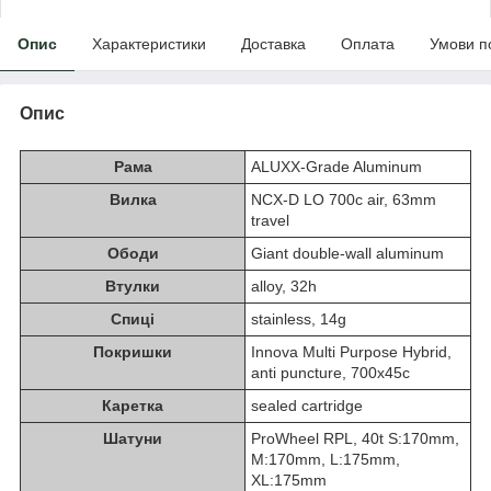
Опис
Характеристики
Доставка
Оплата
Умови п
Опис
Рама
ALUXX-Grade Aluminum
Вилка
NCX-D LO 700c air, 63mm
travel
Ободи
Giant double-wall aluminum
Втулки
alloy, 32h
Спиці
stainless, 14g
Покришки
Innova Multi Purpose Hybrid,
anti puncture, 700x45c
Каретка
sealed cartridge
Шатуни
ProWheel RPL, 40t S:170mm,
M:170mm, L:175mm,
XL:175mm