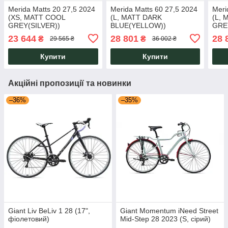
Merida Matts 20 27,5 2024
Merida Matts 60 27,5 2024
Meri
(XS, MATT COOL
(L, MATT DARK
(L,
GREY(SILVER))
BLUE(YELLOW))
GRE
23 644
28 801
28 
₴
₴
29 565 ₴
36 002 ₴
Купити
Купити
Акційні пропозиції та новинки
–36%
–35%
Giant Liv BeLiv 1 28 (17",
Giant Momentum iNeed Street
фіолетовий)
Mid-Step 28 2023 (S, сірий)