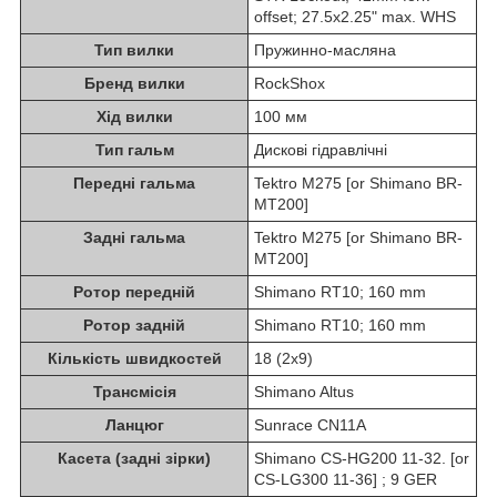
offset; 27.5x2.25" max. WHS
Тип вилки
Пружинно-масляна
Бренд вилки
RockShox
Хід вилки
100 мм
Тип гальм
Дискові гідравлічні
Передні гальма
Tektro M275 [or Shimano BR-
MT200]
Задні гальма
Tektro M275 [or Shimano BR-
MT200]
Ротор передній
Shimano RT10; 160 mm
Ротор задній
Shimano RT10; 160 mm
Кількість швидкостей
18 (2x9)
Трансмісія
Shimano Altus
Ланцюг
Sunrace CN11A
Касета (задні зірки)
Shimano CS-HG200 11-32. [or
CS-LG300 11-36] ; 9 GER