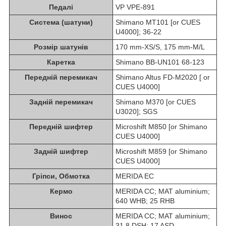
Педалі
VP VPE-891
Система (шатуни)
Shimano MT101 [or CUES
U4000]; 36-22
Розмір шатунів
170 mm-XS/S, 175 mm-M/L
Каретка
Shimano BB-UN101 68-123
Передній перемикач
Shimano Altus FD-M2020 [ or
CUES U4000]
Задній перемикач
Shimano M370 [or CUES
U3020]; SGS
Передній шифтер
Microshift M850 [or Shimano
CUES U4000]
Задній шифтер
Microshift M859 [or Shimano
CUES U4000]
Гріпси, Обмотка
MERIDA EC
Кермо
MERIDA CC; MAT aluminium;
640 WHB; 25 RHB
Винос
MERIDA CC; MAT aluminium;
31.8 DSH; 17 ASD