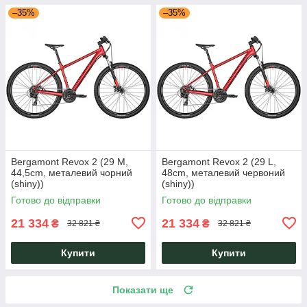
–35%
–35%
Bergamont Revox 2 (29 M,
Bergamont Revox 2 (29 L,
44,5cm, металевий чорний
48cm, металевий червоний
(shiny))
(shiny))
Готово до відправки
Готово до відправки
21 334
21 334
₴
₴
32 821 ₴
32 821 ₴
Купити
Купити
Показати ще