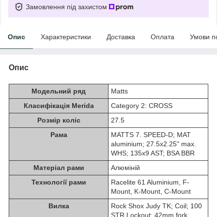
Замовлення під захистом
Опис
Характеристики
Доставка
Оплата
Умови п
Опис
Модельний ряд
Matts
Класифікація Merida
Category 2: CROSS
Розмір коліс
27.5
Рама
MATTS 7. SPEED-D; MAT
aluminium; 27.5x2.25" max.
WHS; 135x9 AST; BSA BBR
Матеріал рами
Алюміній
Технології рами
Racelite 61 Aluminium, F-
Mount, K-Mount, C-Mount
Вилка
Rock Shox Judy TK; Coil; 100
STR Lockout; 42mm fork