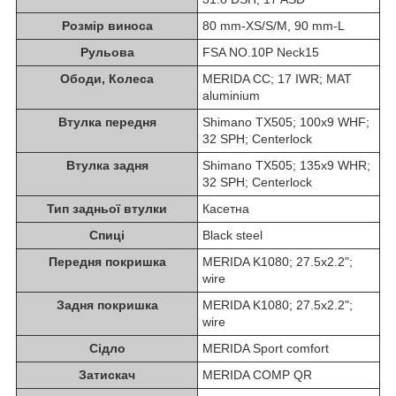
Розмір виноса
80 mm-XS/S/M, 90 mm-L
Рульова
FSA NO.10P Neck15
Ободи, Колеса
MERIDA CC; 17 IWR; MAT
aluminium
Втулка передня
Shimano TX505; 100x9 WHF;
32 SPH; Centerlock
Втулка задня
Shimano TX505; 135x9 WHR;
32 SPH; Centerlock
Тип задньої втулки
Касетна
Спиці
Black steel
Передня покришка
MERIDA K1080; 27.5x2.2";
wire
Задня покришка
MERIDA K1080; 27.5x2.2";
wire
Сідло
MERIDA Sport comfort
Затискач
MERIDA COMP QR