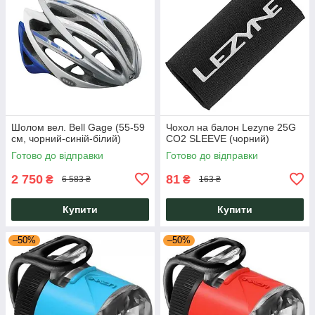
Шолом вел. Bell Gage (55-59
Чохол на балон Lezyne 25G
см, чорний-синій-білий)
CO2 SLEEVE (чорний)
Готово до відправки
Готово до відправки
2 750
81
₴
₴
6 583 ₴
163 ₴
Купити
Купити
–50%
–50%