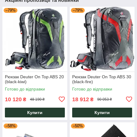
Акційні пропозиції та новинки
–79%
–79%
Рюкзак Deuter On Top ABS 20
Рюкзак Deuter On Top ABS 30
(black-kiwi)
(black-fire)
Готово до відправки
Готово до відправки
10 120
18 912
₴
₴
48 190 ₴
90 053 ₴
Купити
Купити
–58%
–50%