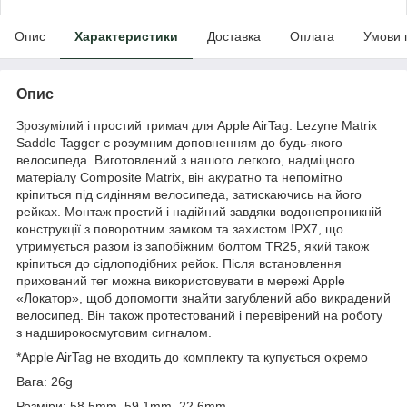
Опис
Характеристики
Доставка
Оплата
Умови 
Опис
Зрозумілий і простий тримач для Apple AirTag. Lezyne Matrix
Saddle Tagger є розумним доповненням до будь-якого
велосипеда. Виготовлений з нашого легкого, надміцного
матеріалу Composite Matrix, він акуратно та непомітно
кріпиться під сидінням велосипеда, затискаючись на його
рейках. Монтаж простий і надійний завдяки водонепроникній
конструкції з поворотним замком та захистом IPX7, що
утримується разом із запобіжним болтом TR25, який також
кріпиться до сідлоподібних рейок. Після встановлення
прихований тег можна використовувати в мережі Apple
«Локатор», щоб допомогти знайти загублений або викрадений
велосипед. Він також протестований і перевірений на роботу
з надширокосмуговим сигналом.
*Apple AirTag не входить до комплекту та купується окремо
Вага: 26g
Розміри: 58.5mm, 59.1mm, 22.6mm