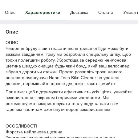
Опис
Характеристики
Доставка
Оплата
Умови 
Опис
ОПИС
Чищення бруду з шин і касети після тривалої їзди може бути
важким завданням, тому ми розробили спеціальну щітку, щоб
трохи полегшити роботу. Жорсткіша за середню нейлонова
щетина швидко очищає будь-який бруд, який ваш велосипед
зібрав з дороги чи стежки. Просто розпиліть трохи нашого
рожевого очищувача Nano Tech Bike Cleaner на уражені
ділянки, перемішайте щіткою для шин і касет і змийте.
Примітка: щоб підтримувати ефективність усіх щіток, уникайте
використання з окропом і гарячими частинами. Ми
рекомендуємо використовувати теплу воду та дати всім
гарячим частинам охолонути перед використанням.
ОСОБЛИВОСТІ
Жорстка нейлонова щетина
Формовані силіконові вставки для зручного та міцного