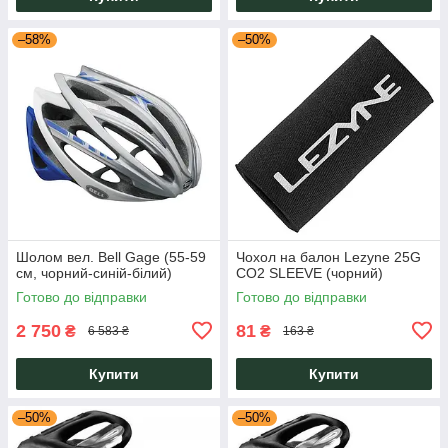
–58%
–50%
Шолом вел. Bell Gage (55-59
Чохол на балон Lezyne 25G
см, чорний-синій-білий)
CO2 SLEEVE (чорний)
Готово до відправки
Готово до відправки
2 750
81
₴
₴
6 583 ₴
163 ₴
Купити
Купити
–50%
–50%