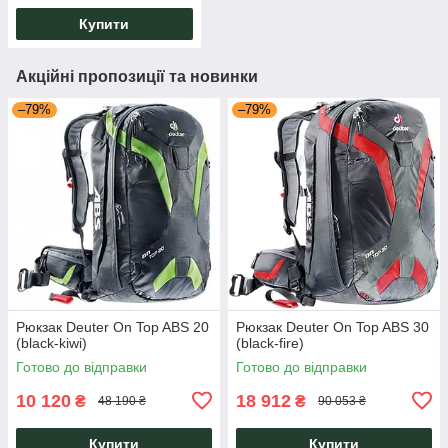
Купити
Акційні пропозиції та новинки
–79%
–79%
Рюкзак Deuter On Top ABS 20
Рюкзак Deuter On Top ABS 30
(black-kiwi)
(black-fire)
Готово до відправки
Готово до відправки
10 120
18 912
₴
₴
48 190 ₴
90 053 ₴
Купити
Купити