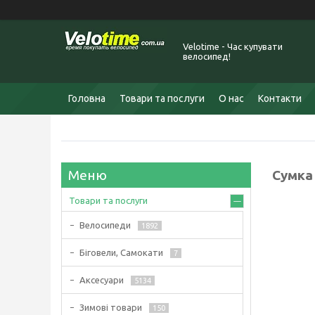
Velotime - Час купувати
велосипед!
Головна
Товари та послуги
О нас
Контакти
Сумка 
Товари та послуги
Велосипеди
1892
Біговели, Самокати
7
Аксесуари
5134
Зимові товари
150