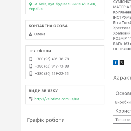
СУМІСНІСТ
м. Київ, вул. Будівельників 43, Київ,
МАТЕРІАЛ 
Україна
Кріплення
ІНСТРУМЕНТ
Біти Torx
Хрестова
Храповий 
Олена
РОЗМІР 11,
ВАГА 163 
ОСОБЛИВО
+380 (96) 403-36-78
+380 (63) 947-73-88
+380 (50) 239-22-33
Харак
Основн
http://velotime.com.ua/ua
Виробни
Корис
Графік роботи
Тип аксе