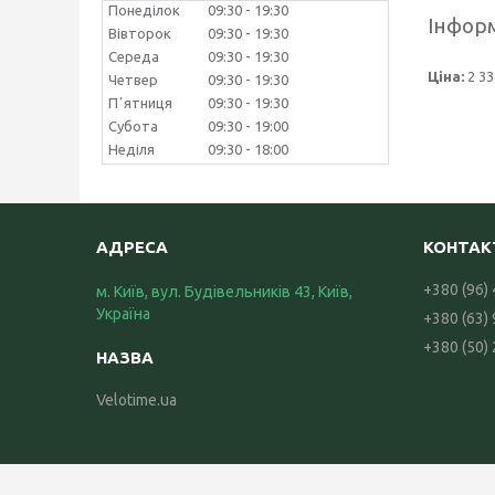
Понеділок
09:30
19:30
Інформ
Вівторок
09:30
19:30
Середа
09:30
19:30
Ціна:
2 33
Четвер
09:30
19:30
Пʼятниця
09:30
19:30
Субота
09:30
19:00
Неділя
09:30
18:00
+380 (96)
м. Київ, вул. Будівельників 43, Київ,
Україна
+380 (63)
+380 (50)
Velotime.ua