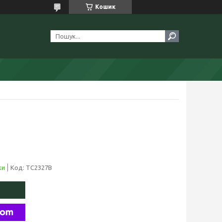
Кошик
)
ки
Код:
TC2327B