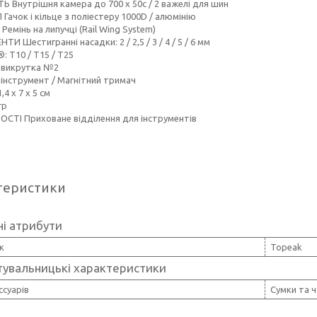
Ь Внутрішня камера до 700 x 50c / 2 важелі для шин
Гачок і кільце з поліестеру 1000D / алюмінію
 Ремінь на липучці (Rail Wing System)
И Шестигранні насадки: 2 / 2,5 / 3 / 4 / 5 / 6 мм
®: T10 / T15 / T25
 викрутка №2
інструмент / Магнітний тримач
4 х 7 х 5 см
гр
СТІ Приховане відділення для інструментів
теристики
і атрибути
к
Topeak
тувальницькі характеристики
ссуарів
Сумки та 