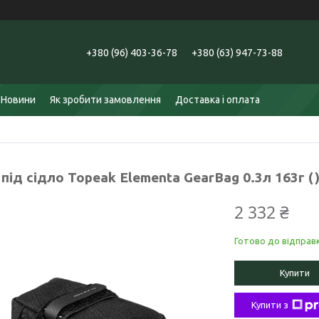
+380 (96) 403-36-78
+380 (63) 947-73-88
Новини
Як зробити замовлення
Доставка і оплата
під сідло Topeak Elementa GearBag 0.3л 163г (
2 332 ₴
Готово до відправ
Купити
Купити з