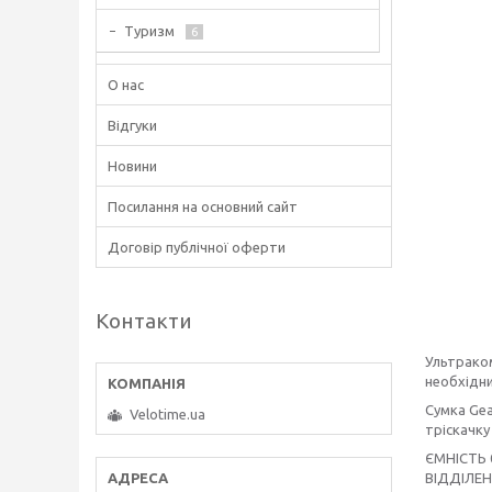
Туризм
6
О нас
Відгуки
Новини
Посилання на основний сайт
Договір публічної оферти
Контакти
Ультраком
необхідни
Сумка Gea
Velotime.ua
тріскачку
ЄМНІСТЬ 0
ВІДДІЛЕН