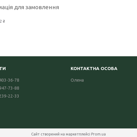
ація для замовлення
2 ₴
 403-36-78
Олена
 947-73-88
 239-22-33
Сайт створений на маркетплейсі
Prom.ua