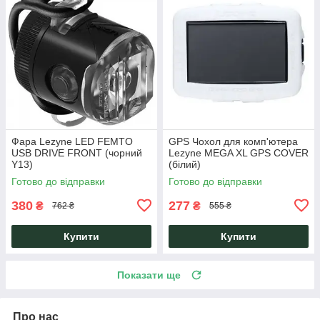
Фара Lezyne LED FEMTO
GPS Чохол для комп'ютера
USB DRIVE FRONT (чорний
Lezyne MEGA XL GPS COVER
Y13)
(білий)
Готово до відправки
Готово до відправки
380
277
₴
₴
762 ₴
555 ₴
Купити
Купити
Показати ще
Про нас