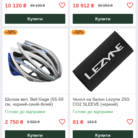
10 120
18 912
₴
₴
48 190 ₴
90 053 ₴
Купити
Купити
–58%
–50%
Шолом вел. Bell Gage (55-59
Чохол на балон Lezyne 25G
см, чорний-синій-білий)
CO2 SLEEVE (чорний)
Готово до відправки
Готово до відправки
2 750
81
₴
₴
6 583 ₴
163 ₴
Купити
Купити