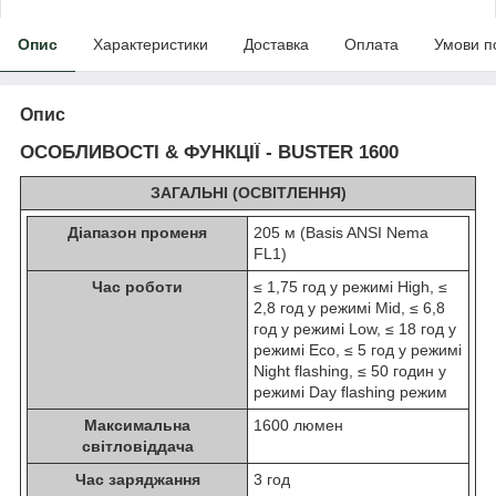
Опис
Характеристики
Доставка
Оплата
Умови п
Опис
ОСОБЛИВОСТІ & ФУНКЦІЇ - BUSTER 1600
ЗАГАЛЬНІ (ОСВІТЛЕННЯ)
Діапазон променя
205 м (Basis ANSI Nema
FL1)
Час роботи
≤ 1,75 год у режимі High, ≤
2,8 год у режимі Mid, ≤ 6,8
год у режимі Low, ≤ 18 год у
режимі Eco, ≤ 5 год у режимі
Night flashing, ≤ 50 годин у
режимі Day flashing режим
Максимальна
1600 люмен
світловіддача
Час заряджання
3 год