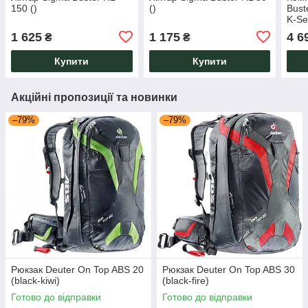
150 ()
()
Bust
K-Set
1 625
1 175
4 6
₴
₴
Купити
Купити
Акційні пропозиції та новинки
–79%
–79%
Рюкзак Deuter On Top ABS 20
Рюкзак Deuter On Top ABS 30
(black-kiwi)
(black-fire)
Готово до відправки
Готово до відправки