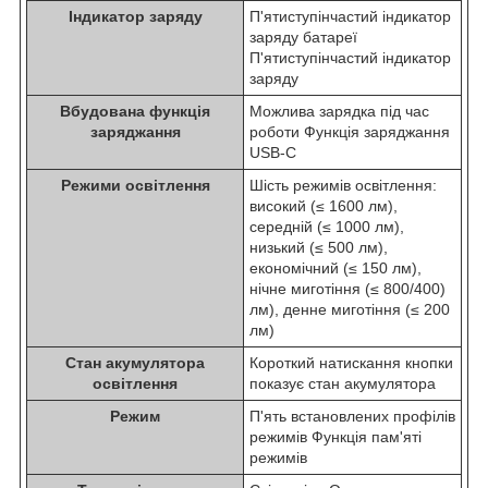
Індикатор заряду
П'ятиступінчастий індикатор
заряду батареї
П'ятиступінчастий індикатор
заряду
Вбудована функція
Можлива зарядка під час
заряджання
роботи
Функція заряджання
USB-C
Режими освітлення
Шість режимів освітлення:
високий (≤ 1600 лм),
середній (≤ 1000 лм),
низький (≤ 500 лм),
економічний (≤ 150 лм),
нічне миготіння (≤ 800/400)
лм), денне миготіння (≤ 200
лм)
Стан акумулятора
Короткий натискання кнопки
освітлення
показує стан акумулятора
Режим
П'ять встановлених профілів
режимів
Функція пам'яті
режимів