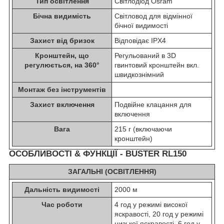
Тип освітлення
Світлодіод Osram
Бічна видимість
Світловод для відмінної
бічної видимості
Захист від бризок
Відповідає IPX4
Кронштейн, що
Регульований в 3D
регулюється, на 360°
гвинтовий кронштейн вкл.
швидкознімний
Монтаж без інструментів
Захист включення
Подвійне клацання для
включення
Вага
215 г (включаючи
кронштейн)
ОСОБЛИВОСТІ & ФУНКЦІЇ - BUSTER RL150
ЗАГАЛЬНІ (ОСВІТЛЕННЯ)
Дальність видимості
2000 м
Час роботи
4 год у режимі високої
яскравості, 20 год у режимі
низької яскравості, 6 год у