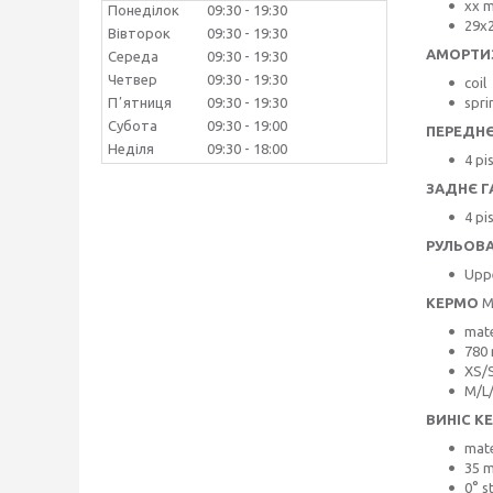
xx m
Понеділок
09:30
19:30
29x2
Вівторок
09:30
19:30
АМОРТИ
Середа
09:30
19:30
Четвер
09:30
19:30
coil
spri
Пʼятниця
09:30
19:30
Субота
09:30
19:00
ПЕРЕДН
Неділя
09:30
18:00
4 pi
ЗАДНЄ 
4 pi
РУЛЬОВ
Uppe
КЕРМО
M
mate
780
XS/S
M/L/
ВИНІС К
mate
35 
0° s