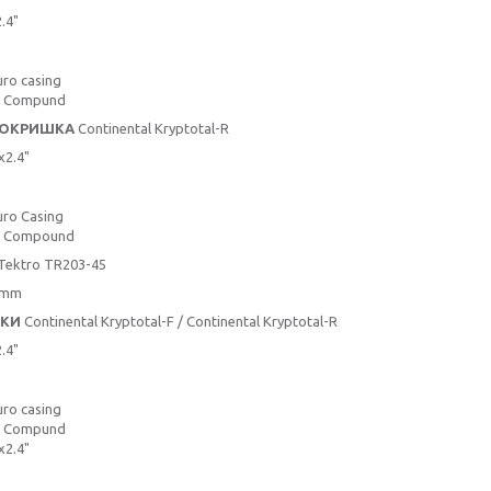
.4"
ro casing
t Compund
ПОКРИШКА
Continental Kryptotal-R
x2.4"
ro Casing
t Compound
Tektro TR203-45
 mm
КИ
Continental Kryptotal-F / Continental Kryptotal-R
.4"
ro casing
t Compund
x2.4"