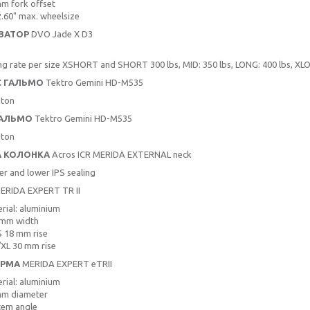
m fork offset
.60" max. wheelsize
ЗАТОР
DVO Jade X D3
ng rate per size XSHORT and SHORT 300 lbs, MID: 350 lbs, LONG: 400 lbs, XLO
Є ГАЛЬМО
Tektro Gemini HD-M535
ston
ГАЛЬМО
Tektro Gemini HD-M535
ston
А КОЛОНКА
Acros ICR MERIDA EXTERNAL neck
r and lower IPS sealing
ERIDA EXPERT TR II
rial: aluminium
 mm width
 18 mm rise
XL 30 mm rise
ЕРМА
MERIDA EXPERT eTRII
rial: aluminium
mm diameter
tem angle