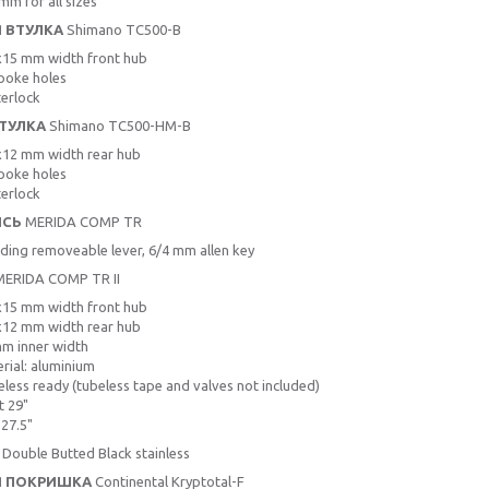
mm for all sizes
 ВТУЛКА
Shimano TC500-B
15 mm width front hub
poke holes
erlock
ТУЛКА
Shimano TC500-HM-B
12 mm width rear hub
poke holes
erlock
ІСЬ
MERIDA COMP TR
uding removeable lever, 6/4 mm allen key
ERIDA COMP TR II
15 mm width front hub
12 mm width rear hub
m inner width
rial: aluminium
less ready (tubeless tape and valves not included)
t 29"
 27.5"
Double Butted Black stainless
Я ПОКРИШКА
Continental Kryptotal-F