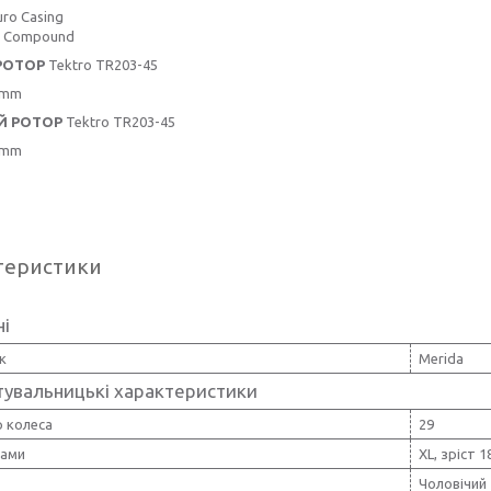
ro Casing
t Compound
РОТОР
Tektro TR203-45
 mm
Й РОТОР
Tektro TR203-45
 mm
теристики
ні
к
Merida
тувальницькі характеристики
 колеса
29
рами
XL, зріст 1
Чоловічий