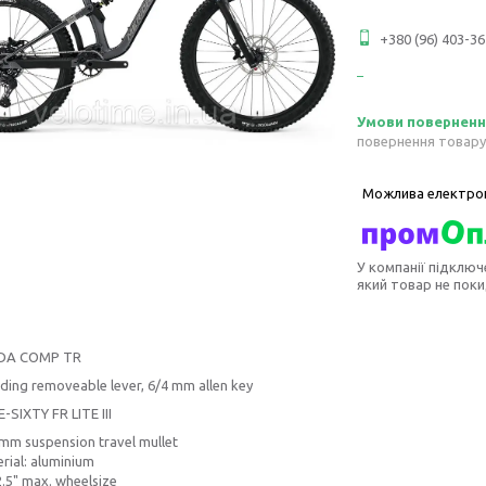
+380 (96) 403-36
повернення товару
У компанії підключ
який товар не пок
DA COMP TR
uding removeable lever, 6/4 mm allen key
-SIXTY FR LITE III
mm suspension travel mullet
rial: aluminium
.5" max. wheelsize