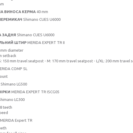
mm
А ВИНОСА КЕРМА
40 mm
ПЕРЕМИКАЧ
Shimano CUES U6000
А ЗАДНЯ
Shimano CUES U6000
ІЛЬНИЙ ШТИР
MERIDA EXPERT TR II
9 mm diameter
m setback
: 150 mm travel seatpost - M: 170 mm travel seatpost - L/XL: 200 mm travel 
ERIDA COMP SL
ount
Shimano LG500
ЗІРКИ
MERIDA EXPERT TR ISCG05
himano LG300
8 teeth
speed
MERIDA Expert TR
eeth