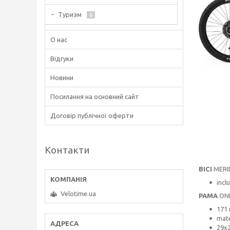
Туризм
6
О нас
Відгуки
Новини
Посилання на основний сайт
Договір публічної оферти
Контакти
ВІСІ
MERI
incl
Velotime.ua
РАМА
ONE
171 
mate
29x2