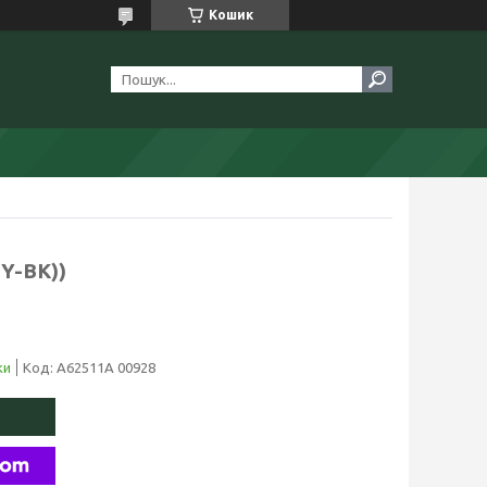
Кошик
GY-BK))
ки
Код:
A62511A 00928