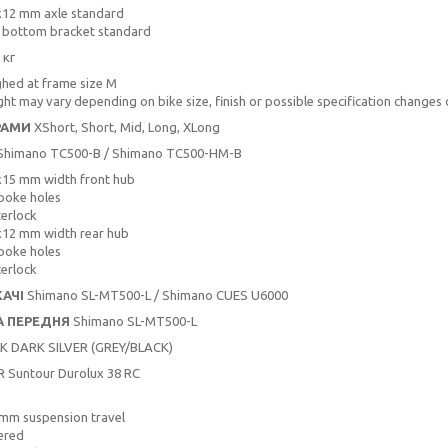
x12 mm axle standard
 bottom bracket standard
 кг
hed at frame size M
ht may vary depending on bike size, finish or possible specification changes d
РАМИ
XShort, Short, Mid, Long, XLong
himano TC500-B / Shimano TC500-HM-B
15 mm width front hub
poke holes
erlock
12 mm width rear hub
poke holes
erlock
АЧІ
Shimano SL-MT500-L / Shimano CUES U6000
А ПЕРЕДНЯ
Shimano SL-MT500-L
LK DARK SILVER (GREY/BLACK)
 Suntour Durolux 38 RC
mm suspension travel
ered