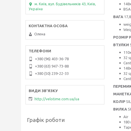
148
м. Київ, вул. Будівельників 43, Київ,
Україна
BSA
ВАГА
17,8
weig
Weig
Олена
РОЗМІР 
ВТУЛКИ
S
110x
32 s
+380 (96) 403-36-78
Cent
+380 (63) 947-73-88
148x
32 s
+380 (50) 239-22-33
Cent
ПЕРЕМИК
МАНЕТК
http://velotime.com.ua/ua
КОЛІР
SI
ВИЛКА
SR
Air
Графік роботи
180 
Tap