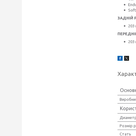
Endu
Sof
ЗАДНІЙ 
203
ПЕРЕДНІ
203
Харак
Основ
Виробни
Корис
Диаметр
Розмір 
Стать