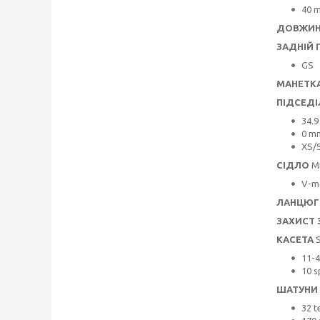
40 
ДОВЖИН
ЗАДНІЙ 
GS
МАНЕТК
ПІДСЕД
34.
0 m
XS/S
СІДЛО
M
V-m
ЛАНЦЮГ
ЗАХИСТ 
КАСЕТА
S
11-4
10 
ШАТУНИ
32 t