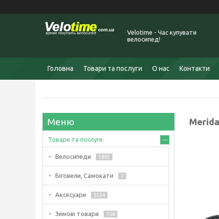
Velotime - Час купувати
велосипед!
Головна
Товари та послуги
О нас
Контакти
Merida
Товари та послуги
Велосипеди
1892
Біговели, Самокати
7
Аксесуари
5134
Зимові товари
150