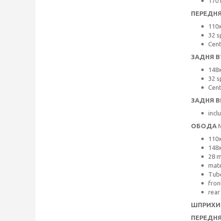
170 
ПЕРЕДНЯ
110x
32 s
Cent
ЗАДНЯ В
148x
32 s
Cent
ЗАДНЯ В
incl
ОБОДА
M
110x
148x
28 m
mate
Tube
fron
rear
ШПРИХИ
ПЕРЕДН