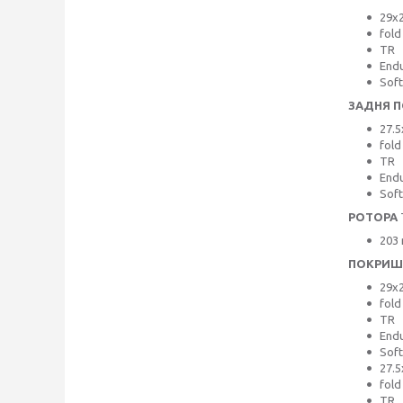
29x2
fold
TR
Endu
Sof
ЗАДНЯ 
27.5
fold
TR
Endu
Sof
РОТОРА
203
ПОКРИШ
29x2
fold
TR
Endu
Sof
27.5
fold
TR