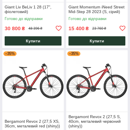
Giant Liv BeLiv 1 28 (17",
Giant Momentum iNeed Street
фіолетовий)
Mid-Step 28 2023 (S, сірий)
Готово до відправки
Готово до відправки
30 800
15 400
₴
₴
48 396 ₴
23 760 ₴
Купити
Купити
–35%
–35%
Bergamont Revox 2 (27,5 S,
Bergamont Revox 2 (27,5 XS,
40cm, металевий червоний
36cm, металевий red (shiny))
(shiny))