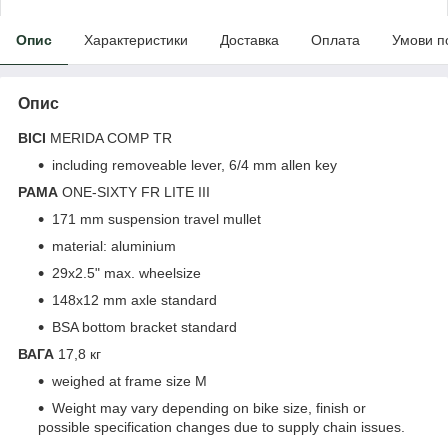
Опис
Характеристики
Доставка
Оплата
Умови п
Опис
ВІСІ
MERIDA COMP TR
including removeable lever, 6/4 mm allen key
РАМА
ONE-SIXTY FR LITE III
171 mm suspension travel mullet
material: aluminium
29x2.5" max. wheelsize
148x12 mm axle standard
BSA bottom bracket standard
ВАГА
17,8 кг
weighed at frame size M
Weight may vary depending on bike size, finish or
possible specification changes due to supply chain issues.