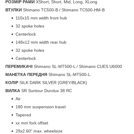
РОЗМІР РАМИ
XShort, Short, Mid, Long, XLong
ВТУЛКИ
Shimano TC500-B / Shimano TC500-HM-B
110x15 mm width front hub
32 spoke holes
Centerlock
148x12 mm width rear hub
32 spoke holes
Centerlock
ПЕРЕМИКАЧІ
Shimano SL-MT500-L / Shimano CUES U6000
МАНЕТКА ПЕРЕДНЯ
Shimano SL-MT500-L
КОЛІР
SILK DARK SILVER (GREY/BLACK)
ВИЛКА
SR Suntour Durolux 38 RC
Air
180 mm suspension travel
Tapered
xx mm fork offset
29x2.60" max. wheelsize