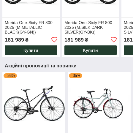
Merida One-Sixty FR 800
Merida One-Sixty FR 800
Meri
2025 (M,METALLIC
2025 (M,SILK DARK
2025
BLACK(GY-GN))
SILVER(GY-BK))
SILV
181 989
181 989
181
₴
₴
Купити
Купити
Акційні пропозиції та новинки
–36%
–35%