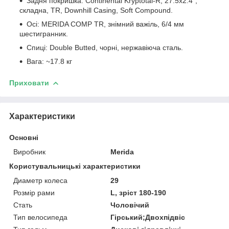
Задня покришка: Continental Kryptotal-R, 27.5x2.4",
складна, TR, Downhill Casing, Soft Compound.
Осі: MERIDA COMP TR, знімний важіль, 6/4 мм
шестигранник.
Спиці: Double Butted, чорні, нержавіюча сталь.
Вага: ~17.8 кг
Приховати
Характеристики
Основні
Виробник
Merida
Користувальницькі характеристики
Диаметр колеса
29
Розмір рами
L, зріст 180-190
Стать
Чоловічий
Тип велосипеда
Гірський;Двохпідвіс