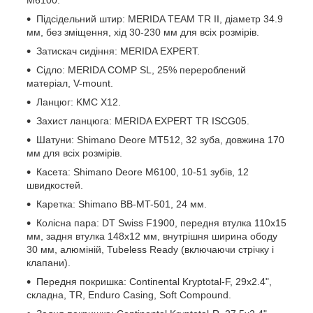
Підсідельний штир: MERIDA TEAM TR II, діаметр 34.9
мм, без зміщення, хід 30-230 мм для всіх розмірів.
Затискач сидіння: MERIDA EXPERT.
Сідло: MERIDA COMP SL, 25% перероблений
матеріал, V-mount.
Ланцюг: KMC X12.
Захист ланцюга: MERIDA EXPERT TR ISCG05.
Шатуни: Shimano Deore MT512, 32 зуба, довжина 170
мм для всіх розмірів.
Касета: Shimano Deore M6100, 10-51 зубів, 12
швидкостей.
Каретка: Shimano BB-MT-501, 24 мм.
Колісна пара: DT Swiss F1900, передня втулка 110x15
мм, задня втулка 148x12 мм, внутрішня ширина ободу
30 мм, алюміній, Tubeless Ready (включаючи стрічку і
клапани).
Передня покришка: Continental Kryptotal-F, 29x2.4",
складна, TR, Enduro Casing, Soft Compound.