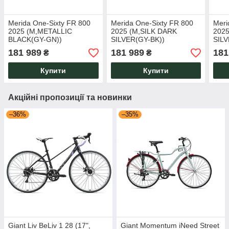
Merida One-Sixty FR 800
Merida One-Sixty FR 800
Meri
2025 (M,METALLIC
2025 (M,SILK DARK
2025
BLACK(GY-GN))
SILVER(GY-BK))
SILV
181 989
181 989
181
₴
₴
Купити
Купити
Акційні пропозиції та новинки
–36%
–35%
Giant Liv BeLiv 1 28 (17",
Giant Momentum iNeed Street