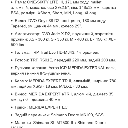
Рама: ONE-SIXTY LITE III, 171 мм ходу, mullet,
алюміній, макс. колесо 29x2.5", вісь 148x12 мм, каретка
BSA, розміри: XShort, Short, Mid, Long, XLong
Вилка: DVO Onyx 38 D2, повітряна, 180 мм ходу,
Tapered, зміщення 44 мм, колесо 29".
Амортизатор: DVO Jade X D2, пружинний, жорсткість
пружини: XS - 300 кг, S - 350 кг, M - 400 кг, L - 450 кг, XL -
500 lbs.
Гальма: TRP Trail Evo HD-M843, 4-поршневі.
Ротори: TRP RS01E, передній 220 мм, задній 203 мм.
Рульова колонка: Acros ICR MERIDA EXTERNAL neck,
верхня і нижня IPS-ущільнення.
Кермо: MERIDA EXPERT TR II, алюміній, ширина: 780
мм, підйом XS/S - 18 мм, M/L/XL - 30 мм.
Винос: MERIDA EXPERT eTRII, алюміній, діаметр 35
мм, кут 0°, довжина 40 мм
Гріпси: MERIDA EXPERT EC.
Задній перемикач: Shimano Deore M6100, SGS.
Манетки: Shimano SL-MT500-IL / Shimano Deore
M6100.