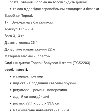
розташування шолома на голові сидить дитини
крісло відповідає європейським стандартам безпеки
Виробник Topeak
Тип Велокрісла з багажником
Артикул TCS2204
Вага 3,13 кг
Діаметр колеса 26 "
Допустиме навантаження 22 кг
Матеріал алюміній, пластик
Сидіння дитяче Topeak Babyseat II жовте (TCS2203)
особливості:
матеріал: полімер
підвіска на подвійний сталевій пружині
регульовані ремені і поперечина
задній світловідбивачі
розмір: 77.4 x 58.5 x 39.5 см
максимальне навантаження: 22 кг