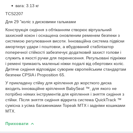
вага: 3.13 кг
TCS2207
Для 29 "коліс з дисковими гальмами
Конструкція сидіння з обтіканням створює віртуальний
захисний кокон і оснащена оновленим ременем безпеки з
системою регулювання висоти. Інноваційна система підвіски
амортизує удари і поштовхи, а вбудований стабілізатор
поперечної стійкості забезпечує додатковий захист голови і
служить в якості ручки для перенесення. Регульовані підніжки
і ремені тримають маленькі ніжки подалі від обертових коліс.
Дитяче сидіння відповідає суворим європейським стандартам
безпеки CPSIA і Proposition 65.
У прикладену стійку для кріплення до жорсткого диска
входить інноваційне кріплення BabySeat ™, для якого не
потрібно ніяких інструментів для кріплення і зняття сидіння з
стійки. Після зняття сидіння відкрита система QuickTrack ™
сумісна з усіма багажниками Topeak MTX і задніми кошиками
MTX.
Приховати