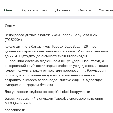
Опис
Характеристики
Доставка
Оплата
Умови п
Опис
Велокресло дитяче з багажником Topeak BabySeat II 26 "
(TCS2204)
Крісло дитяче з багажником Topeak BabySeat II 26 "- це
дитяче велокресло і алюмінієвий багажник. Максимальна вага
до 22 кг. Підходить до більшості типів велосипедів.
Інноваційна система підвіски пом'якшує удари і поштовхи, а
інтегрований трубчастий каркас забезпечує додатковий захист
голови і служить також ручкою для перенесення. Регульовані
опори для ніг і ремені не дозволять маленьким ніжкам
потрапити в колеса велосипеда. Дитяче сидіння відповідає
суворим стандартам безпеки.
Для установки сидіння не потрібні ніякі інструменти.
Багажник сумісний з сумками Topeak з системою кріплення
MTX QuickTrack
особливості: