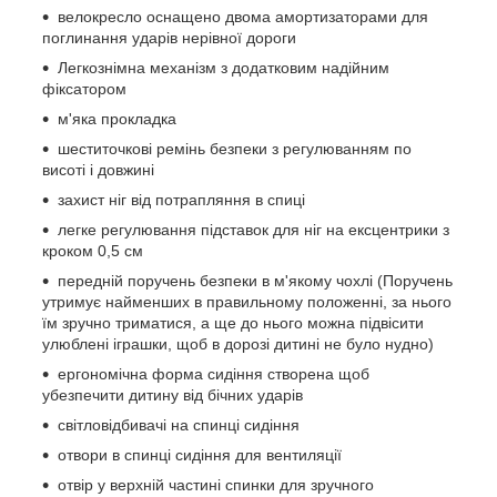
велокресло оснащено двома амортизаторами для
поглинання ударів нерівної дороги
Легкознімна механізм з додатковим надійним
фіксатором
м'яка прокладка
шеститочкові ремінь безпеки з регулюванням по
висоті і довжині
захист ніг від потрапляння в спиці
легке регулювання підставок для ніг на ексцентрики з
кроком 0,5 см
передній поручень безпеки в м'якому чохлі (Поручень
утримує найменших в правильному положенні, за нього
їм зручно триматися, а ще до нього можна підвісити
улюблені іграшки, щоб в дорозі дитині не було нудно)
ергономічна форма сидіння створена щоб
убезпечити дитину від бічних ударів
світловідбивачі на спинці сидіння
отвори в спинці сидіння для вентиляції
отвір у верхній частині спинки для зручного