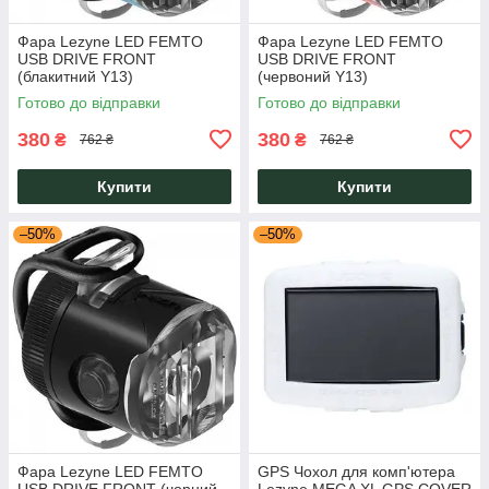
Фара Lezyne LED FEMTO
Фара Lezyne LED FEMTO
USB DRIVE FRONT
USB DRIVE FRONT
(блакитний Y13)
(червоний Y13)
Готово до відправки
Готово до відправки
380
380
₴
₴
762 ₴
762 ₴
Купити
Купити
–50%
–50%
Фара Lezyne LED FEMTO
GPS Чохол для комп'ютера
USB DRIVE FRONT (чорний
Lezyne MEGA XL GPS COVER