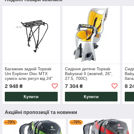
Багажник задній Topeak
Сидіння дитяче Topeak
Сиді
Uni Explorer Disc MTX
Babyseat II (жовтий, 26",
Baby
сумісн алю регул від 24"
27.5, 700C)
бага
до 29er 820г (чорний)
700
2 948
7 304
8 2
₴
₴
Купити
Купити
Акційні пропозиції та новинки
–79%
–79%