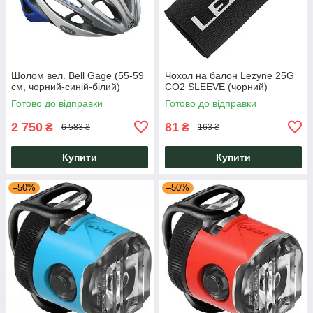
Шолом вел. Bell Gage (55-59
Чохол на балон Lezyne 25G
см, чорний-синій-білий)
CO2 SLEEVE (чорний)
Готово до відправки
Готово до відправки
2 750
81
₴
₴
6 583 ₴
163 ₴
Купити
Купити
–50%
–50%