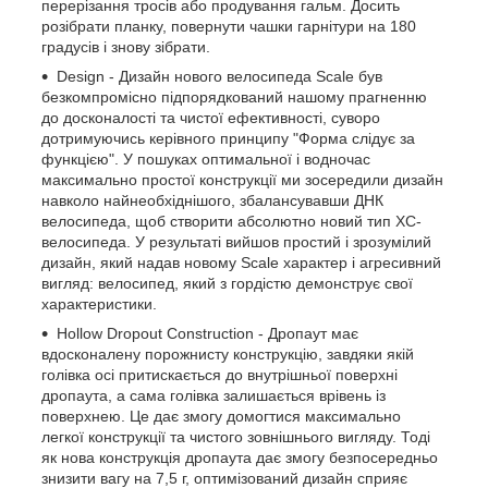
перерізання тросів або продування гальм. Досить
розібрати планку, повернути чашки гарнітури на 180
градусів і знову зібрати.
Design - Дизайн нового велосипеда Scale був
безкомпромісно підпорядкований нашому прагненню
до досконалості та чистої ефективності, суворо
дотримуючись керівного принципу "Форма слідує за
функцією". У пошуках оптимальної і водночас
максимально простої конструкції ми зосередили дизайн
навколо найнеобхіднішого, збалансувавши ДНК
велосипеда, щоб створити абсолютно новий тип XC-
велосипеда. У результаті вийшов простий і зрозумілий
дизайн, який надав новому Scale характер і агресивний
вигляд: велосипед, який з гордістю демонструє свої
характеристики.
Hollow Dropout Construction - Дропаут має
вдосконалену порожнисту конструкцію, завдяки якій
голівка осі притискається до внутрішньої поверхні
дропаута, а сама голівка залишається врівень із
поверхнею. Це дає змогу домогтися максимально
легкої конструкції та чистого зовнішнього вигляду. Тоді
як нова конструкція дропаута дає змогу безпосередньо
знизити вагу на 7,5 г, оптимізований дизайн сприяє