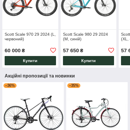
Scott Scale 970 29 2024 (L,
Scott Scale 980 29 2024
Scot
червоний)
(M, синій)
(XL,
60 000
57 650
57 
₴
₴
Купити
Купити
Акційні пропозиції та новинки
–36%
–35%