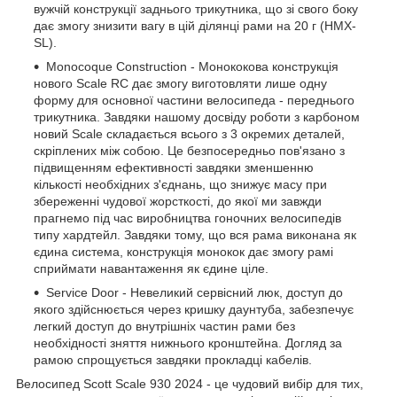
вужчій конструкції заднього трикутника, що зі свого боку
дає змогу знизити вагу в цій ділянці рами на 20 г (HMX-
SL).
Monocoque Construction - Монококова конструкція
нового Scale RC дає змогу виготовляти лише одну
форму для основної частини велосипеда - переднього
трикутника. Завдяки нашому досвіду роботи з карбоном
новий Scale складається всього з 3 окремих деталей,
скріплених між собою. Це безпосередньо пов'язано з
підвищенням ефективності завдяки зменшенню
кількості необхідних з'єднань, що знижує масу при
збереженні чудової жорсткості, до якої ми завжди
прагнемо під час виробництва гоночних велосипедів
типу хардтейл. Завдяки тому, що вся рама виконана як
єдина система, конструкція монокок дає змогу рамі
сприймати навантаження як єдине ціле.
Service Door - Невеликий сервісний люк, доступ до
якого здійснюється через кришку даунтуба, забезпечує
легкий доступ до внутрішніх частин рами без
необхідності зняття нижнього кронштейна. Догляд за
рамою спрощується завдяки прокладці кабелів.
Велосипед Scott Scale 930 2024 - це чудовий вибір для тих,