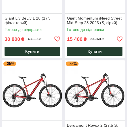
Giant Liv BeLiv 1 28 (17",
Giant Momentum iNeed Street
фіолетовий)
Mid-Step 28 2023 (S, сірий)
Готово до відправки
Готово до відправки
30 800
15 400
₴
₴
48 396 ₴
23 760 ₴
Купити
Купити
–35%
–35%
Bergamont Revox 2 (27,5 S,