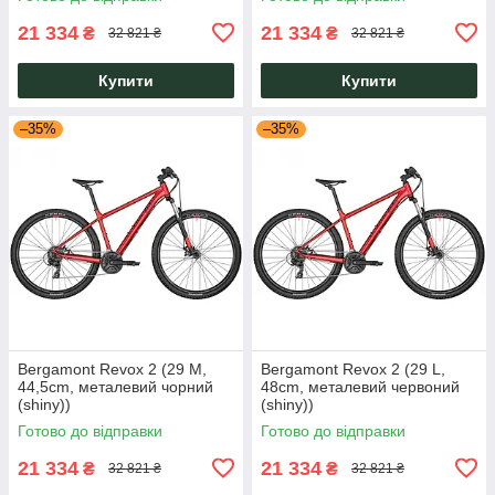
21 334
21 334
₴
₴
32 821 ₴
32 821 ₴
Купити
Купити
–35%
–35%
Bergamont Revox 2 (29 M,
Bergamont Revox 2 (29 L,
44,5cm, металевий чорний
48cm, металевий червоний
(shiny))
(shiny))
Готово до відправки
Готово до відправки
21 334
21 334
₴
₴
32 821 ₴
32 821 ₴