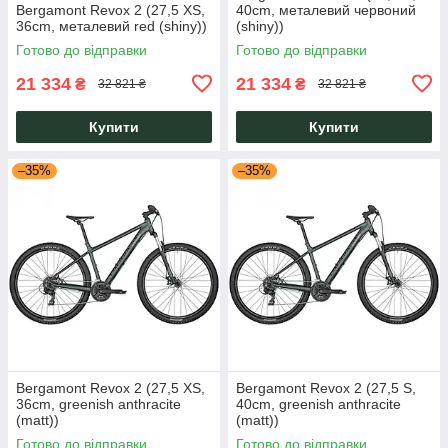
Bergamont Revox 2 (27,5 XS,
40cm, металевий червоний
36cm, металевий red (shiny))
(shiny))
Готово до відправки
Готово до відправки
21 334
21 334
₴
₴
32 821 ₴
32 821 ₴
Купити
Купити
–35%
–35%
Bergamont Revox 2 (27,5 XS,
Bergamont Revox 2 (27,5 S,
36cm, greenish anthracite
40cm, greenish anthracite
(matt))
(matt))
Готово до відправки
Готово до відправки