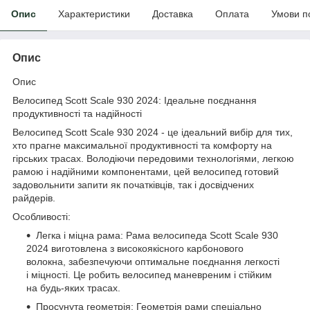
Опис
Характеристики
Доставка
Оплата
Умови п
Опис
Опис
Велосипед Scott Scale 930 2024: Ідеальне поєднання
продуктивності та надійності
Велосипед Scott Scale 930 2024 - це ідеальний вибір для тих,
хто прагне максимальної продуктивності та комфорту на
гірських трасах. Володіючи передовими технологіями, легкою
рамою і надійними компонентами, цей велосипед готовий
задовольнити запити як початківців, так і досвідчених
райдерів.
Особливості:
Легка і міцна рама: Рама велосипеда Scott Scale 930
2024 виготовлена з високоякісного карбонового
волокна, забезпечуючи оптимальне поєднання легкості
і міцності. Це робить велосипед маневреним і стійким
на будь-яких трасах.
Просунута геометрія: Геометрія рами спеціально