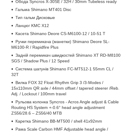
Обода Syncros X-30SE / 32H / 30mm Tubeless ready
Гальма Shimano MT401 Disc
Тип гальм Дисковые
Ланцюг KMC X12
Касета Shimano Deore CS-M6100-12 / 10-51 T
Ручки перемикача (манетки) Shimano Deore SL-
M6100-R / Rapidfire Plus
Задній перемикач швидкостей Shimano XT RD-M8100
SGS / Shadow Plus / 12 Speed
Система шатунів Shimano FC-MT512-1 55mm CL /
32T
Вилка FOX 32 Float Rhythm Grip 3 /3-Modes /
15x110mm QR axle / 44mm offset / tapered steerer /Reb.
Adj. / Lockout / 100mm travel
Рульова колонка Syncros - Acros Angle adjust & Cable
Routing HS System +-0.6° head angle adjustment
ZS56/28.6 – ZS56/40 MTB
Каретка Shimano BB-MT500 / shell 41x92mm
Рама Scale Carbon HMF Adjustable head angle /