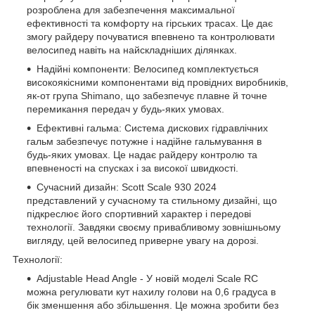
розроблена для забезпечення максимальної
ефективності та комфорту на гірських трасах. Це дає
змогу райдеру почуватися впевнено та контролювати
велосипед навіть на найскладніших ділянках.
Надійні компоненти: Велосипед комплектується
високоякісними компонентами від провідних виробників,
як-от група Shimano, що забезпечує плавне й точне
перемикання передач у будь-яких умовах.
Ефективні гальма: Система дискових гідравлічних
гальм забезпечує потужне і надійне гальмування в
будь-яких умовах. Це надає райдеру контролю та
впевненості на спусках і за високої швидкості.
Сучасний дизайн: Scott Scale 930 2024
представлений у сучасному та стильному дизайні, що
підкреслює його спортивний характер і передові
технології. Завдяки своєму привабливому зовнішньому
вигляду, цей велосипед приверне увагу на дорозі.
Технології:
Adjustable Head Angle - У новій моделі Scale RC
можна регулювати кут нахилу голови на 0,6 градуса в
бік зменшення або збільшення. Це можна зробити без