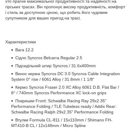
хто прагне максимальної продуктивності та надійності на
гірських трасах. Він пропонує високу продуктивність, комфорт
і стиль за доступною ціною, що робить його чудовим
супутником для ваших пригод на трасі.
Характеристики
Вага 12.2
Сідло Syncros Belcarra Regular 2.5
Підсидільний штир Syncros / 31.6x400mm
Винос керма Syncros DC 3.0 Syncros Cable Integration
System 0° rise / 6061 Alloy / 31.8mm / 1 1/8"
Кермо Syncros Fraser 2.0 XC Alloy 6061 D.B. Flat Bar /
8° / 740mm Syncros Performance XC lock-on grips
Покришки Front: Schwalbe Racing Ray 29x2.35"
Performance Folding / TLE Tubeless ready / Addix Rear:
Schwalbe Racing Ralph 29x2.35" Performance Folding
Втулки Formula CL-811 / 15x110mm / Shimano FH-
MT410-B CL / 12x148mm / Micro Spline