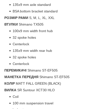
135x9 mm axle standard
BSA bottom bracket standard
РОЗМІР РАМИ
S, M, L, XL, XXL
ВТУЛКИ
Shimano TX505
100x9 mm width front hub
32 spoke holes
Centerlock
135x9 mm width rear hub
32 spoke holes
Centerlock
ПЕРЕМИКАЧІ
Shimano ST-EF505
МАНЕТКА ПЕРЕДНЯ
Shimano ST-EF505
КОЛІР
MATT FALL GREEN (BLACK)
ВИЛКА
SR Suntour XCT30 HLO
Coil
100 mm suspension travel