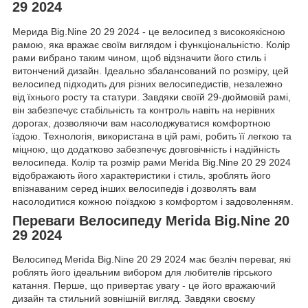
29 2024
Мерида Big.Nine 20 29 2024 - це велосипед з високоякісною
рамою, яка вражає своїм виглядом і функціональністю. Колір
рами вибрано таким чином, щоб відзначити його стиль і
витончений дизайн. Ідеально збалансований по розміру, цей
велосипед підходить для різних велосипедистів, незалежно
від їхнього росту та статури. Завдяки своїй 29-дюймовій рамі,
він забезпечує стабільність та контроль навіть на нерівних
дорогах, дозволяючи вам насолоджуватися комфортною
їздою. Технологія, використана в цій рамі, робить її легкою та
міцною, що додатково забезпечує довговічність і надійність
велосипеда. Колір та розмір рами Merida Big.Nine 20 29 2024
відображають його характеристики і стиль, зроблять його
впізнаваним серед інших велосипедів і дозволять вам
насолодитися кожною поїздкою з комфортом і задоволенням.
Переваги Велосипеду Merida Big.Nine 20
29 2024
Велосипед Merida Big.Nine 20 29 2024 має безліч переваг, які
роблять його ідеальним вибором для любителів гірського
катання. Перше, що привертає увагу - це його вражаючий
дизайн та стильний зовнішній вигляд. Завдяки своєму