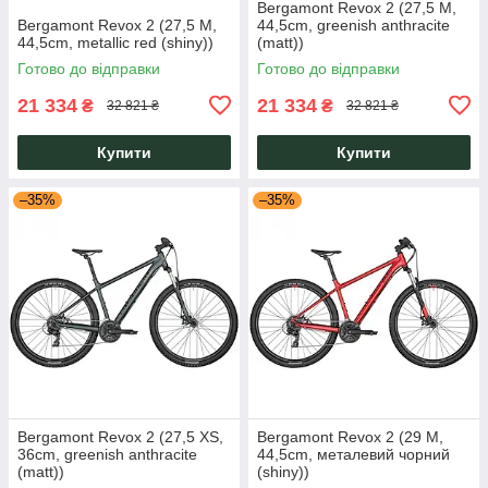
Bergamont Revox 2 (27,5 M,
Bergamont Revox 2 (27,5 M,
44,5cm, greenish anthracite
44,5cm, metallic red (shiny))
(matt))
Готово до відправки
Готово до відправки
21 334
21 334
₴
₴
32 821 ₴
32 821 ₴
Купити
Купити
–35%
–35%
Bergamont Revox 2 (27,5 XS,
Bergamont Revox 2 (29 M,
36cm, greenish anthracite
44,5cm, металевий чорний
(matt))
(shiny))