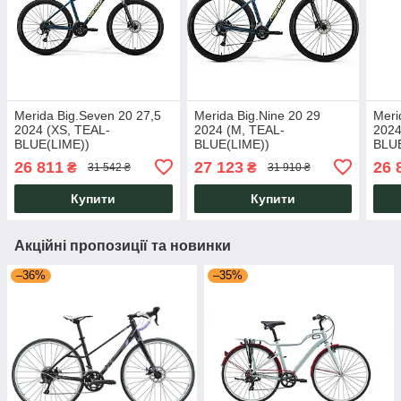
Merida Big.Seven 20 27,5
Merida Big.Nine 20 29
Meri
2024 (XS, TEAL-
2024 (M, TEAL-
2024
BLUE(LIME))
BLUE(LIME))
BLUE
26 811
27 123
26 
₴
₴
31 542 ₴
31 910 ₴
Купити
Купити
Акційні пропозиції та новинки
–36%
–35%