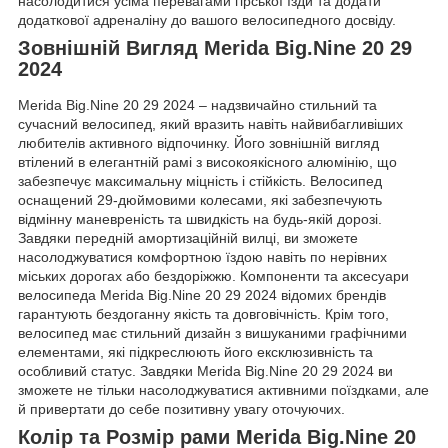
насолодитися усіма перевагами гірської їзди та додати
додаткової адреналіну до вашого велосипедного досвіду.
Зовнішній Вигляд Merida Big.Nine 20 29
2024
Merida Big.Nine 20 29 2024 – надзвичайно стильний та
сучасний велосипед, який вразить навіть найвибагливіших
любителів активного відпочинку. Його зовнішній вигляд
втілений в елегантній рамі з високоякісного алюмінію, що
забезпечує максимальну міцність і стійкість. Велосипед
оснащений 29-дюймовими колесами, які забезпечують
відмінну маневреність та швидкість на будь-якій дорозі.
Завдяки передній амортизаційній вилці, ви зможете
насолоджуватися комфортною їздою навіть по нерівних
міських дорогах або бездоріжжю. Компоненти та аксесуари
велосипеда Merida Big.Nine 20 29 2024 відомих брендів
гарантують бездоганну якість та довговічність. Крім того,
велосипед має стильний дизайн з вишуканими графічними
елементами, які підкреслюють його ексклюзивність та
особливий статус. Завдяки Merida Big.Nine 20 29 2024 ви
зможете не тільки насолоджуватися активними поїздками, але
й привертати до себе позитивну увагу оточуючих.
Колір та Розмір рами Merida Big.Nine 20