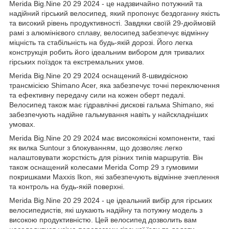
Merida Big.Nine 20 29 2024 - це надзвичайно потужний та
надійний гірський велосипед, який пропонує бездоганну якість
та високий рівень продуктивності. Завдяки своїй 29-дюймовій
рамі з алюмінієвого сплаву, велосипед забезпечує відмінну
міцність та стабільність на будь-якій дорозі. Його легка
конструкція робить його ідеальним вибором для тривалих
гірських поїздок та екстремальних умов.
Merida Big.Nine 20 29 2024 оснащений 8-швидкісною
трансмісією Shimano Acer, яка забезпечує точні переключення
та ефективну передачу сили на кожен оберт педалі.
Велосипед також має гідравлічні дискові гальма Shimano, які
забезпечують надійне гальмування навіть у найскладніших
умовах.
Merida Big.Nine 20 29 2024 має високоякісні компоненти, такі
як вилка Suntour з блокуванням, що дозволяє легко
налаштовувати жорсткість для різних типів маршрутів. Він
також оснащений колесами Merida Comp 29 з гумовими
покришками Maxxis Ikon, які забезпечують відмінне зчеплення
та контроль на будь-якій поверхні.
Merida Big.Nine 20 29 2024 - це ідеальний вибір для гірських
велосипедистів, які шукають надійну та потужну модель з
високою продуктивністю. Цей велосипед дозволить вам