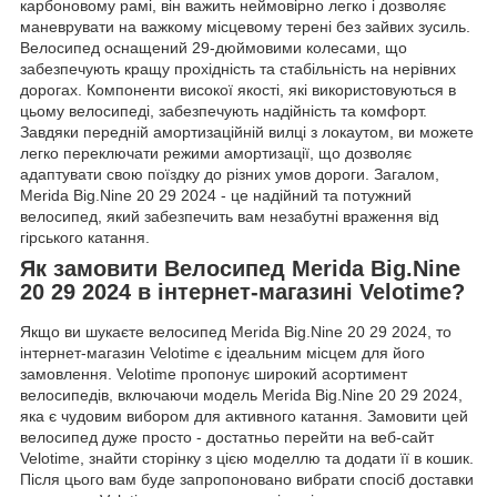
карбоновому рамі, він важить неймовірно легко і дозволяє
маневрувати на важкому місцевому терені без зайвих зусиль.
Велосипед оснащений 29-дюймовими колесами, що
забезпечують кращу прохідність та стабільність на нерівних
дорогах. Компоненти високої якості, які використовуються в
цьому велосипеді, забезпечують надійність та комфорт.
Завдяки передній амортизаційній вилці з локаутом, ви можете
легко переключати режими амортизації, що дозволяє
адаптувати свою поїздку до різних умов дороги. Загалом,
Merida Big.Nine 20 29 2024 - це надійний та потужний
велосипед, який забезпечить вам незабутні враження від
гірського катання.
Як замовити Велосипед Merida Big.Nine
20 29 2024 в інтернет-магазині Velotime?
Якщо ви шукаєте велосипед Merida Big.Nine 20 29 2024, то
інтернет-магазин Velotime є ідеальним місцем для його
замовлення. Velotime пропонує широкий асортимент
велосипедів, включаючи модель Merida Big.Nine 20 29 2024,
яка є чудовим вибором для активного катання. Замовити цей
велосипед дуже просто - достатньо перейти на веб-сайт
Velotime, знайти сторінку з цією моделлю та додати її в кошик.
Після цього вам буде запропоновано вибрати спосіб доставки