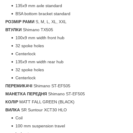
135x9 mm axle standard
BSA bottom bracket standard
РОЗМІР РАМИ
S, M, L, XL, XXL
ВТУЛКИ
Shimano TX505
100x9 mm width front hub
32 spoke holes
Centerlock
135x9 mm width rear hub
32 spoke holes
Centerlock
ПЕРЕМИКАЧІ
Shimano ST-EF505
МАНЕТКА ПЕРЕДНЯ
Shimano ST-EF505
КОЛІР
MATT FALL GREEN (BLACK)
ВИЛКА
SR Suntour XCT30 HLO
Coil
100 mm suspension travel