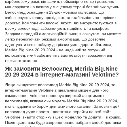
карбоновому рамі, він важить неймовірно легко і дозволяє
маневрувати на важкому місцевому терені без зайвих зусиль.
Велосипед оснащений 29-дюймовими колесами, що
забезпечують кращу прохідність та стабільність на нерівних
дорогах. Компоненти високої якості, які використовуються в
цьому велосипеді, забезпечують надійність та комфорт.
Завдяки передній амортизаційній вилці з локаутом, ви можете
легко переключати режими амортизації, що дозволяє
адаптувати свою поїздку до різних умов дороги. Загалом,
Merida Big.Nine 20 29 2024 - це надійний та потужний
велосипед, який забезпечить вам незабутні враження від
гірського катання.
Як замовити Велосипед Merida Big.Nine
20 29 2024 в інтернет-магазині Velotime?
Якщо ви шукаєте велосипед Merida Big.Nine 20 29 2024, то
інтернет-магазин Velotime є ідеальним місцем для його
замовлення. Velotime пропонує широкий асортимент
велосипедів, включаючи модель Merida Big.Nine 20 29 2024,
яка є чудовим вибором для активного катання. Замовити цей
велосипед дуже просто - достатньо перейти на веб-сайт
Velotime, знайти сторінку з цією моделлю та додати її в кошик.
Після цього вам буде запропоновано вибрати спосіб доставки