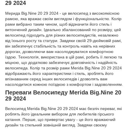
29 2024
Мерида Big.Nine 20 29 2024 - це велосипед з високоякісною
рамою, яка вражає своїм виглядом і функціональністю. Колір
рами вибрано таким чином, щоб відзначити його стиль і
витончений дизайн. Ідеально збалансований по розміру, цей
велосипед підходить для різних велосипедистів, незалежно
від їхнього росту та статури. Завдяки своїй 29-дюймовій рамі,
він забезпечує стабільність та контроль навіть на нерівних
дорогах, дозволяючи вам насолоджуватися комфортною
їздою. Технологія, використана в цій рамі, робить її легкою та
міцною, що додатково забезпечує довговічність і надійність
велосипеда. Колір та розмір рами Merida Big.Nine 20 29 2024
відображають його характеристики і стиль, зроблять його
впізнаваним серед інших велосипедів і дозволять вам
насолодитися кожною поїздкою з комфортом і задоволенням.
Переваги Велосипеду Merida Big.Nine 20
29 2024
Велосипед Merida Big.Nine 20 29 2024 має безліч переваг, які
роблять його ідеальним вибором для любителів гірського
катання. Перше, що привертає увагу - це його вражаючий
дизайн та стильний зовнішній вигляд. Завдяки своєму