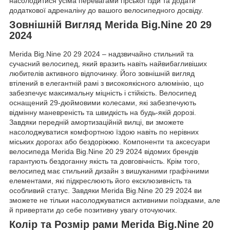
насолодитися усіма перевагами гірської їзди та додати
додаткової адреналіну до вашого велосипедного досвіду.
Зовнішній Вигляд Merida Big.Nine 20 29
2024
Merida Big.Nine 20 29 2024 – надзвичайно стильний та
сучасний велосипед, який вразить навіть найвибагливіших
любителів активного відпочинку. Його зовнішній вигляд
втілений в елегантній рамі з високоякісного алюмінію, що
забезпечує максимальну міцність і стійкість. Велосипед
оснащений 29-дюймовими колесами, які забезпечують
відмінну маневреність та швидкість на будь-якій дорозі.
Завдяки передній амортизаційній вилці, ви зможете
насолоджуватися комфортною їздою навіть по нерівних
міських дорогах або бездоріжжю. Компоненти та аксесуари
велосипеда Merida Big.Nine 20 29 2024 відомих брендів
гарантують бездоганну якість та довговічність. Крім того,
велосипед має стильний дизайн з вишуканими графічними
елементами, які підкреслюють його ексклюзивність та
особливий статус. Завдяки Merida Big.Nine 20 29 2024 ви
зможете не тільки насолоджуватися активними поїздками, але
й привертати до себе позитивну увагу оточуючих.
Колір та Розмір рами Merida Big.Nine 20