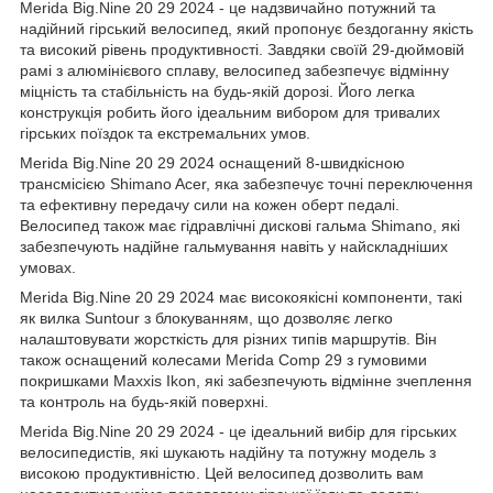
Merida Big.Nine 20 29 2024 - це надзвичайно потужний та
надійний гірський велосипед, який пропонує бездоганну якість
та високий рівень продуктивності. Завдяки своїй 29-дюймовій
рамі з алюмінієвого сплаву, велосипед забезпечує відмінну
міцність та стабільність на будь-якій дорозі. Його легка
конструкція робить його ідеальним вибором для тривалих
гірських поїздок та екстремальних умов.
Merida Big.Nine 20 29 2024 оснащений 8-швидкісною
трансмісією Shimano Acer, яка забезпечує точні переключення
та ефективну передачу сили на кожен оберт педалі.
Велосипед також має гідравлічні дискові гальма Shimano, які
забезпечують надійне гальмування навіть у найскладніших
умовах.
Merida Big.Nine 20 29 2024 має високоякісні компоненти, такі
як вилка Suntour з блокуванням, що дозволяє легко
налаштовувати жорсткість для різних типів маршрутів. Він
також оснащений колесами Merida Comp 29 з гумовими
покришками Maxxis Ikon, які забезпечують відмінне зчеплення
та контроль на будь-якій поверхні.
Merida Big.Nine 20 29 2024 - це ідеальний вибір для гірських
велосипедистів, які шукають надійну та потужну модель з
високою продуктивністю. Цей велосипед дозволить вам