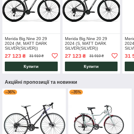
Merida Big.Nine 20 29
Merida Big.Nine 20 29
Meri
2024 (M, MATT DARK
2024 (S, MATT DARK
202
SILVER(SILVER))
SILVER(SILVER))
SILV
27 123
27 123
31 
₴
₴
31 910 ₴
31 910 ₴
Купити
Купити
Акційні пропозиції та новинки
–36%
–35%