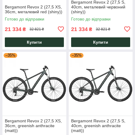
Bergamont Revox 2 (27,5 S,
Bergamont Revox 2 (27,5 XS,
40cm, металевий червоний
36cm, металевий red (shiny))
(shiny))
Готово до відправки
Готово до відправки
21 334
21 334
₴
₴
32 821 ₴
32 821 ₴
Купити
Купити
–35%
–35%
Bergamont Revox 2 (27,5 XS,
Bergamont Revox 2 (27,5 S,
36cm, greenish anthracite
40cm, greenish anthracite
(matt))
(matt))