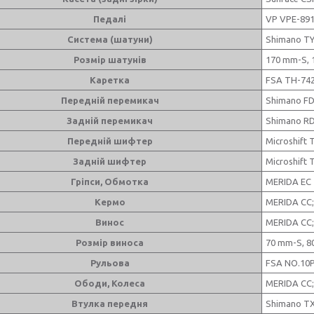
Педалі
VP VPE-89
Система (шатуни)
Shimano TY
Розмір шатунів
170 mm-S,
Каретка
FSA TH-742
Передній перемикач
Shimano F
Задній перемикач
Shimano RD
Передній шифтер
Microshift 
Задній шифтер
Microshift 
Гріпси, Обмотка
MERIDA EC
Кермо
MERIDA CC;
Винос
MERIDA CC;
Розмір виноса
70 mm-S, 8
Рульова
FSA NO.10P
Ободи, Колеса
MERIDA CC;
Втулка передня
Shimano TX