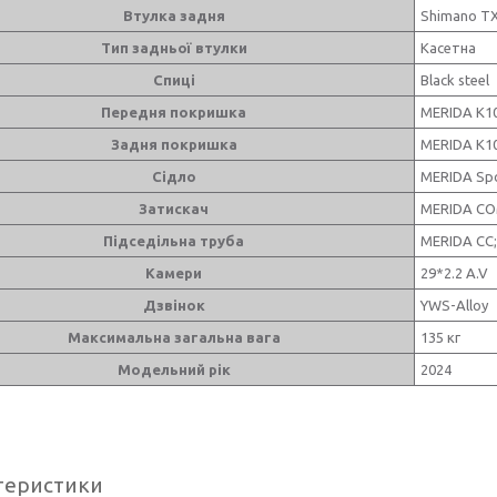
Втулка задня
Shimano TX
Тип задньої втулки
Касетна
Спиці
Black steel
Передня покришка
MERIDA K108
Задня покришка
MERIDA K108
Сідло
MERIDA Spo
Затискач
MERIDA C
Підседільна труба
MERIDA CC;
Камери
29*2.2 A.V
Дзвінок
YWS-Alloy
Максимальна загальна вага
135 кг
Модельний рік
2024
теристики