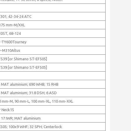
1
301; 42-34-24 ATC
 175 mm-M/XXL
0ST, 68-124
D-TY600Tourney
-M310Altus
TS39 [or Shimano ST-EF505]
TS39 [or Shimano ST-EF505]
 MAT aluminium; 690 WHB; 15 RHB
 MAT aluminium; 31.8 DSH; 6 ASD
0 mm-M, 90 mm-L, 100 mm-XL, 110 mm-XXL
 Neck15
 17 IWR; MAT aluminium
505; 100x9 WHF; 32 SPH; Centerlock