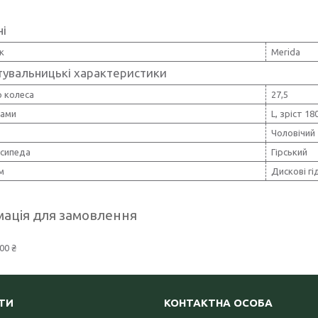
ні
к
Merida
тувальницькі характеристики
 колеса
27,5
рами
L, зріст 18
Чоловічий
осипеда
Гірський
м
Дискові гі
ація для замовлення
00 ₴