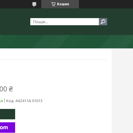
Кошик
00 ₴
ки
Код:
A62411A 01013