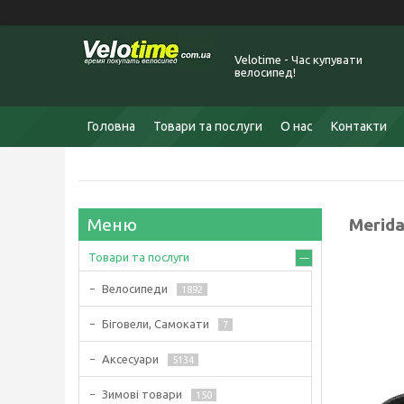
Velotime - Час купувати
велосипед!
Головна
Товари та послуги
О нас
Контакти
Merida
Товари та послуги
Велосипеди
1892
Біговели, Самокати
7
Аксесуари
5134
Зимові товари
150