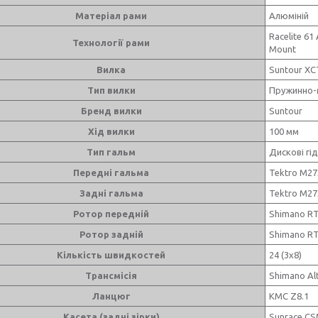
Матеріал рами
Алюміній
Racelite 61
Технології рами
Mount
Вилка
Suntour XCT
Тип вилки
Пружинно-
Бренд вилки
Suntour
Хід вилки
100 мм
Тип гальм
Дискові гід
Передні гальма
Tektro M27
Задні гальма
Tektro M27
Ротор передній
Shimano RT
Ротор задній
Shimano RT
Кількість швидкостей
24 (3x8)
Трансмісія
Shimano Al
Ланцюг
KMC Z8.1
Касета (задні зірки)
Sunrace CSM