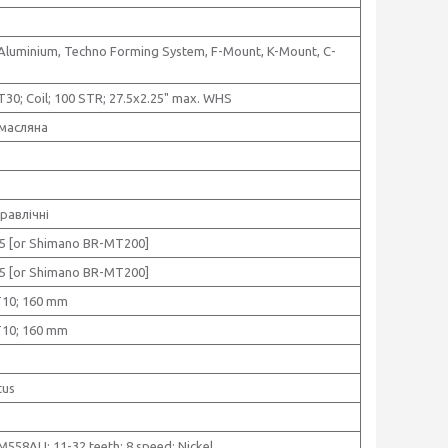
 Aluminium, Techno Forming System, F-Mount, K-Mount, C-
30; Coil; 100 STR; 27.5x2.25" max. WHS
масляна
равлічні
5 [or Shimano BR-MT200]
5 [or Shimano BR-MT200]
10; 160 mm
10; 160 mm
tus
558AU; 11-32 teeth; 8 speed; Nickel