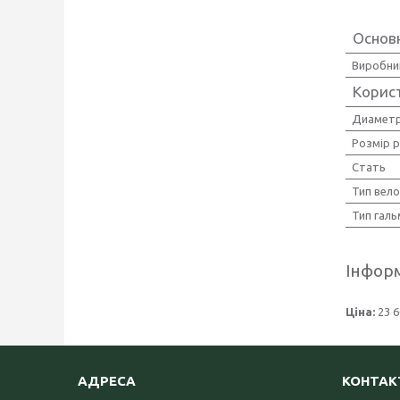
Основ
Виробни
Корис
Диаметр
Розмір 
Стать
Тип вел
Тип галь
Інформ
Ціна:
23 6