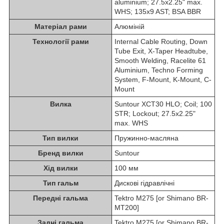
aluminium; 27.5x2.25" max.
WHS; 135x9 AST; BSA BBR
Матеріал рами
Алюміній
Технології рами
Internal Cable Routing, Down
Tube Exit, X-Taper Headtube,
Smooth Welding, Racelite 61
Aluminium, Techno Forming
System, F-Mount, K-Mount, C-
Mount
Вилка
Suntour XCT30 HLO; Coil; 100
STR; Lockout; 27.5x2.25"
max. WHS
Тип вилки
Пружинно-масляна
Бренд вилки
Suntour
Хід вилки
100 мм
Тип гальм
Дискові гідравлічні
Передні гальма
Tektro M275 [or Shimano BR-
MT200]
Задні гальма
Tektro M275 [or Shimano BR-