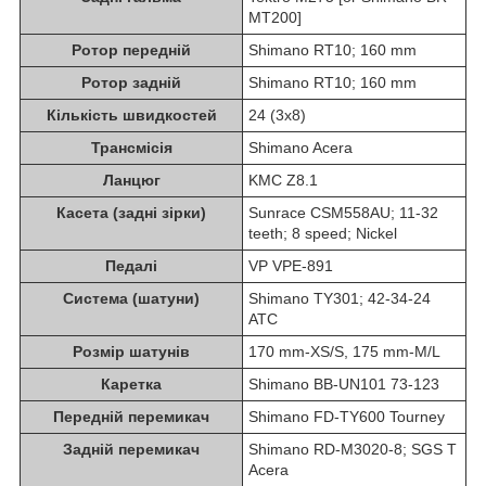
MT200]
Ротор передній
Shimano RT10; 160 mm
Ротор задній
Shimano RT10; 160 mm
Кількість швидкостей
24 (3x8)
Трансмісія
Shimano Acera
Ланцюг
KMC Z8.1
Касета (задні зірки)
Sunrace CSM558AU; 11-32
teeth; 8 speed; Nickel
Педалі
VP VPE-891
Система (шатуни)
Shimano TY301; 42-34-24
ATC
Розмір шатунів
170 mm-XS/S, 175 mm-M/L
Каретка
Shimano BB-UN101 73-123
Передній перемикач
Shimano FD-TY600 Tourney
Задній перемикач
Shimano RD-M3020-8; SGS T
Acera