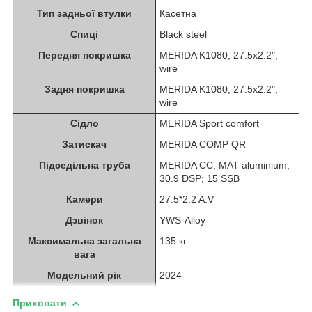
Тип задньої втулки
Касетна
Спиці
Black steel
Передня покришка
MERIDA K1080; 27.5x2.2";
wire
Задня покришка
MERIDA K1080; 27.5x2.2";
wire
Сідло
MERIDA Sport comfort
Затискач
MERIDA COMP QR
Підседільна труба
MERIDA CC; MAT aluminium;
30.9 DSP; 15 SSB
Камери
27.5*2.2 A.V
Дзвінок
YWS-Alloy
Максимальна загальна
135 кг
вага
Модельний рік
2024
Приховати