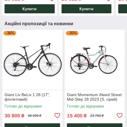
Купити
Купити
Акційні пропозиції та новинки
–36%
–35%
Giant Liv BeLiv 1 28 (17",
Giant Momentum iNeed Street
фіолетовий)
Mid-Step 28 2023 (S, сірий)
Готово до відправки
Готово до відправки
30 800
15 400
₴
₴
48 396 ₴
23 760 ₴