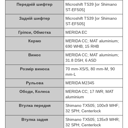
Передній шифтер
Microshift TS39 [or Shimano
ST-EF505]
Задній шифтер
Microshift TS39 [or Shimano
ST-EF505]
Гріпси, Обмотка
MERIDA EC
Кермо
MERIDA CC; MAT aluminium;
690 WHB; 15 RHB
Винос
MERIDA CC; MAT aluminium;
31.8 DSH; 6 ASD
Розмір виноса
70 mm-XS/S, 80 mm-M, 90
mm-L
Рульова
MERIDA M2345
Ободи, Колеса
MERIDA CC; 17 IWR; MAT
aluminium
Втулка передня
Shimano TX505; 100x9 WHF;
32 SPH; Centerlock
Втулка задня
Shimano TX505; 135x9 WHR;
32 SPH; Centerlock