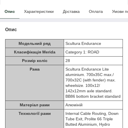
Опис
Характеристики
Доставка
Оплата
Умови п
Опис
Модельний ряд
Scultura Endurance
Класифікація Merida
Category 1: ROAD
Розмір коліс
28
Рама
Scultura Endurance Lite
aluminium. 700x35C max./
700x32C (with fender) max.
wheelsize. 100x12/
142x12mm axle standard.
BB86 bottom bracket standard
Матеріал рами
Алюміній
Технології рами
Internal Cable Routing, Down
Tube Exit, Prolite 66 Triple
Butted Aluminium, Hydro