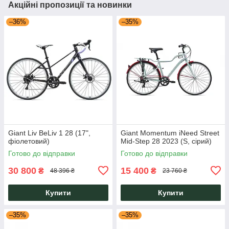
Акційні пропозиції та новинки
–36%
–35%
Giant Liv BeLiv 1 28 (17",
Giant Momentum iNeed Street
фіолетовий)
Mid-Step 28 2023 (S, сірий)
Готово до відправки
Готово до відправки
30 800
15 400
₴
₴
48 396 ₴
23 760 ₴
Купити
Купити
–35%
–35%