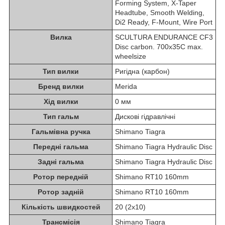
Forming System, X-Taper
Headtube, Smooth Welding,
Di2 Ready, F-Mount, Wire Port
Вилка
SCULTURA ENDURANCE CF3
Disc carbon. 700x35C max.
wheelsize
Тип вилки
Ригідна (карбон)
Бренд вилки
Merida
Хід вилки
0 мм
Тип гальм
Дискові гідравлічні
Гальмівна ручка
Shimano Tiagra
Передні гальма
Shimano Tiagra Hydraulic Disc
Задні гальма
Shimano Tiagra Hydraulic Disc
Ротор передній
Shimano RT10 160mm
Ротор задній
Shimano RT10 160mm
Кількість швидкостей
20 (2x10)
Трансмісія
Shimano Tiagra