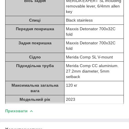
Вісь задня
MERIDA EXPERT SL including
removable lever, 6/4mm allen
key
Спиці
Black stainless
Передня покришка
Maxxis Detonator 700x32C
fold
Задня покришка
Maxxis Detonator 700x32C
fold
Сідло
Merida Comp SL V-mount
Підседільна труба
Merida Comp CC aluminium.
27.2mm diameter, 5mm
setback
Максимальна загальна
120 кг
вага
Модельний рік
2023
Приховати