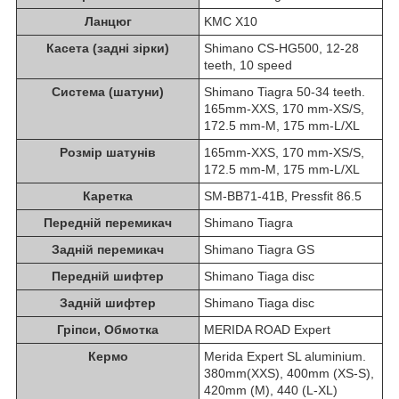
Ланцюг
KMC X10
Касета (задні зірки)
Shimano CS-HG500, 12-28
teeth, 10 speed
Система (шатуни)
Shimano Tiagra 50-34 teeth.
165mm-XXS, 170 mm-XS/S,
172.5 mm-M, 175 mm-L/XL
Розмір шатунів
165mm-XXS, 170 mm-XS/S,
172.5 mm-M, 175 mm-L/XL
Каретка
SM-BB71-41B, Pressfit 86.5
Передній перемикач
Shimano Tiagra
Задній перемикач
Shimano Tiagra GS
Передній шифтер
Shimano Tiaga disc
Задній шифтер
Shimano Tiaga disc
Гріпси, Обмотка
MERIDA ROAD Expert
Кермо
Merida Expert SL aluminium.
380mm(XXS), 400mm (XS-S),
420mm (M), 440 (L-XL)