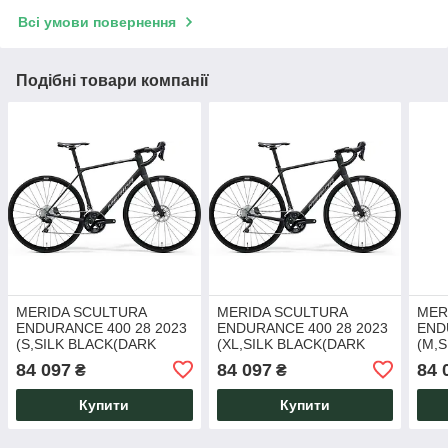
Всі умови повернення
Подібні товари компанії
MERIDA SCULTURA
MERIDA SCULTURA
MER
ENDURANCE 400 28 2023
ENDURANCE 400 28 2023
END
(S,SILK BLACK(DARK
(XL,SILK BLACK(DARK
(M,
SILVER))
SILVER))
SILV
84 097
84 097
84 
₴
₴
Купити
Купити