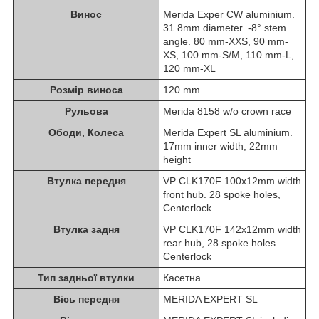
Винос
Merida Exper CW aluminium.
31.8mm diameter. -8° stem
angle. 80 mm-XXS, 90 mm-
XS, 100 mm-S/M, 110 mm-L,
120 mm-XL
Розмір виноса
120 mm
Рульова
Merida 8158 w/o crown race
Ободи, Колеса
Merida Expert SL aluminium.
17mm inner width, 22mm
height
Втулка передня
VP CLK170F 100x12mm width
front hub. 28 spoke holes,
Centerlock
Втулка задня
VP CLK170F 142x12mm width
rear hub, 28 spoke holes.
Centerlock
Тип задньої втулки
Касетна
Вісь передня
MERIDA EXPERT SL