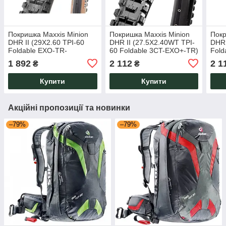
Покришка Maxxis Minion
Покришка Maxxis Minion
Покр
DHR II (29X2.60 TPI-60
DHR II (27.5X2.40WT TPI-
DHR 
Foldable EXO-TR-
60 Foldable 3CT-EXO+-TR)
Fold
TANWALL)
1 892
2 112
2 1
₴
₴
Купити
Купити
Акційні пропозиції та новинки
–79%
–79%