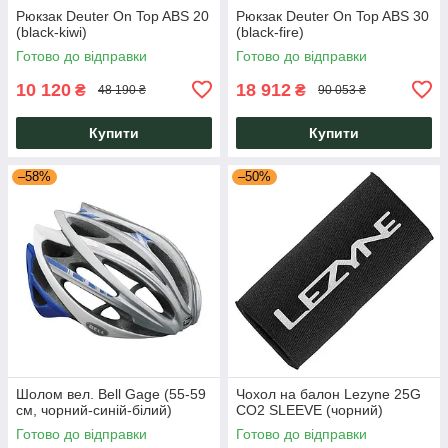
Рюкзак Deuter On Top ABS 20
Рюкзак Deuter On Top ABS 30
(black-kiwi)
(black-fire)
Готово до відправки
Готово до відправки
10 120
18 912
₴
₴
48 190 ₴
90 053 ₴
Купити
Купити
–58%
–50%
Шолом вел. Bell Gage (55-59
Чохол на балон Lezyne 25G
см, чорний-синій-білий)
CO2 SLEEVE (чорний)
Готово до відправки
Готово до відправки