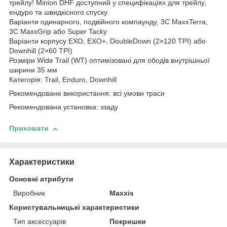
трейлу! Minion DHF доступний у специфікаціях для трейлу,
ендуро та швидкісного спуску.
Варіанти одинарного, подвійного компаунду, 3C MaxxTerra,
3C MaxxGrip або Super Tacky
Варіанти корпусу EXO, EXO+, DoubleDown (2×120 TPI) або
Downhill (2×60 TPI)
Розміри Wide Trail (WT) оптимізовані для ободів внутрішньої
ширини 35 мм
Категорія: Trail, Enduro, Downhill
Рекомендоване використання: всі умови траси
Рекомендована установка: ззаду
Приховати
Характеристики
Основні атрибути
Виробник
Maxxis
Користувальницькі характеристики
Тип аксессуарів
Покришки